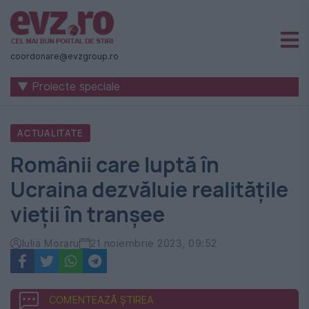
Știri
naționale
coordonare@evzgroup.ro
și
▼ Proiecte speciale
internaționale
|
ACTUALITATE
România
Românii care luptă în
-
Ucraina dezvăluie realitățile
Evenimentul
vieții în tranșee
Zilei
Iulia Moraru
21 noiembrie 2023, 09:52
COMENTEAZĂ ȘTIREA