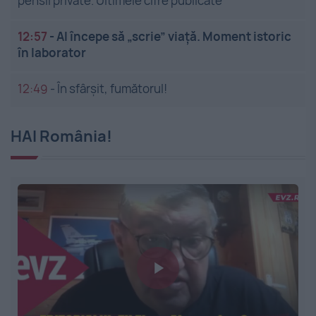
pensii private. Ultimele cifre publicate
12:57
-
AI începe să „scrie” viață. Moment istoric
în laborator
12:49
-
În sfârșit, fumătorul!
HAI România!