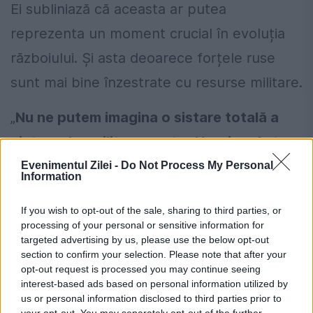
Ei subliniază că aceasta ar putea
reprezenta un moment crucial în evoluția
războiului. Și asta deoarece forțele ruse
sunt mai bine înzestrate cu resurse militare.
„
Nu ne putem imagina o sistare totală a
ajutoarelor militare pentru Ucraina. Asta
ar reprezenta pe termen scurt o
Evenimentul Zilei -
Do Not Process My Personal
Information
înfrângere militară a Ucrainei şi
If you wish to opt-out of the sale, sharing to third parties, or
dezvoltarea unor scenarii ulterioare pe
processing of your personal or sensitive information for
care nu ne dorim să ni le imaginăm, şi
targeted advertising by us, please use the below opt-out
section to confirm your selection. Please note that after your
anume, o graniţa directă a României cu
opt-out request is processed you may continue seeing
interest-based ads based on personal information utilized by
teritorii ocupate de către Federaţia
us or personal information disclosed to third parties prior to
„Dusă”.
your opt-out. You may separately opt-out of the further