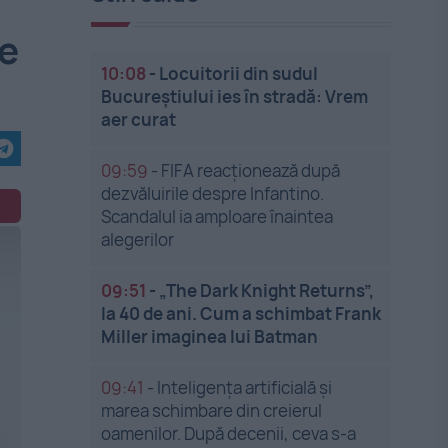
de
10:08
-
Locuitorii din sudul
Bucureștiului ies în stradă: Vrem
aer curat
09:59
-
FIFA reacționează după
dezvăluirile despre Infantino.
Scandalul ia amploare înaintea
alegerilor
09:51
-
„The Dark Knight Returns”,
la 40 de ani. Cum a schimbat Frank
Miller imaginea lui Batman
09:41
-
Inteligența artificială și
marea schimbare din creierul
oamenilor. După decenii, ceva s-a