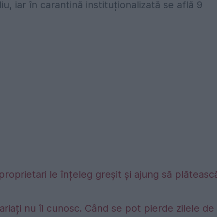
u, iar în carantină instituționalizată se află 9
proprietari le înțeleg greșit și ajung să plăteasc
riați nu îl cunosc. Când se pot pierde zilele de