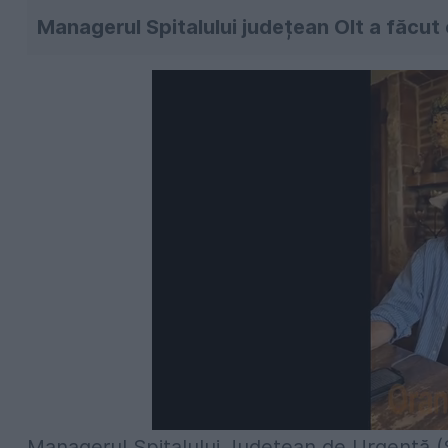
Managerul Spitalului județean Olt a făcut 
Managerul Spitalului Judeţean de Urgenţă (S