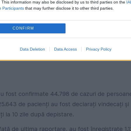
. This information may also be disclosed by us to third parties on the
IA
 chirurgie generală, testaţi pozitiv în programul
Participants
that may further disclose it to other third parties.
asimptomatici. Toţi pacienţii internaţi în prezen
ID-19", a spus Rotea.
CONFIRM
 înregistrate de la începutul pandemiei a ajuns 
tate în ultimele 24 de ore.
Data Deletion
Data Access
Privacy Policy
, au fost confirmate 44.798 de cazuri de persoan
5.643 de pacienți au fost declarați vindecați și
i la 10 zile după depistare.
față de ultima raportare, au fost înregistrate 1.