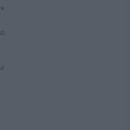
re
62.
ui