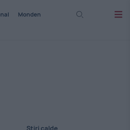
onal
Monden
Stiri calde