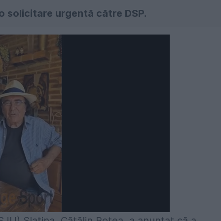
o solicitare urgentă către DSP.
JU) Slatina, Cătălin Rotea, a anunţat că a