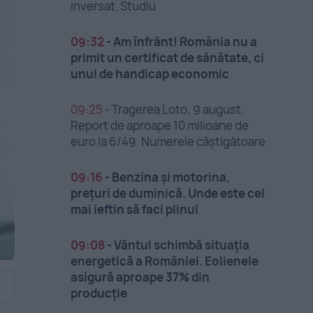
inversat. Studiu
09:32
-
Am înfrânt! România nu a
primit un certificat de sănătate, ci
unul de handicap economic
09:25
-
Tragerea Loto, 9 august.
Report de aproape 10 milioane de
euro la 6/49. Numerele câștigătoare
09:16
-
Benzina și motorina,
prețuri de duminică. Unde este cel
mai ieftin să faci plinul
09:08
-
Vântul schimbă situația
energetică a României. Eolienele
asigură aproape 37% din
producție