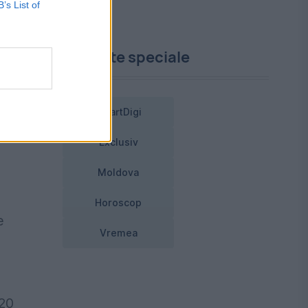
B’s List of
t
Proiecte speciale
la
SmartDigi
Exclusiv
Moldova
Horoscop
e
Vremea
120