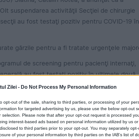
Olt suspendarea activităţii Secţiei de chirurgie
secţii au fost testaţi pozitiv pentru COVID-19 în
urate gărzile pentru a fi tratate urgenţele major
gramul de screening pentru pacienţi internaţi,
generală au fost testaţi pozitiv în ultimele două
pt care a determinat şi testarea personalului
l Zilei -
Do Not Process My Personal Information
to opt-out of the sale, sharing to third parties, or processing of your per
formation for targeted advertising by us, please use the below opt-out s
 Secţiei de chirurgie generală, cu excepţia
r selection. Please note that after your opt-out request is processed y
urmare a pozitivării în ultimele 7 zile a 12 angaj
eing interest-based ads based on personal information utilized by us or
disclosed to third parties prior to your opt-out. You may separately opt-
au fost testaţi ca urmare a contactului direct în
losure of your personal information by third parties on the IAB’s list of