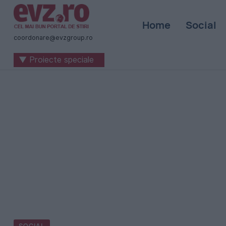
Știri
Home
Social
naționale
coordonare@evzgroup.ro
și
▼ Proiecte speciale
internaționale
|
România
-
Evenimentul
Zilei