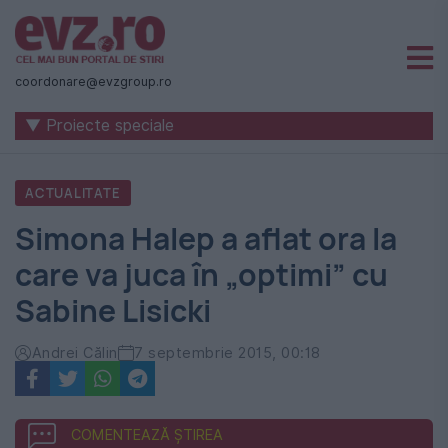
Știri
naționale
coordonare@evzgroup.ro
și
▼ Proiecte speciale
internaționale
|
ACTUALITATE
România
Simona Halep a aflat ora la
-
care va juca în „optimi” cu
Evenimentul
Sabine Lisicki
Zilei
Andrei Călin
7 septembrie 2015, 00:18
COMENTEAZĂ ȘTIREA