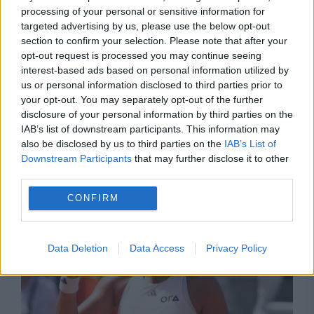
processing of your personal or sensitive information for
targeted advertising by us, please use the below opt-out
section to confirm your selection. Please note that after your
opt-out request is processed you may continue seeing
interest-based ads based on personal information utilized by
us or personal information disclosed to third parties prior to
your opt-out. You may separately opt-out of the further
INTERNATIONAL
disclosure of your personal information by third parties on the
IAB’s list of downstream participants. This information may
Sinner și Djokovici s-au retras din competiția
also be disclosed by us to third parties on the
IAB’s List of
Downstream Participants
that may further disclose it to other
Masters 1000 de la Montreal. Zverev devine
third parties.
principalul favorit
CONFIRM
Data Deletion
Data Access
Privacy Policy