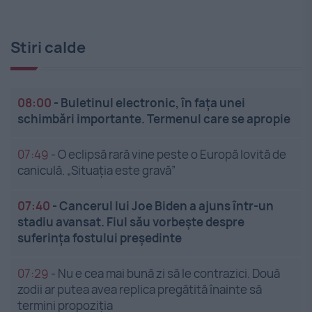
Stiri calde
08:00
-
Buletinul electronic, în fața unei
schimbări importante. Termenul care se apropie
07:49
-
O eclipsă rară vine peste o Europă lovită de
caniculă. „Situația este gravă”
07:40
-
Cancerul lui Joe Biden a ajuns într-un
stadiu avansat. Fiul său vorbește despre
suferința fostului președinte
07:29
-
Nu e cea mai bună zi să le contrazici. Două
zodii ar putea avea replica pregătită înainte să
termini propoziția