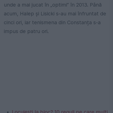
unde a mai jucat în „optimi” în 2013. Până
acum, Halep și Lisicki s-au mai înfruntat de
cinci ori, iar tenismena din Constanța s-a
impus de patru ori.
Locuiești la bloc? 10 reguli pe care mulți