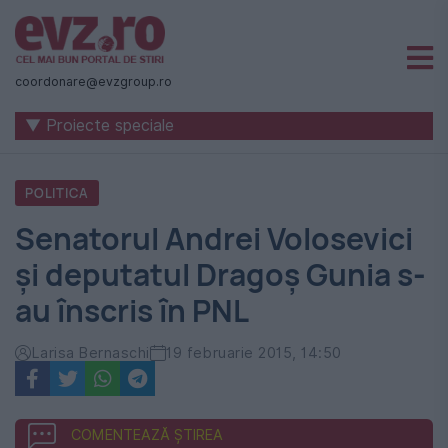
Știri
naționale
coordonare@evzgroup.ro
și
▼ Proiecte speciale
internaționale
|
POLITICA
România
Senatorul Andrei Volosevici
-
şi deputatul Dragoş Gunia s-
Evenimentul
au înscris în PNL
Zilei
Larisa Bernaschi
19 februarie 2015, 14:50
COMENTEAZĂ ȘTIREA