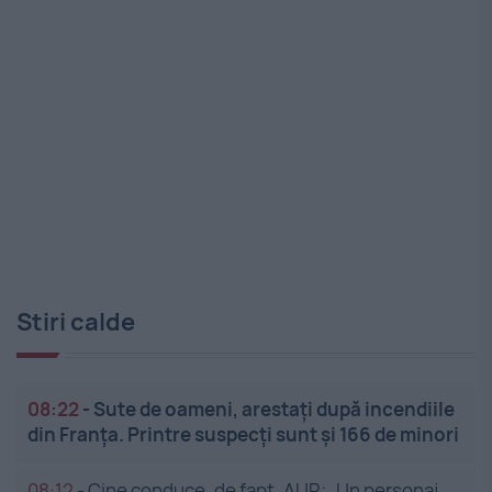
Stiri calde
08:22
-
Sute de oameni, arestați după incendiile
din Franța. Printre suspecți sunt și 166 de minori
08:12
-
Cine conduce, de fapt, AUR: „Un personaj