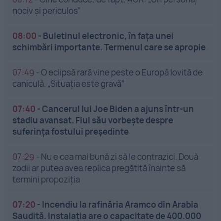
nociv și periculos”
08:00
-
Buletinul electronic, în fața unei
schimbări importante. Termenul care se apropie
07:49
-
O eclipsă rară vine peste o Europă lovită de
caniculă. „Situația este gravă”
07:40
-
Cancerul lui Joe Biden a ajuns într-un
stadiu avansat. Fiul său vorbește despre
suferința fostului președinte
07:29
-
Nu e cea mai bună zi să le contrazici. Două
zodii ar putea avea replica pregătită înainte să
termini propoziția
07:20
-
Incendiu la rafinăria Aramco din Arabia
Saudită. Instalația are o capacitate de 400.000