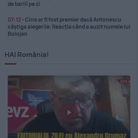
de barili pe zi
07:12
-
Cine ar fi fost premier dacă Antonescu
câștiga alegerile. Reacția când a auzit numele lui
Bolojan
HAI România!