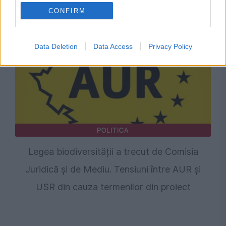
României la euro
CONFIRM
Data Deletion
Data Access
Privacy Policy
POLITICA
Legea biodiversității a trecut de Comisia
Juridică și de Mediu. Tensiuni între AUR și
USR din cauza termenilor din proiect