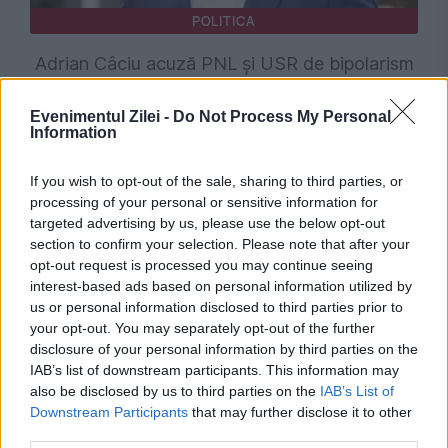
POLITICA
Adrian Câciu acuză PNL și USR de bipolarism
politic după contestația depusă la CCR
Evenimentul Zilei -
Do Not Process My Personal
Information
If you wish to opt-out of the sale, sharing to third parties, or
processing of your personal or sensitive information for
targeted advertising by us, please use the below opt-out
section to confirm your selection. Please note that after your
opt-out request is processed you may continue seeing
interest-based ads based on personal information utilized by
us or personal information disclosed to third parties prior to
your opt-out. You may separately opt-out of the further
POLITICA
disclosure of your personal information by third parties on the
IAB’s list of downstream participants. This information may
Scandal pe tema monedei unice. AUR neagă
also be disclosed by us to third parties on the
IAB’s List of
Downstream Participants
that may further disclose it to other
existența unui consens politic pentru trecerea
third parties.