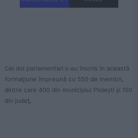
Următorul videoclip în 4
Anulează
Cei doi parlamentari s-au înscris în această
formaţiune împreună cu 550 de membri,
dintre care 400 din municipiul Ploieşti şi 150
din judeţ.