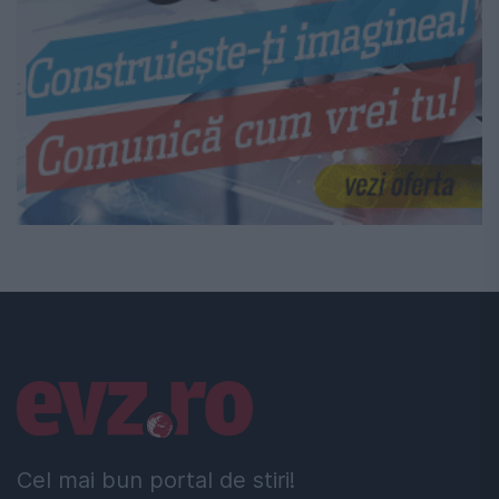
Linkuri utile
Cel mai bun portal de stiri!