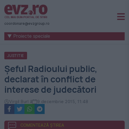
Știri
naționale
coordonare@evzgroup.ro
și
▼ Proiecte speciale
internaționale
|
JUSTITIE
România
Șeful Radioului public,
-
declarat în conflict de
Evenimentul
interese de judecători
Zilei
Virgil Burl ă
9 decembrie 2015, 11:48
COMENTEAZĂ ȘTIREA