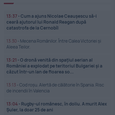
13:37
-
Cum a ajuns Nicolae Ceaușescu să-i
ceară ajutorul lui Ronald Reagan după
catastrofa de la Cernobîl
13:30
-
Mecena Românilor. Între Calea Victoriei și
Aleea Teilor.
13:21
-
O dronă venită din spațiul aerian al
României a explodat pe teritoriul Bulgariei și a
căzut într-un lan de floarea so...
13:13
-
Cod roșu. Alertă de călătorie în Spania. Risc
de incendii în Valencia
13:04
-
Rugby-ul românesc, în doliu. A murit Alex
Șuler, la doar 25 de ani