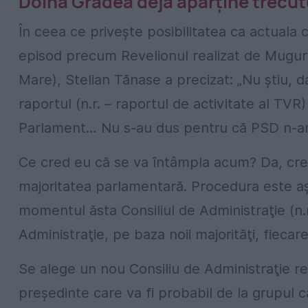
Doina Gradea deja aparţine trecut
În ceea ce priveşte posibilitatea ca actuala
episod precum Revelionul realizat de Mugur 
Mare), Stelian Tănase a precizat: „Nu ştiu, 
raportul (n.r. – raportul de activitate al TVR) 
Parlament… Nu s-au dus pentru că PSD n-ar fi
Ce cred eu că se va întâmpla acum? Da, cred
majoritatea parlamentară. Procedura este aşa
momentul ăsta Consiliul de Administraţie (n.
Administraţie, pe baza noii majorităţi, fieca
Se alege un nou Consiliu de Administraţie re
preşedinte care va fi probabil de la grupul 