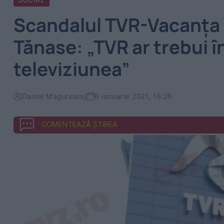
SOCIAL
Scandalul TVR-Vacanța 
Tănase: „TVR ar trebui î
televiziunea”
Daniel Magureanu
6 ianuarie 2021, 16:26
COMENTEAZĂ ȘTIREA