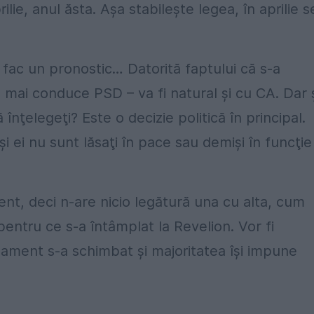
lie, anul ăsta. Aşa stabileşte legea, în aprilie s
 fac un pronostic… Datorită faptului că s-a
mai conduce PSD – va fi natural şi cu CA. Dar 
nţelegeţi? Este o decizie politică în principal.
i ei nu sunt lăsaţi în pace sau demişi în funcţie
ent, deci n-are nicio legătură una cu alta, cum
entru ce s-a întâmplat la Revelion. Vor fi
lament s-a schimbat şi majoritatea îşi impune