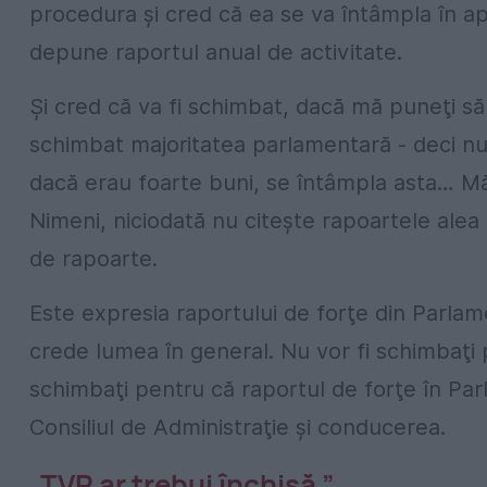
procedura şi cred că ea se va întâmpla în apri
depune raportul anual de activitate.
Şi cred că va fi schimbat, dacă mă puneţi să
schimbat majoritatea parlamentară - deci nu 
dacă erau foarte buni, se întâmpla asta… Mă î
Nimeni, niciodată nu citeşte rapoartele alea ş
de rapoarte.
Este expresia raportului de forţe din Parlam
crede lumea în general. Nu vor fi schimbaţi p
schimbaţi pentru că raportul de forţe în Par
Consiliul de Administraţie şi conducerea.
„TVR ar trebui închisă.”