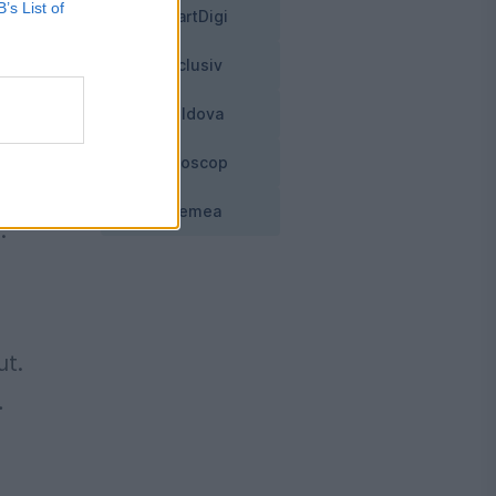
B’s List of
SmartDigi
Exclusiv
Moldova
am
Horoscop
Vremea
.
ut.
…