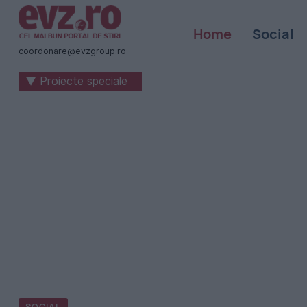
Știri
Home
Social
naționale
coordonare@evzgroup.ro
și
▼ Proiecte speciale
internaționale
|
România
-
Evenimentul
Zilei