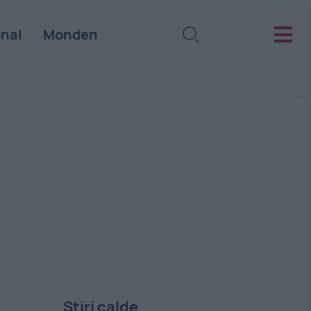
onal
Monden
Stiri calde