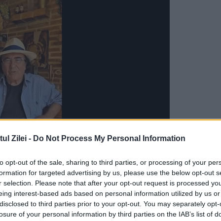
l Zilei -
Do Not Process My Personal Information
to opt-out of the sale, sharing to third parties, or processing of your per
formation for targeted advertising by us, please use the below opt-out s
 de la
TVR
. Dar eu nu înţeleg un lucru, care e
r selection. Please note that after your opt-out request is processed y
eing interest-based ads based on personal information utilized by us or
 20 de milioane… facebook e plin cu reacţii
disclosed to third parties prior to your opt-out. You may separately opt-
ii elite intelectuale, evident - au urmărit
losure of your personal information by third parties on the IAB’s list of