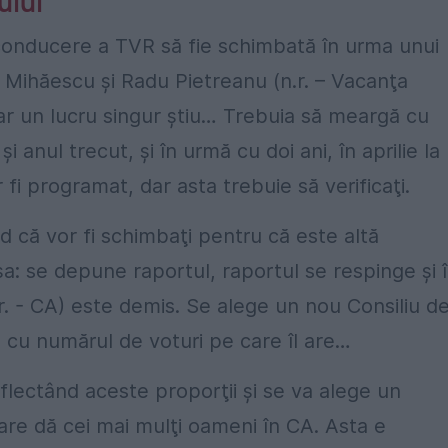
ului
 conducere a TVR să fie schimbată în urma unui
Mihăescu şi Radu Pietreanu (n.r. – Vacanţa
dar un lucru singur ştiu… Trebuia să meargă cu
şi anul trecut, şi în urmă cu doi ani, în aprilie la
 programat, dar asta trebuie să verificaţi.
 că vor fi schimbaţi pentru că este altă
: se depune raportul, raportul se respinge şi 
r. - CA) este demis. Se alege un nou Consiliu d
re cu numărul de voturi pe care îl are…
flectând aceste proporţii şi se va alege un
care dă cei mai mulţi oameni în CA. Asta e