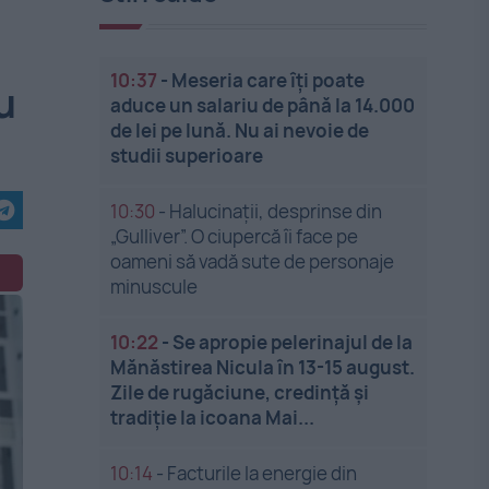
10:37
-
Meseria care îți poate
u
aduce un salariu de până la 14.000
de lei pe lună. Nu ai nevoie de
studii superioare
10:30
-
Halucinații, desprinse din
„Gulliver”. O ciupercă îi face pe
oameni să vadă sute de personaje
minuscule
10:22
-
Se apropie pelerinajul de la
Mănăstirea Nicula în 13-15 august.
Zile de rugăciune, credință și
tradiție la icoana Mai...
10:14
-
Facturile la energie din