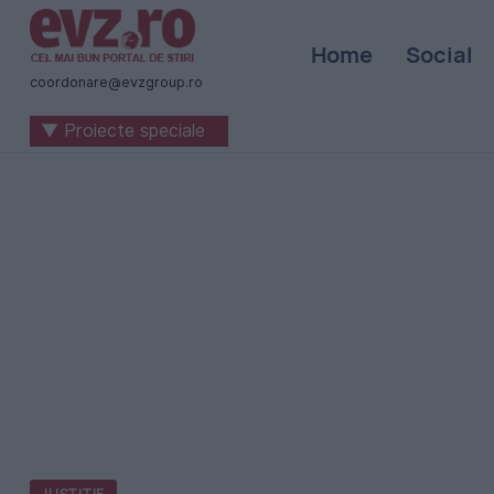
Știri
Home
Social
naționale
coordonare@evzgroup.ro
și
▼ Proiecte speciale
internaționale
|
România
-
Evenimentul
Zilei