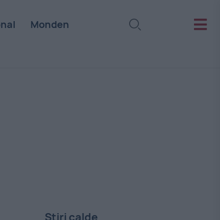
onal
Monden
Stiri calde