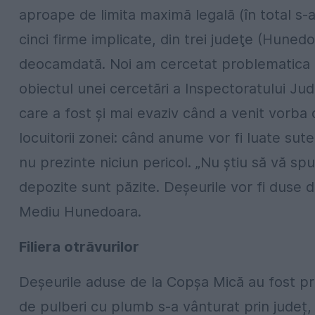
aproape de limita maximă legală (în total s-a
cinci firme implicate, din trei judeţe (Huned
deocamdată. Noi am cercetat problematica 
obiectul unei cercetări a Inspectoratului Ju
care a fost şi mai evaziv când a venit vorba 
locuitorii zonei: când anume vor fi luate sut
nu prezinte niciun pericol. „Nu știu să vă s
depozite sunt păzite. Deșeurile vor fi duse d
Mediu Hunedoara.
Filiera otrăvurilor
Deșeurile aduse de la Copșa Mică au fost pr
de pulberi cu plumb s-a vânturat prin județ, f