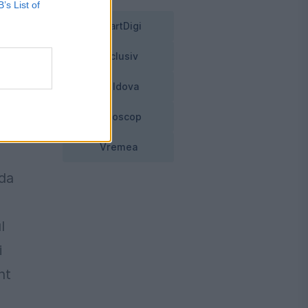
B’s List of
SmartDigi
Exclusiv
Moldova
ia
Horoscop
l,
Vremea
ada
l
i
nt