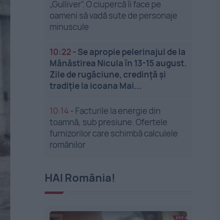
„Gulliver”. O ciupercă îi face pe
oameni să vadă sute de personaje
minuscule
10:22
-
Se apropie pelerinajul de la
Mănăstirea Nicula în 13-15 august.
Zile de rugăciune, credință și
tradiție la icoana Mai...
10:14
-
Facturile la energie din
toamnă, sub presiune. Ofertele
furnizorilor care schimbă calculele
românilor
HAI România!