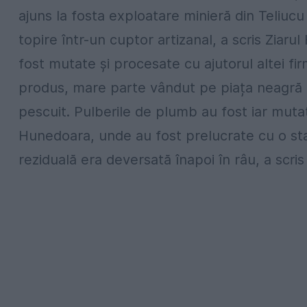
ajuns la fosta exploatare minieră din Teliucu 
topire într-un cuptor artizanal, a scris Ziar
fost mutate și procesate cu ajutorul altei fi
produs, mare parte vândut pe piața neagră u
pescuit. Pulberile de plumb au fost iar mutat
Hunedoara, unde au fost prelucrate cu o sta
reziduală era deversată înapoi în râu, a scris