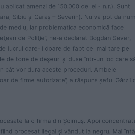
u aplicat amenzi de 150.000 de lei - n.r.). Sunt
oara, Sibiu şi Caraş – Severin). Nu vă pot da nu
de mediu, iar problematica economică face
deţean de Poliţie”, ne-a declarat Bogdan Sever,
de lucrul care- i doare de fapt cel mai tare pe
ele de tone de deşeuri şi duse într-un loc care s
pun cât vor dura aceste proceduri. Ambele
oar de firme autorizate”, a răspuns şeful Gărzii 
ocesate la o firmă din Șoimuș. Apoi concentrat
iind procesat ilegal și vândut la negru. Mai întâ