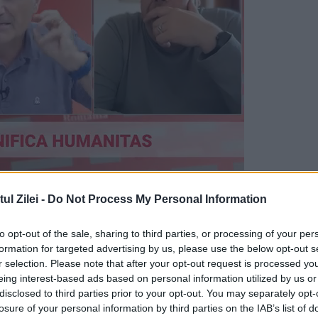
semnalat faptul că în decembrie 2013 peste 2.5
l Zilei -
Do Not Process My Personal Information
din Copşa Mică au ajuns în judeţul Hunedoara, i
tă ilegal la un cuptor din Teliuc, lângă
to opt-out of the sale, sharing to third parties, or processing of your per
formation for targeted advertising by us, please use the below opt-out s
u semnalat autorităților locale o poluare cu sur
r selection. Please note that after your opt-out request is processed y
eing interest-based ads based on personal information utilized by us or
târziu măsurătorile efectuate în zonă de Agenți
disclosed to third parties prior to your opt-out. You may separately opt-
at concentrații de plumb în sol de 800 de ori m
losure of your personal information by third parties on the IAB’s list of