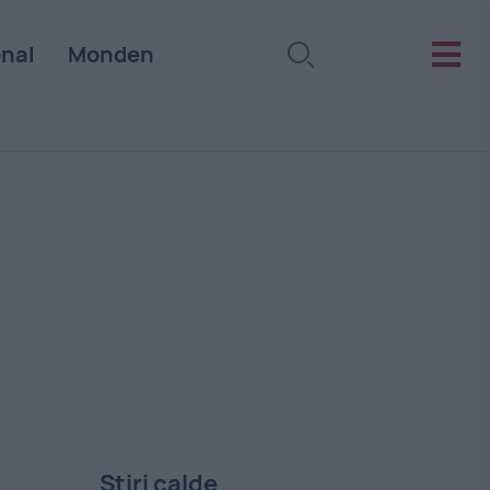
onal
Monden
Stiri calde