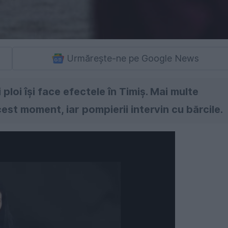
Urmărește-ne pe Google News
 ploi își face efectele în Timiș. Mai multe
acest moment, iar pompierii intervin cu bărcile.