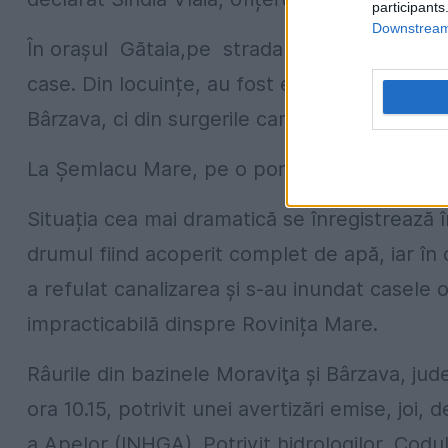
participants
Downstream 
În orașul Gătaia,pe strada Șumigului, apa a
case. Din locuințe, au fost evacuate femeile 
Bârzava, ci din surgerile care vin de pe un dea
La Șemlacu Mare, pe o porțiune de la intrare
Situația cea mai dramatică se înregistrează î
drumul fiind acoperit complet de apă, iar î
a refulat canalizarea și s-au inundat casele 
impracticabilă dinspre Rovinița Mare.
Râurile din bazinele Moraviţa şi Bârzava, jude
ora 10.15, potrivit unei avertizări emise, joi,
a Apelor (INHGA). Potrivit hidrologilor, Codul