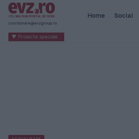
Știri
Home
Social
naționale
coordonare@evzgroup.ro
și
▼ Proiecte speciale
internaționale
|
România
-
Evenimentul
Zilei