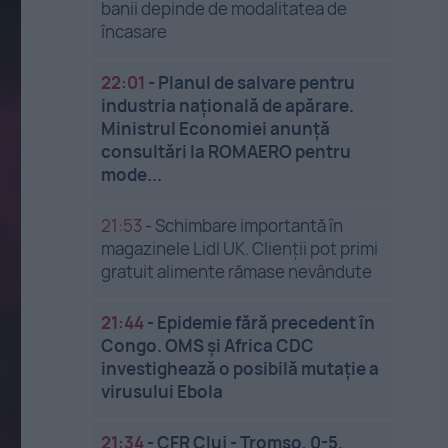
banii depinde de modalitatea de
încasare
22:01
-
Planul de salvare pentru
industria națională de apărare.
Ministrul Economiei anunță
consultări la ROMAERO pentru
mode...
21:53
-
Schimbare importantă în
magazinele Lidl UK. Clienții pot primi
gratuit alimente rămase nevândute
21:44
-
Epidemie fără precedent în
Congo. OMS și Africa CDC
investighează o posibilă mutație a
virusului Ebola
21:34
-
CFR Cluj - Tromso, 0-5.