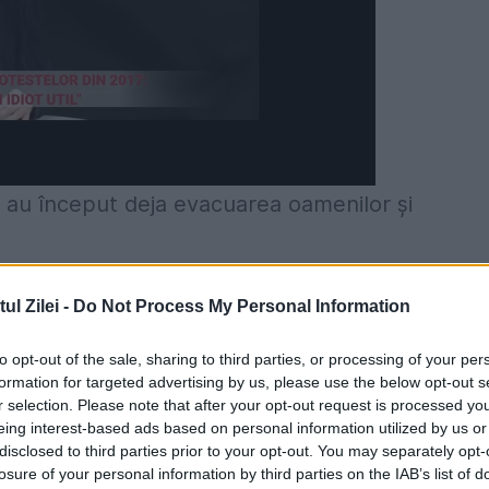
le au început deja evacuarea oamenilor și
erendia, ca să evacuăm apă. Colegii meu sunt pe
l Zilei -
Do Not Process My Personal Information
mai multe autospeciale. Intervin 48 de pompier
to opt-out of the sale, sharing to third parties, or processing of your per
ie, voluntari, angajați de la Apele Române și
formation for targeted advertising by us, please use the below opt-out s
r selection. Please note that after your opt-out request is processed y
11,30 e convocat Comandamentul pentru Situații 
eing interest-based ads based on personal information utilized by us or
ariu să plece în zonele cel mai grav afectate”,
disclosed to third parties prior to your opt-out. You may separately opt-
losure of your personal information by third parties on the IAB’s list of
U Banat.