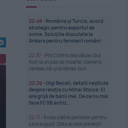
22:48
-
România și Turcia, acord
strategic pentru exportul de
ovine. Soluțiile discutate la
Ankara pentru fermierii români
22:37
-
Phil Collins dezvăluie că a
fost la un pas de moarte: Oamenii
veneau să-și ia rămas-bun
22:29
-
Gigi Becali, detalii neștiute
despre relația cu Mihai Stoica: El
are grijă de banii mei. De ce nu mai
face FCSB achiz...
22:11
-
Încep plățile pensiilor pentru
luna august. Data la care primești