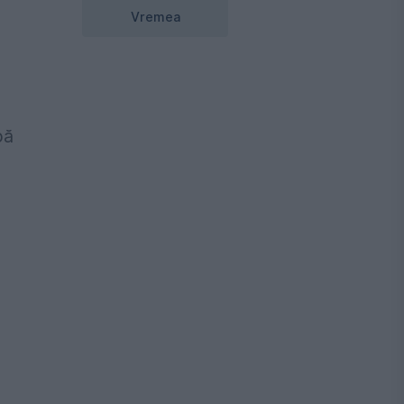
Vremea
pă