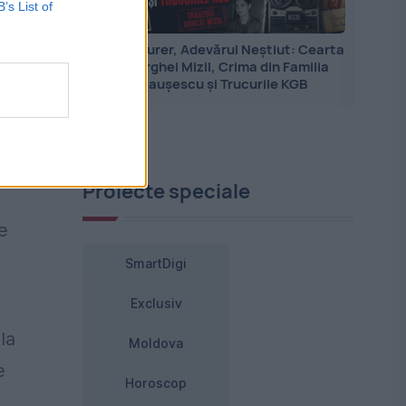
B’s List of
Jean Maurer, Adevărul Neștiut: Cearta
cu Serghei Mizil, Crima din Familia
l
Ceaușescu și Trucurile KGB
Proiecte speciale
e
SmartDigi
Exclusiv
la
Moldova
e
Horoscop