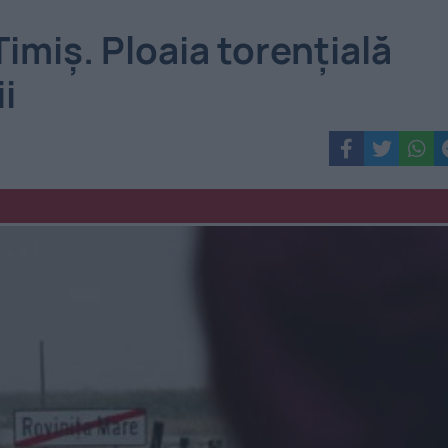
imiș. Ploaia torențială
ii