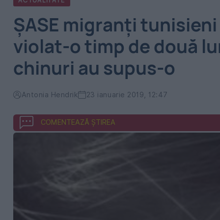
ACTUALITATE
ŞASE migranţi tunisieni 
violat-o timp de două lun
chinuri au supus-o
Antonia Hendrik
23 ianuarie 2019, 12:47
COMENTEAZĂ ȘTIREA