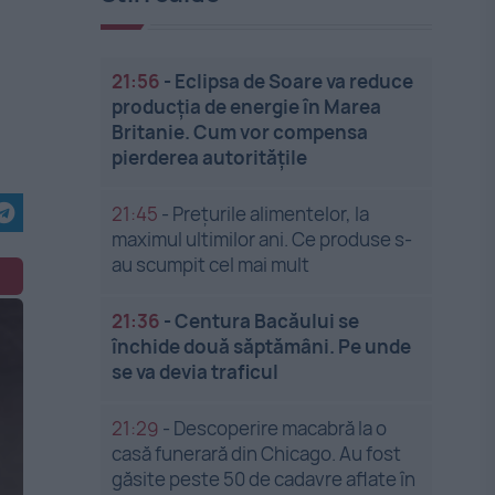
21:56
-
Eclipsa de Soare va reduce
producția de energie în Marea
Britanie. Cum vor compensa
pierderea autoritățile
21:45
-
Prețurile alimentelor, la
maximul ultimilor ani. Ce produse s-
au scumpit cel mai mult
21:36
-
Centura Bacăului se
închide două săptămâni. Pe unde
se va devia traficul
21:29
-
Descoperire macabră la o
casă funerară din Chicago. Au fost
găsite peste 50 de cadavre aflate în