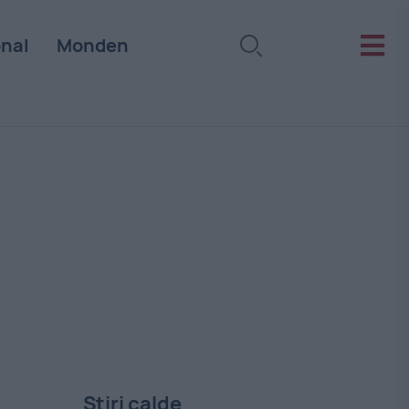
onal
Monden
Stiri calde