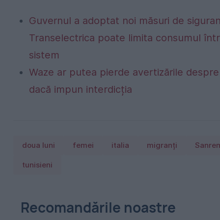
Guvernul a adoptat noi măsuri de siguran
Transelectrica poate limita consumul într
sistem
Waze ar putea pierde avertizările despre r
dacă impun interdicția
doua luni
femei
italia
migranți
Sanre
tunisieni
Recomandările noastre