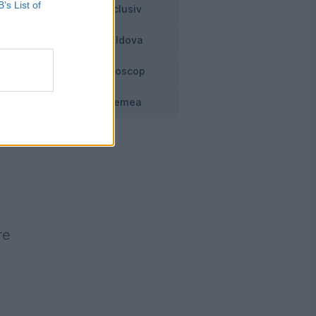
B’s List of
Exclusiv
i
Moldova
Horoscop
Vremea
re