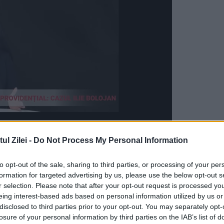
l Zilei -
Do Not Process My Personal Information
nea Sanremo, în nord-vestul Italiei. Această
to opt-out of the sale, sharing to third parties, or processing of your per
nă de cotidianul
imperianews
.
formation for targeted advertising by us, please use the below opt-out s
r selection. Please note that after your opt-out request is processed y
eing interest-based ads based on personal information utilized by us or
disclosed to third parties prior to your opt-out. You may separately opt-
ate de anchetatori, victima, care locuiește pe
losure of your personal information by third parties on the IAB’s list of