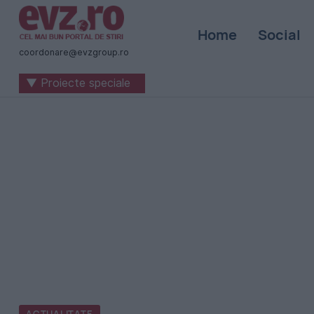
Știri
Home
Social
naționale
coordonare@evzgroup.ro
și
▼ Proiecte speciale
internaționale
|
România
-
Evenimentul
Zilei