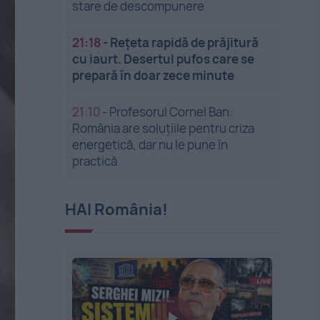
stare de descompunere
21:18
-
Rețeta rapidă de prăjitură
cu iaurt. Desertul pufos care se
prepară în doar zece minute
21:10
-
Profesorul Cornel Ban:
România are soluțiile pentru criza
energetică, dar nu le pune în
practică
HAI România!