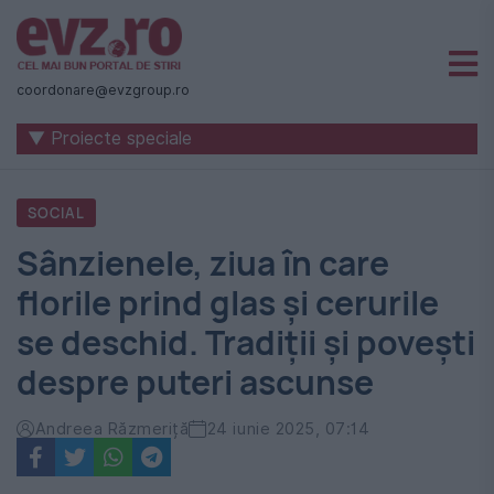
Știri
naționale
coordonare@evzgroup.ro
și
▼ Proiecte speciale
internaționale
|
SOCIAL
România
Sânzienele, ziua în care
-
florile prind glas și cerurile
Evenimentul
se deschid. Tradiții și povești
Zilei
despre puteri ascunse
Andreea Răzmeriță
24 iunie 2025, 07:14