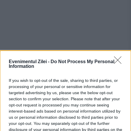
Evenimentul Zilei -
Do Not Process My Personal
Information
Ce este interzis de ziua
Sânzienelor
If you wish to opt-out of the sale, sharing to third parties, or
processing of your personal or sensitive information for
targeted advertising by us, please use the below opt-out
În tradiția românească, este interzis să
section to confirm your selection. Please note that after your
opt-out request is processed you may continue seeing
muncești în ziua de Sânziene, fie pe câmp
interest-based ads based on personal information utilized by
sau în gospodărie, deoarece se crede că
us or personal information disclosed to third parties prior to
your opt-out. You may separately opt-out of the further
acest lucru poate supăra sânzienele și
disclosure of your personal information by third parties on the