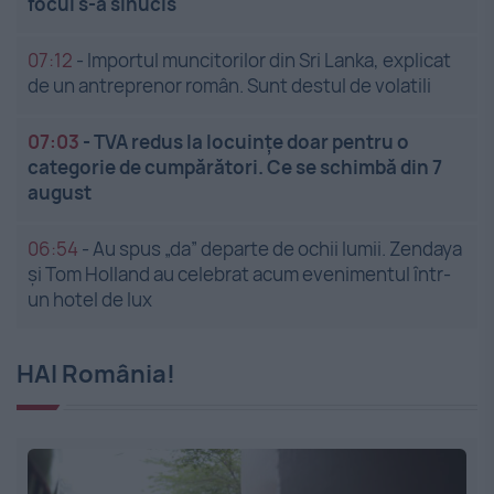
focul s-a sinucis
07:12
-
Importul muncitorilor din Sri Lanka, explicat
de un antreprenor român. Sunt destul de volatili
07:03
-
TVA redus la locuințe doar pentru o
categorie de cumpărători. Ce se schimbă din 7
august
06:54
-
Au spus „da” departe de ochii lumii. Zendaya
și Tom Holland au celebrat acum evenimentul într-
un hotel de lux
HAI România!