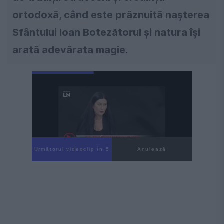
ortodoxă, când este prăznuită nașterea
Sfântului Ioan Botezătorul și natura își
arată adevărata magie.
Următorul videoclip în 3
Anulează