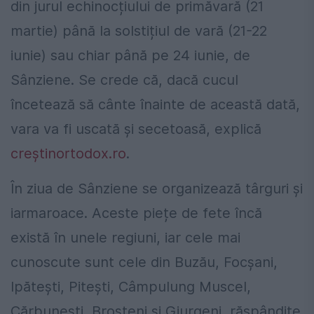
din jurul echinocțiului de primăvară (21
martie) până la solstițiul de vară (21-22
iunie) sau chiar până pe 24 iunie, de
Sânziene. Se crede că, dacă cucul
încetează să cânte înainte de această dată,
vara va fi uscată și secetoasă, explică
creștinortodox.ro
.
În ziua de Sânziene se organizează târguri și
iarmaroace. Aceste piețe de fete încă
există în unele regiuni, iar cele mai
cunoscute sunt cele din Buzău, Focșani,
Ipătești, Pitești, Câmpulung Muscel,
Cărbunești, Broșteni și Giurgeni, răspândite