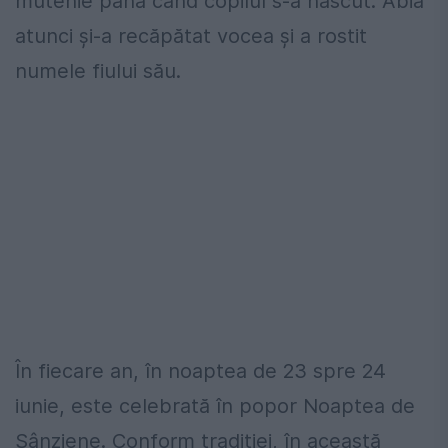
mutenie până când copilul s-a născut. Abia
atunci și-a recăpătat vocea și a rostit
numele fiului său.
În fiecare an, în noaptea de 23 spre 24
iunie, este celebrată în popor Noaptea de
Sânziene. Conform tradiției, în această