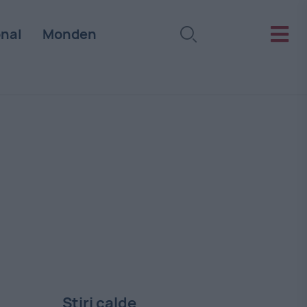
onal
Monden
Stiri calde