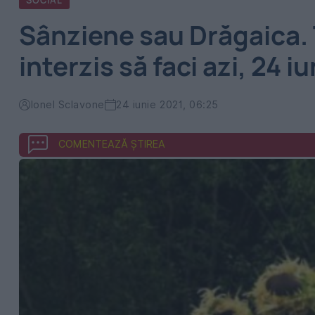
SOCIAL
Sânziene sau Drăgaica. Tr
interzis să faci azi, 24 i
Ionel Sclavone
24 iunie 2021, 06:25
COMENTEAZĂ ȘTIREA