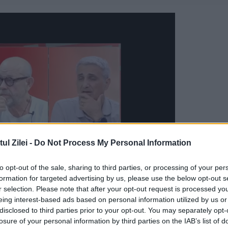
l Zilei -
Do Not Process My Personal Information
to opt-out of the sale, sharing to third parties, or processing of your per
formation for targeted advertising by us, please use the below opt-out s
r selection. Please note that after your opt-out request is processed y
eing interest-based ads based on personal information utilized by us or
ătorul este ultimul dintre prorocii Legii Vechi,
disclosed to third parties prior to your opt-out. You may separately opt-
ment și care l-a botezat în apa Iordanului pe
losure of your personal information by third parties on the IAB’s list of