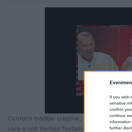
Evenimentu
If you wish 
sensitive in
confirm you
continue se
Conform tradiției creștine, Sfântul Ioan Botez
information 
care a unit Vechiul Testament cu Noul Testa
further disc