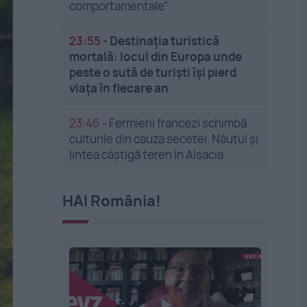
comportamentale”
23:55
-
Destinația turistică
mortală: locul din Europa unde
peste o sută de turiști își pierd
viața în fiecare an
23:46
-
Fermierii francezi schimbă
culturile din cauza secetei. Năutul și
lintea câștigă teren în Alsacia
HAI România!