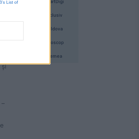
SmartDigi
B’s List of
Exclusiv
Moldova
Horoscop
,
Vremea
 și
 –
ie