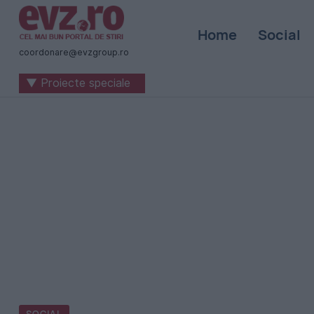
Știri
Home
Social
naționale
coordonare@evzgroup.ro
și
▼ Proiecte speciale
internaționale
|
România
-
Evenimentul
Zilei