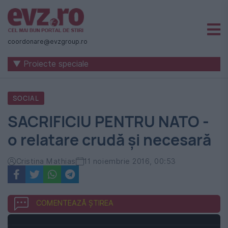
Știri
naționale
coordonare@evzgroup.ro
și
▼ Proiecte speciale
internaționale
|
SOCIAL
România
SACRIFICIU PENTRU NATO -
-
o relatare crudă și necesară
Evenimentul
Zilei
Cristina Mathias
11 noiembrie 2016, 00:53
COMENTEAZĂ ȘTIREA