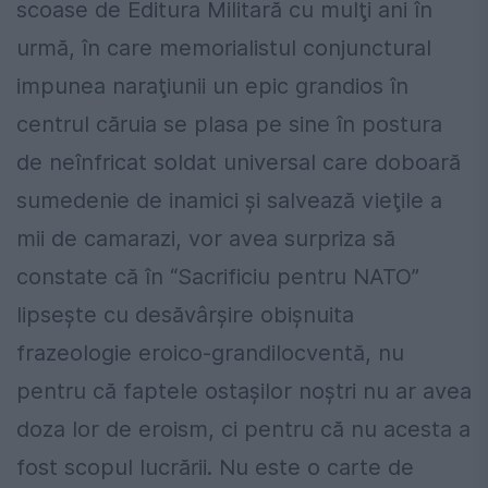
scoase de Editura Militară cu mulţi ani în
urmă, în care memorialistul conjunctural
impunea naraţiunii un epic grandios în
centrul căruia se plasa pe sine în postura
de neînfricat soldat universal care doboară
sumedenie de inamici şi salvează vieţile a
mii de camarazi, vor avea surpriza să
constate că în “Sacrificiu pentru NATO”
lipseşte cu desăvârşire obişnuita
frazeologie eroico-grandilocventă, nu
pentru că faptele ostaşilor noştri nu ar avea
doza lor de eroism, ci pentru că nu acesta a
fost scopul lucrării. Nu este o carte de