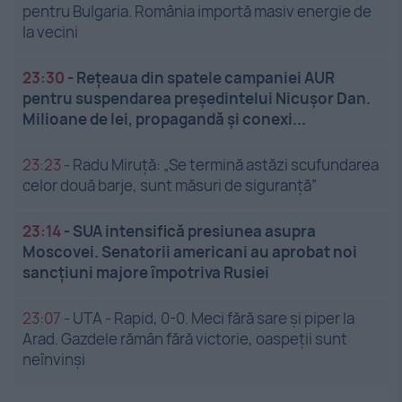
pentru Bulgaria. România importă masiv energie de
la vecini
23:30
-
Rețeaua din spatele campaniei AUR
pentru suspendarea președintelui Nicușor Dan.
Milioane de lei, propagandă și conexi...
23:23
-
Radu Miruță: „Se termină astăzi scufundarea
celor două barje, sunt măsuri de siguranţă”
23:14
-
SUA intensifică presiunea asupra
Moscovei. Senatorii americani au aprobat noi
sancțiuni majore împotriva Rusiei
23:07
-
UTA - Rapid, 0-0. Meci fără sare și piper la
Arad. Gazdele rămân fără victorie, oaspeții sunt
neînvinși