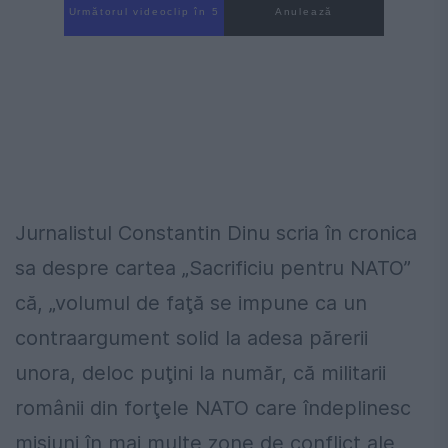
Următorul videoclip în 4
Anulează
Jurnalistul Constantin Dinu scria în cronica
sa despre cartea „Sacrificiu pentru NATO”
că, „volumul de faţă se impune ca un
contraargument solid la adesa părerii
unora, deloc puţini la număr, că militarii
românii din forţele NATO care îndeplinesc
misiuni în mai multe zone de conflict ale