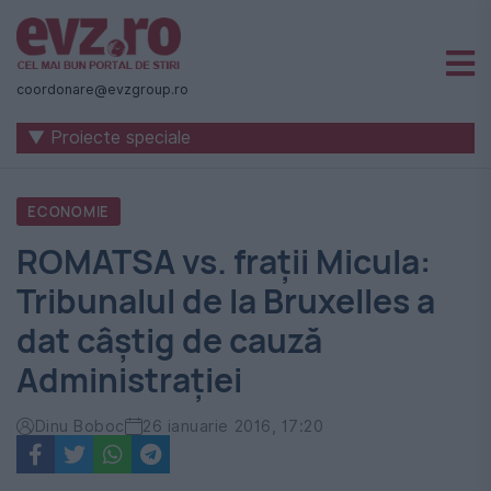
Știri
naționale
coordonare@evzgroup.ro
și
▼ Proiecte speciale
internaționale
|
ECONOMIE
România
ROMATSA vs. fraţii Micula:
-
Tribunalul de la Bruxelles a
Evenimentul
dat câştig de cauză
Zilei
Administraţiei
Dinu Boboc
26 ianuarie 2016, 17:20