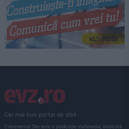
Linkuri utile
Cel mai bun portal de stiri!
Evenimentul Zilei este o publicație multimedia, dedicată