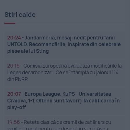
Stiri calde
20:24
-
Jandarmeria, mesaj inedit pentru fanii
UNTOLD. Recomandările, inspirate din celebrele
piese ale lui Sting
20:16
-
Comisia Europeană evaluează modificările la
Legea decarbonizării. Ce se întâmplă cu jalonul 114
din PNRR
20:07
-
Europa League. KuPS - Universitatea
Craiova, 1-1. Oltenii sunt favoriți la calificarea în
play-off
19:56
-
Rețeta clasică de cremă de zahăr ars cu
vanilie. Trucul pentru un desert fin și mătăsos