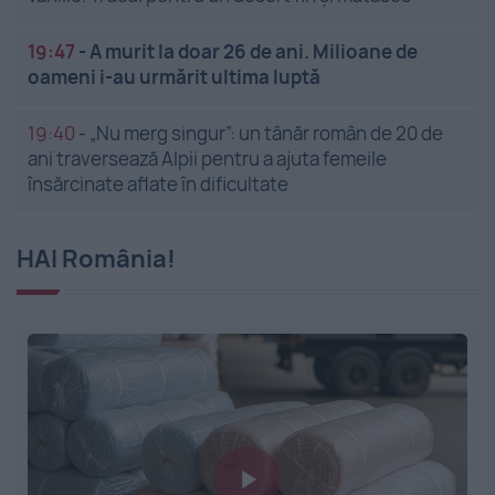
19:47
-
A murit la doar 26 de ani. Milioane de
oameni i-au urmărit ultima luptă
19:40
-
„Nu merg singur”: un tânăr român de 20 de
ani traversează Alpii pentru a ajuta femeile
însărcinate aflate în dificultate
HAI România!