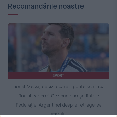
Recomandările noastre
SPORT
Lionel Messi, decizia care îi poate schimba
finalul carierei. Ce spune președintele
Federației Argentinei despre retragerea
starului