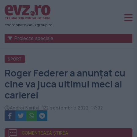
Știri
naționale
coordonare@evzgroup.ro
și
▼ Proiecte speciale
internaționale
|
SPORT
România
Roger Federer a anunțat cu
-
cine va juca ultimul meci al
Evenimentul
carierei
Zilei
Andrei Narița
22 septembrie 2022, 17:32
COMENTEAZĂ ȘTIREA