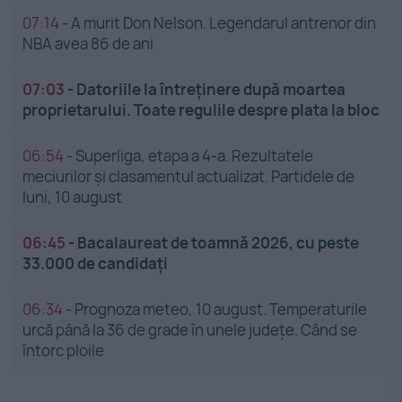
07:14
-
A murit Don Nelson. Legendarul antrenor din
NBA avea 86 de ani
07:03
-
Datoriile la întreținere după moartea
proprietarului. Toate regulile despre plata la bloc
06:54
-
Superliga, etapa a 4-a. Rezultatele
meciurilor și clasamentul actualizat. Partidele de
luni, 10 august
06:45
-
Bacalaureat de toamnă 2026, cu peste
33.000 de candidați
06:34
-
Prognoza meteo, 10 august. Temperaturile
urcă până la 36 de grade în unele județe. Când se
întorc ploile