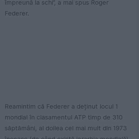
împreună la schi”, a mai spus Roger
Federer.
Reamintim că Federer a deținut locul 1
mondial în clasamentul ATP timp de 310
săptămâni, al doilea cel mai mult din 1973
încoace (de când există ierarhia mondială),