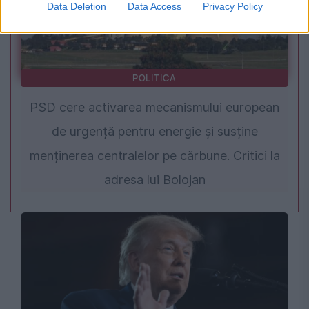
Data Deletion
Data Access
Privacy Policy
POLITICA
PSD cere activarea mecanismului european
de urgență pentru energie și susține
menținerea centralelor pe cărbune. Critici la
adresa lui Bolojan