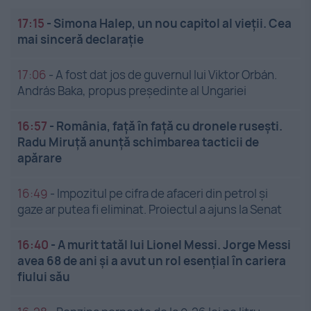
17:15
-
Simona Halep, un nou capitol al vieții. Cea
mai sinceră declarație
17:06
-
A fost dat jos de guvernul lui Viktor Orbán.
András Baka, propus președinte al Ungariei
16:57
-
România, față în față cu dronele rusești.
Radu Miruță anunță schimbarea tacticii de
apărare
16:49
-
Impozitul pe cifra de afaceri din petrol și
gaze ar putea fi eliminat. Proiectul a ajuns la Senat
16:40
-
A murit tatăl lui Lionel Messi. Jorge Messi
avea 68 de ani și a avut un rol esențial în cariera
fiului său