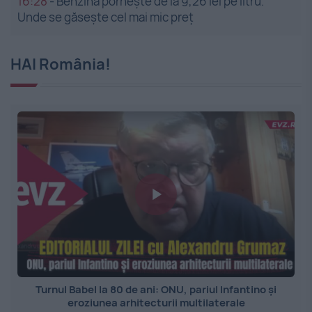
16:28
-
Benzina pornește de la 9,26 lei pe litru.
Unde se găsește cel mai mic preț
HAI România!
Turnul Babel la 80 de ani: ONU, pariul Infantino și
eroziunea arhitecturii multilaterale