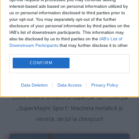
interest-based ads based on personal information utilized by
montană
us or personal information disclosed to third parties prior to
your opt-out. You may separately opt-out of the further
disclosure of your personal information by third parties on the
IAB’s list of downstream participants. This information may
also be disclosed by us to third parties on the
IAB’s List of
Downstream Participants
that may further disclose it to other
third parties.
CONFIRM
SOCIAL
Data Deletion
Data Access
Privacy Policy
Lotus Elise e următorul supercar din Colecția
„SuperMașini Sport”. Macheta metalică și
revista, de joi la chioșcuri!