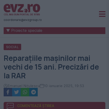
Știri
naționale
coordonare@evzgroup.ro
și
▼ Proiecte speciale
internaționale
|
SOCIAL
România
Reparațiile mașinilor mai
-
vechi de 15 ani. Precizări de
Evenimentul
la RAR
Zilei
Emanuel Nițulescu
10 ianuarie 2025, 19:53
COMENTEAZĂ ȘTIREA