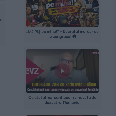
te
„Mă PIȘ pe mine!” – Secretul murdar de
la congrese! 😳
Ce statui mai sunt acum vinovate de
dezastrul României