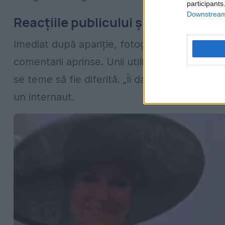
participants
Downstream 
Reacțiile publicului și criticile din
Imediat după apariție, fotografiile cu regina 
comentarii aprinse. Unii utilizatori au apreci
se teme să fie diferită. „Îi dau credit pentru 
un internaut.