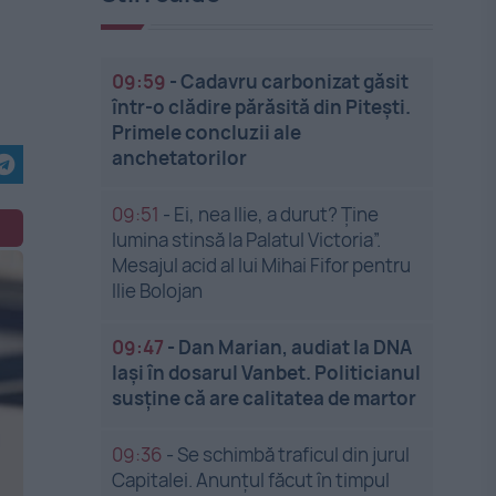
09:59
-
Cadavru carbonizat găsit
într-o clădire părăsită din Pitești.
Primele concluzii ale
anchetatorilor
09:51
-
Ei, nea Ilie, a durut? Ține
lumina stinsă la Palatul Victoria”.
Mesajul acid al lui Mihai Fifor pentru
Ilie Bolojan
09:47
-
Dan Marian, audiat la DNA
Iași în dosarul Vanbet. Politicianul
susține că are calitatea de martor
09:36
-
Se schimbă traficul din jurul
Capitalei. Anunțul făcut în timpul