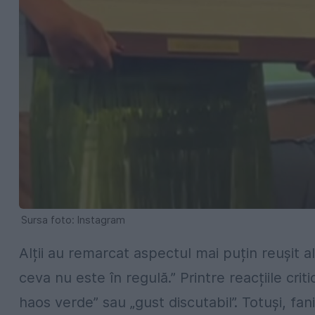
Sursa foto: Instagram
Alții au remarcat aspectul mai puțin reușit al
ceva nu este în regulă.” Printre reacțiile cr
haos verde” sau „gust discutabil”. Totuși, fanii