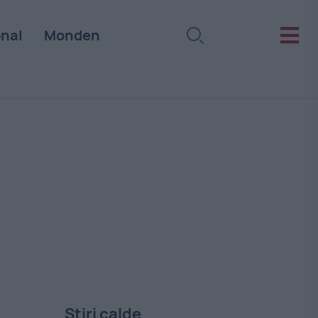
onal
Monden
Stiri calde