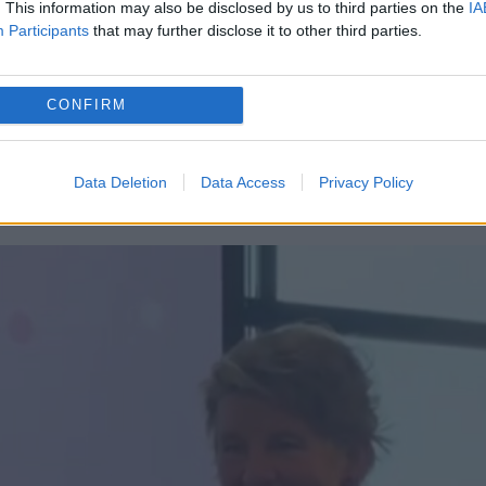
. This information may also be disclosed by us to third parties on the
IA
Participants
that may further disclose it to other third parties.
 mediul online
au început să circule pe rețelele sociale, stârni
CONFIRM
at faptul că Regina Maxima își asumă riscuri și nu
curaj, dar rochia aceasta este un dezastru”, a scr
Data Deletion
Data Access
Privacy Policy