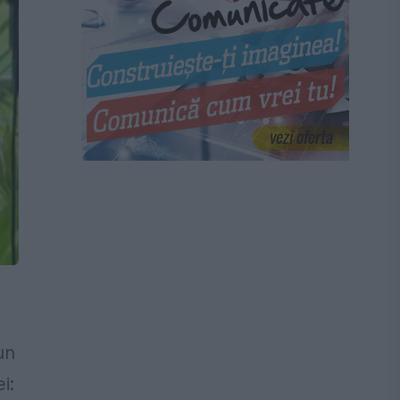
un
i: