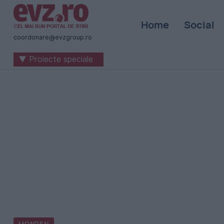
Știri
Home
Social
naționale
coordonare@evzgroup.ro
și
▼ Proiecte speciale
internaționale
|
România
-
Evenimentul
Zilei