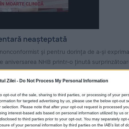
entară neașteptată
nonconformist și pentru dorința de a-și exprim
e aniversarea NHB printr-o ținută surprinzătoar
ată cu franjuri lungi și moi, i-a oferit un aer
l Zilei -
Do Not Process My Personal Information
to opt-out of the sale, sharing to third parties, or processing of your per
e la tiv au transformat vizual piesa într-o rochie
formation for targeted advertising by us, please use the below opt-out s
 cu o pălărie verde într-o nuanță diferită,
r selection. Please note that after your opt-out request is processed y
eing interest-based ads based on personal information utilized by us or
ea ei a confirmat încă o dată preferința pentru
disclosed to third parties prior to your opt-out. You may separately opt-
losure of your personal information by third parties on the IAB’s list of
 cei mai apropiați creatori ai reginei.