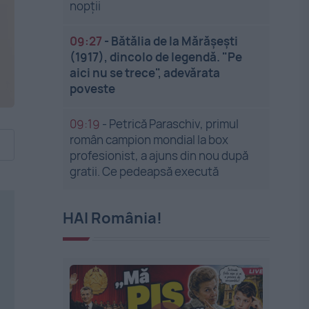
nopții
09:27
-
Bătălia de la Mărășești
(1917), dincolo de legendă. "Pe
aici nu se trece", adevărata
poveste
09:19
-
Petrică Paraschiv, primul
român campion mondial la box
profesionist, a ajuns din nou după
gratii. Ce pedeapsă execută
HAI România!