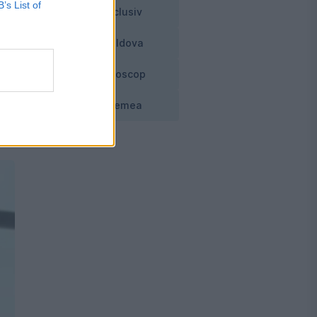
B’s List of
Exclusiv
Moldova
nd
Horoscop
Vremea
is