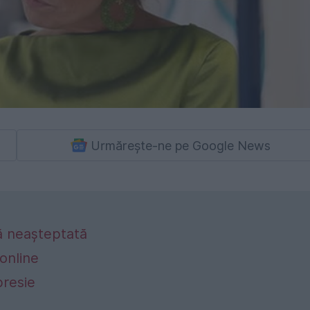
Urmărește-ne pe Google News
ă neașteptată
 online
resie