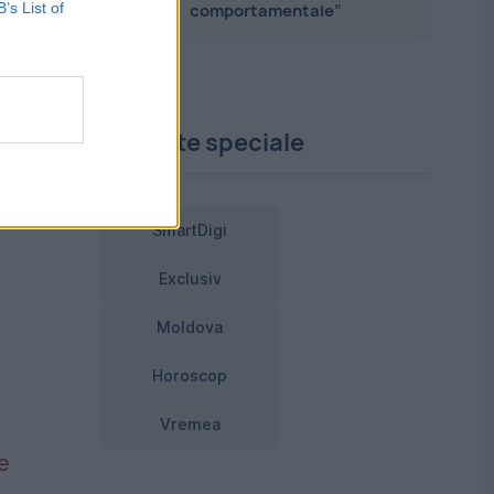
B’s List of
comportamentale”
Proiecte speciale
SmartDigi
Exclusiv
Moldova
Horoscop
Vremea
e