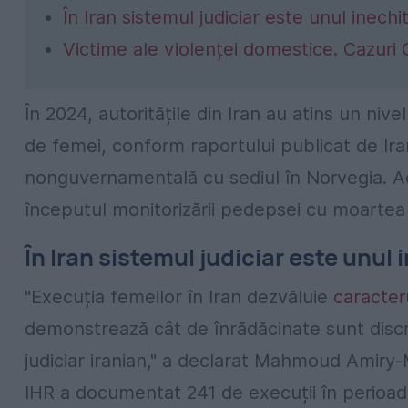
În Iran sistemul judiciar este unul inechit
Victime ale violenței domestice. Cazur
În 2024, autoritățile din Iran au atins un niv
de femei, conform raportului publicat de Ir
nonguvernamentală cu sediul în Norvegia. Ac
începutul monitorizării pedepsei cu moartea 
În Iran sistemul judiciar este unul 
"Execuția femeilor în Iran dezvăluie
caracter
demonstrează cât de înrădăcinate sunt discri
judiciar iranian," a declarat Mahmoud Amiry-
IHR a documentat 241 de execuții în perioad