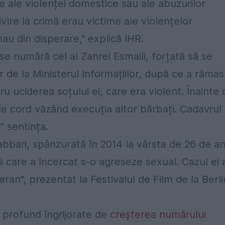
me ale violenței domestice sau ale abuzurilor
ire la crimă erau victime ale violențelor
au din disperare," explică IHR.
 se numără cel al Zahrei Esmaili, forțată să se
 de la Ministerul Informațiilor, după ce a rămas
u uciderea soțului ei, care era violent. Înainte 
de cord văzând execuția altor bărbați. Cadavrul 
ă” sentința.
abbari, spânzurată în 2014 la vârsta de 26 de an
i care a încercat s-o agreseze sexual. Cazul ei 
ran", prezentat la Festivalul de Film de la Berli
 profund îngrijorate de
creșterea numărului