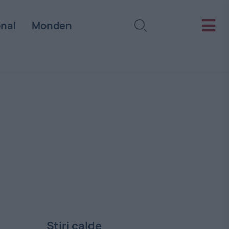
onal
Monden
Stiri calde