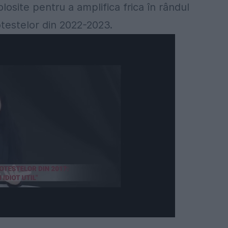
osite pentru a amplifica frica în rândul
otestelor din 2022-2023.