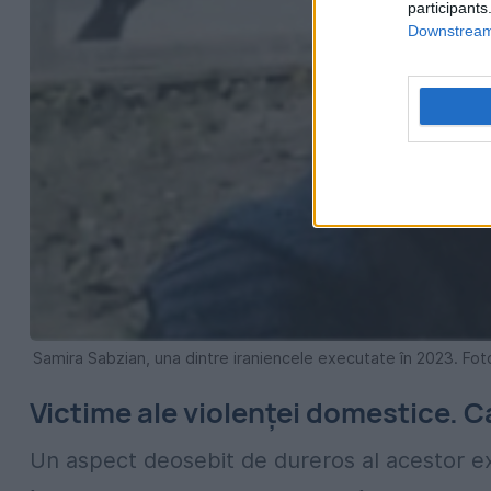
participants
Downstream 
Samira Sabzian, una dintre iraniencele executate în 2023. Foto:
Victime ale violenței domestice. 
Un aspect deosebit de dureros al acestor ex