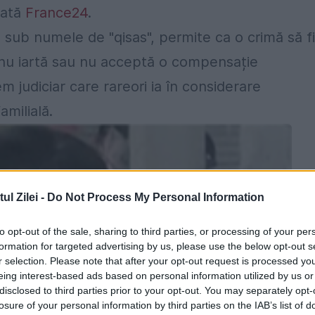
rată
France24
.
tă sub numele de "qisas", permite ca o crimă să f
ei nu iartă sau nu acceptă o compensație
m judiciar care rareori ia în considerare
milială.
l Zilei -
Do Not Process My Personal Information
to opt-out of the sale, sharing to third parties, or processing of your per
formation for targeted advertising by us, please use the below opt-out s
r selection. Please note that after your opt-out request is processed y
eing interest-based ads based on personal information utilized by us or
disclosed to third parties prior to your opt-out. You may separately opt-
losure of your personal information by third parties on the IAB’s list of