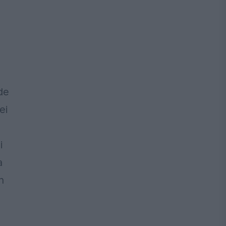
de
ei
i
a
n