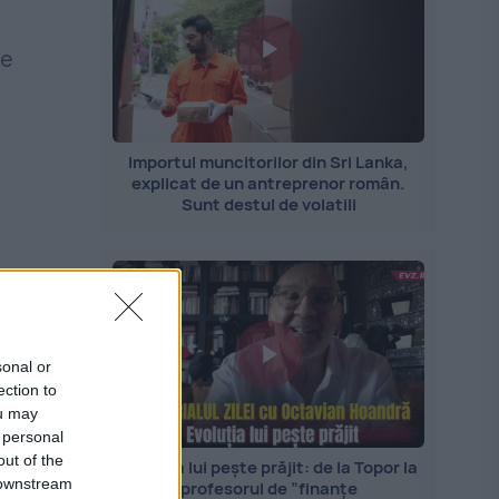
ie
Importul muncitorilor din Sri Lanka,
explicat de un antreprenor român.
Sunt destul de volatili
sonal or
ection to
ou may
 personal
out of the
Evoluția lui pește prăjit: de la Topor la
 downstream
profesorul de ”finanțe