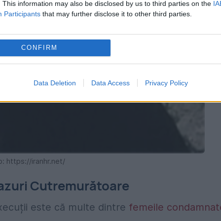
. This information may also be disclosed by us to third parties on the
IA
Participants
that may further disclose it to other third parties.
CONFIRM
Data Deletion
Data Access
Privacy Policy
 https://iranhr.net/
Cazuri Cutremurătoare
ecuții este că multe dintre
femeile condamnat