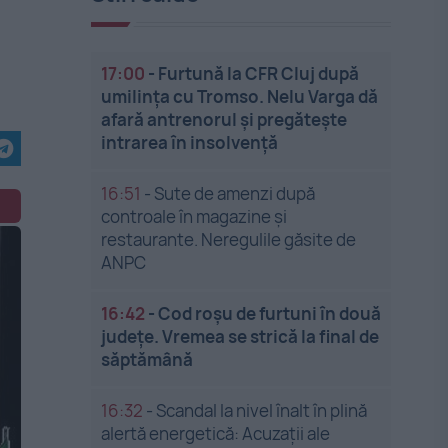
17:00
-
Furtună la CFR Cluj după
umilința cu Tromso. Nelu Varga dă
afară antrenorul și pregătește
intrarea în insolvență
16:51
-
Sute de amenzi după
controale în magazine și
restaurante. Neregulile găsite de
ANPC
16:42
-
Cod roșu de furtuni în două
județe. Vremea se strică la final de
săptămână
16:32
-
Scandal la nivel înalt în plină
alertă energetică: Acuzații ale