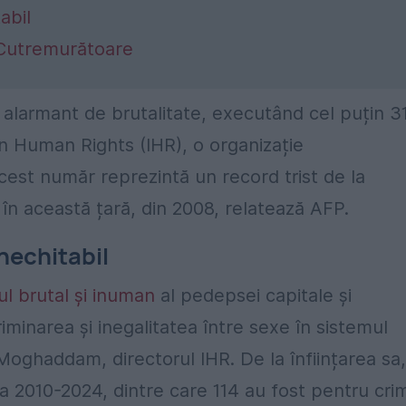
abil
i Cutremurătoare
el alarmant de brutalitate, executând cel puțin 3
an Human Rights (IHR), o organizație
est număr reprezintă un record trist de la
în această țară, din 2008, relatează AFP.
inechitabil
ul brutal și inuman
al pedepsei capitale și
minarea și inegalitatea între sexe în sistemul
Moghaddam, directorul IHR. De la înființarea sa,
a 2010-2024, dintre care 114 au fost pentru cri