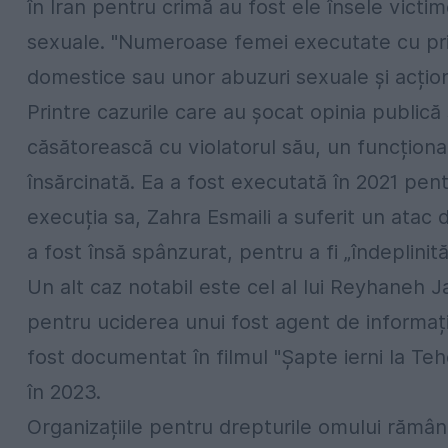
în Iran pentru crimă au fost ele însele victi
sexuale. "Numeroase femei executate cu priv
domestice sau unor abuzuri sexuale și acțion
Printre cazurile care au șocat opinia publică
căsătorească cu violatorul său, un funcționar
însărcinată. Ea a fost executată în 2021 pentr
execuția sa, Zahra Esmaili a suferit un atac 
a fost însă spânzurat, pentru a fi „îndeplinit
Un alt caz notabil este cel al lui Reyhaneh J
pentru uciderea unui fost agent de informați
fost documentat în filmul "Șapte ierni la Tehe
în 2023.
Organizațiile pentru drepturile omului rămân