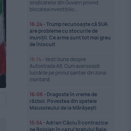
sindicatelor din Guvern privind
blocatea investițiilo...
16:24
-
Trump recunoaște că SUA
are probleme cu stocurile de
muniții. Ce arme sunt tot mai greu
de înlocuit
16:14
-
Vești bune despre
Autostrada A8. Cum avansează
lucrările pe primul șantier din zona
montană
16:06
-
Dragoste în vreme de
război. Povestea din spatele
Mausoleului de la Mărășești
15:54
-
Adrian Câciu îl contrazice
pe Bolojan în cazul brațului Bala: