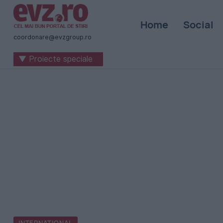
Știri
Home
Social
naționale
coordonare@evzgroup.ro
și
▼ Proiecte speciale
internaționale
|
România
-
Evenimentul
Zilei