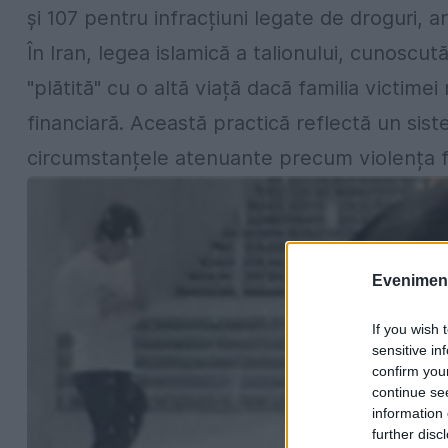
și 107 pentru infracțiuni legate de droguri, a
În Iran, legea islamică a talionului, cunoscu
"plătită" cu o altă viață dacă familia victim
financiară. Această practică reflectă un siste
circumstanțele atenuante precum violența fa
Evenimentu
If you wish 
sensitive in
confirm you
continue se
information 
further disc