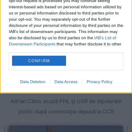
opt-out request is processed you may continue seeing
jaloanele prost trasate. PNL și PSD, eforturi
interest-based ads based on personal information utilized by
us or personal information disclosed to third parties prior to
de gestionare și schimbare
your opt-out. You may separately opt-out of the further
disclosure of your personal information by third parties on the
IAB’s list of downstream participants. This information may
also be disclosed by us to third parties on the
IAB’s List of
Downstream Participants
that may further disclose it to other
third parties.
CONFIRM
Data Deletion
Data Access
Privacy Policy
POLITICA
Adrian Câciu acuză PNL și USR de bipolarism
politic după contestația depusă la CCR