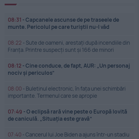
08:31
-
Capcanele ascunse de pe traseele de
munte. Pericolul pe care turiștii nu-l văd
08:22
-
Sute de oameni, arestați după incendiile din
Franța. Printre suspecți sunt și 166 de minori
08:12
-
Cine conduce, de fapt, AUR: „Un personaj
nociv și periculos”
08:00
-
Buletinul electronic, în fața unei schimbări
importante. Termenul care se apropie
07:49
-
O eclipsă rară vine peste o Europă lovită
de caniculă. „Situația este gravă”
07:40
-
Cancerul lui Joe Biden a ajuns într-un stadiu