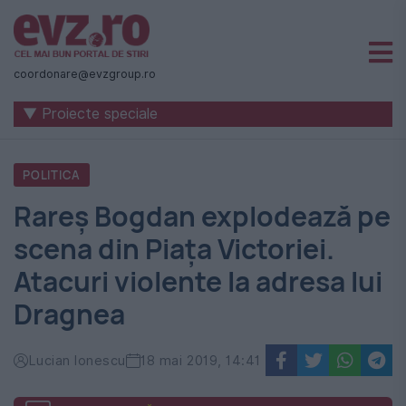
Știri
naționale
coordonare@evzgroup.ro
și
▼ Proiecte speciale
internaționale
|
POLITICA
România
Rareş Bogdan explodează pe
-
scena din Piaţa Victoriei.
Evenimentul
Atacuri violente la adresa lui
Zilei
Dragnea
Lucian Ionescu
18 mai 2019, 14:41