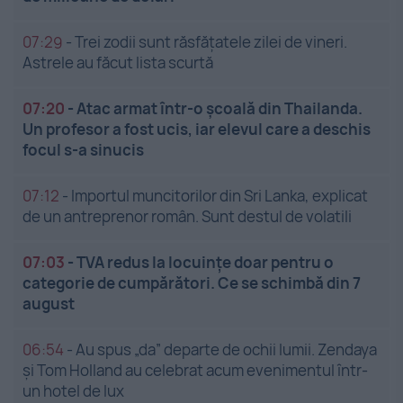
07:29
-
Trei zodii sunt răsfățatele zilei de vineri.
Astrele au făcut lista scurtă
07:20
-
Atac armat într-o școală din Thailanda.
Un profesor a fost ucis, iar elevul care a deschis
focul s-a sinucis
07:12
-
Importul muncitorilor din Sri Lanka, explicat
de un antreprenor român. Sunt destul de volatili
07:03
-
TVA redus la locuințe doar pentru o
categorie de cumpărători. Ce se schimbă din 7
august
06:54
-
Au spus „da” departe de ochii lumii. Zendaya
și Tom Holland au celebrat acum evenimentul într-
un hotel de lux