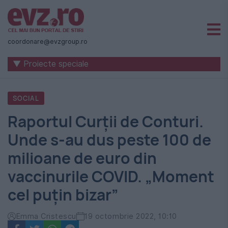
Știri
naționale
coordonare@evzgroup.ro
și
▼ Proiecte speciale
internaționale
|
SOCIAL
România
Raportul Curții de Conturi.
-
Unde s-au dus peste 100 de
Evenimentul
milioane de euro din
Zilei
vaccinurile COVID. „Moment
cel puțin bizar”
Emma Cristescu
19 octombrie 2022, 10:10