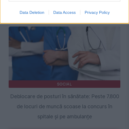
Se schimbă fișa medicală pentru permisul
auto. Ce trebuie să știe șoferii
Data Deletion
Data Access
Privacy Policy
SOCIAL
Deblocare de posturi în sănătate: Peste 7.800
de locuri de muncă scoase la concurs în
spitale și pe ambulanțe