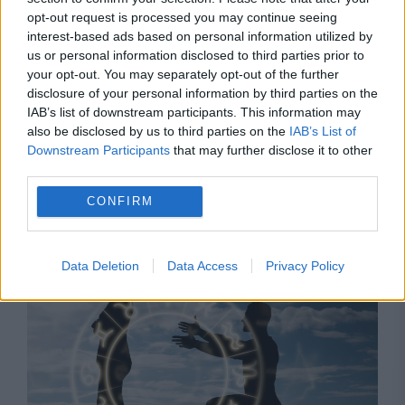
opt-out request is processed you may continue seeing
interest-based ads based on personal information utilized by
us or personal information disclosed to third parties prior to
your opt-out. You may separately opt-out of the further
disclosure of your personal information by third parties on the
IAB’s list of downstream participants. This information may
also be disclosed by us to third parties on the
IAB’s List of
Downstream Participants
that may further disclose it to other
POLITICA
third parties.
Dragnea îi dă lecții lui Grindeanu: „Nu are nicio
CONFIRM
putere. PSD a devenit unealta lui Nicușor Dan”
Data Deletion
Data Access
Privacy Policy