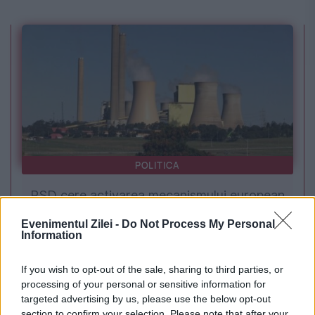
POLITICA
PSD cere activarea mecanismului european
de urgență pentru energie și susține
Evenimentul Zilei -
Do Not Process My Personal
Information
menținerea centralelor pe cărbune. Critici la
adresa lui Bolojan
If you wish to opt-out of the sale, sharing to third parties, or
processing of your personal or sensitive information for
targeted advertising by us, please use the below opt-out
section to confirm your selection. Please note that after your