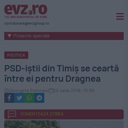
Știri
naționale
coordonare@evzgroup.ro
și
▼ Proiecte speciale
internaționale
|
POLITICA
România
PSD-iștii din Timiș se ceartă
-
între ei pentru Dragnea
Evenimentul
Zilei
Georgeta Petrovici
25 iunie 2018, 15:56
COMENTEAZĂ ȘTIREA