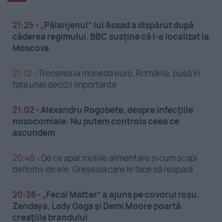
21:25
-
„Păianjenul” lui Assad a dispărut după
căderea regimului. BBC susține că l-a localizat la
Moscova
21:12
-
Trecerea la moneda euro. România, pusă în
fața unei decizii importante
21:02
-
Alexandru Rogobete, despre infecțiile
nosocomiale: Nu putem controla ceea ce
ascundem
20:48
-
De ce apar moliile alimentare și cum scapi
definitiv de ele. Greșeala care le face să reapară
20:38
-
„Fecal Matter” a ajuns pe covorul roșu.
Zendaya, Lady Gaga și Demi Moore poartă
creațiile brandului