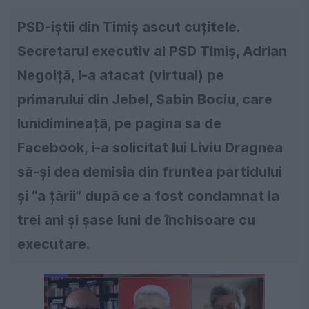
PSD-iștii din Timiș ascut cuțitele.
Secretarul executiv al PSD Timiș, Adrian
Negoiță, l-a atacat (virtual) pe
primarului din Jebel, Sabin Bociu, care
lunidimineață, pe pagina sa de
Facebook, i-a solicitat lui Liviu Dragnea
să-și dea demisia din fruntea partidului
și “a țării” după ce a fost condamnat la
trei ani și șase luni de închisoare cu
executare.