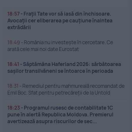
18:57
-
Frații Tate vor să iasă din închisoare.
Avocații cer eliberarea pe cauțiune înaintea
extrădării
18:49
-
România nu investește în cercetare. Ce
arată cele mai noi date Eurostat
18:41
-
Săptămâna Haferland 2026: sărbătoarea
sașilor transilvăneni se întoarce în perioada
18:31
-
Remediul pentru mahmureală recomandat de
Emil Boc. Sfat pentru petrecăreții de la Untold
18:23
-
Programul rusesc de contabilitate 1C
pune în alertă Republica Moldova. Premierul
avertizează asupra riscurilor de sec...