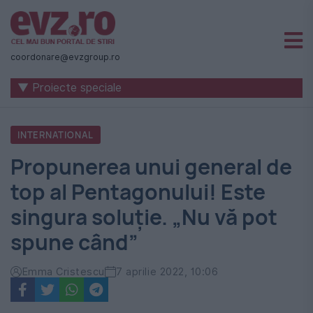
Știri
naționale
coordonare@evzgroup.ro
și
▼ Proiecte speciale
internaționale
|
INTERNATIONAL
România
Propunerea unui general de
-
top al Pentagonului! Este
Evenimentul
singura soluție. „Nu vă pot
Zilei
spune când”
Emma Cristescu
7 aprilie 2022, 10:06