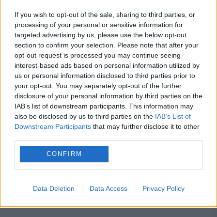
Recomandările noastre
If you wish to opt-out of the sale, sharing to third parties, or
processing of your personal or sensitive information for
targeted advertising by us, please use the below opt-out
section to confirm your selection. Please note that after your
opt-out request is processed you may continue seeing
interest-based ads based on personal information utilized by
us or personal information disclosed to third parties prior to
your opt-out. You may separately opt-out of the further
disclosure of your personal information by third parties on the
IAB’s list of downstream participants. This information may
also be disclosed by us to third parties on the
IAB’s List of
Downstream Participants
that may further disclose it to other
third parties.
INTERNATIONAL
CONFIRM
Acord trilateral pe Flancul Estic. Forțele
aeriene din România, Bulgaria și Spania își
Data Deletion
Data Access
Privacy Policy
unesc forțele sub comanda NATO