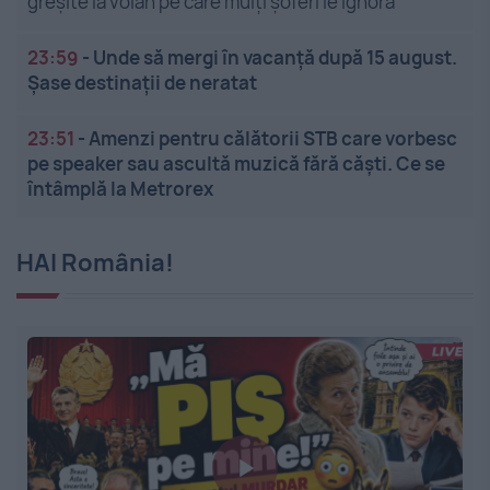
greșite la volan pe care mulți șoferi le ignoră
23:59
-
Unde să mergi în vacanță după 15 august.
Șase destinații de neratat
23:51
-
Amenzi pentru călătorii STB care vorbesc
pe speaker sau ascultă muzică fără căști. Ce se
întâmplă la Metrorex
HAI România!