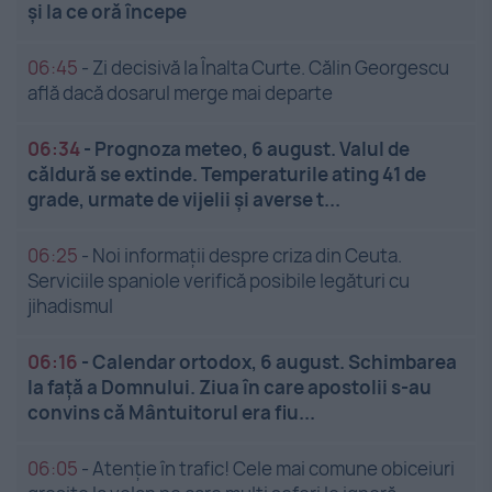
și la ce oră începe
06:45
-
Zi decisivă la Înalta Curte. Călin Georgescu
află dacă dosarul merge mai departe
06:34
-
Prognoza meteo, 6 august. Valul de
căldură se extinde. Temperaturile ating 41 de
grade, urmate de vijelii și averse t...
06:25
-
Noi informații despre criza din Ceuta.
Serviciile spaniole verifică posibile legături cu
jihadismul
06:16
-
Calendar ortodox, 6 august. Schimbarea
la față a Domnului. Ziua în care apostolii s-au
convins că Mântuitorul era fiu...
06:05
-
Atenție în trafic! Cele mai comune obiceiuri