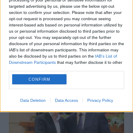
processing of your personal or sensitive information for
targeted advertising by us, please use the below opt-out
section to confirm your selection. Please note that after your
opt-out request is processed you may continue seeing
interest-based ads based on personal information utilized by
us or personal information disclosed to third parties prior to
your opt-out. You may separately opt-out of the further
disclosure of your personal information by third parties on the
POLITICA
IAB’s list of downstream participants. This information may
also be disclosed by us to third parties on the
IAB’s List of
Legea biodiversității a trecut de Comisia
Downstream Participants
that may further disclose it to other
Juridică și de Mediu. Tensiuni între AUR și
third parties.
USR din cauza termenilor din proiect
CONFIRM
Data Deletion
Data Access
Privacy Policy