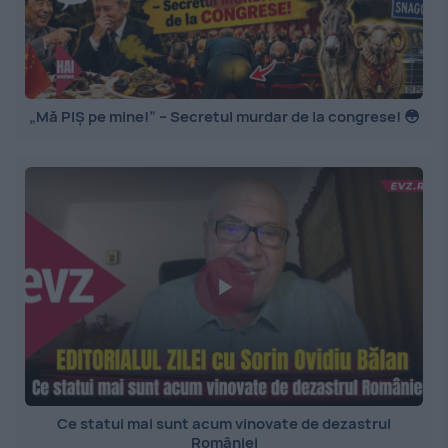
„Mă PIȘ pe mine!” – Secretul murdar de la congrese! 😳
Ce statui mai sunt acum vinovate de dezastrul
României