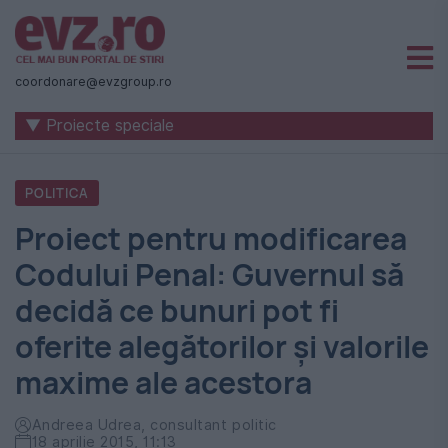
Știri
naționale
coordonare@evzgroup.ro
și
▼ Proiecte speciale
internaționale
|
POLITICA
România
Proiect pentru modificarea
-
Codului Penal: Guvernul să
Evenimentul
decidă ce bunuri pot fi
Zilei
oferite alegătorilor şi valorile
maxime ale acestora
Andreea Udrea, consultant politic
18 aprilie 2015, 11:13