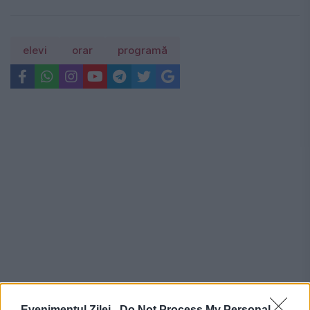
elevi
orar
programă
Evenimentul Zilei -
Do Not Process My Personal