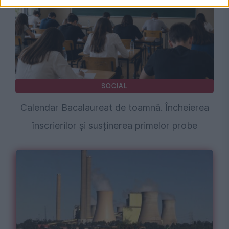
SOCIAL
Calendar Bacalaureat de toamnă. Încheierea
înscrierilor și susținerea primelor probe