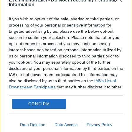
Information
Recomandările noastre
If you wish to opt-out of the sale, sharing to third parties, or
processing of your personal or sensitive information for
targeted advertising by us, please use the below opt-out
section to confirm your selection. Please note that after your
opt-out request is processed you may continue seeing
interest-based ads based on personal information utilized by
us or personal information disclosed to third parties prior to
your opt-out. You may separately opt-out of the further
disclosure of your personal information by third parties on the
IAB’s list of downstream participants. This information may
also be disclosed by us to third parties on the
IAB’s List of
SOCIAL
Downstream Participants
that may further disclose it to other
third parties.
Anul școlar 2026–2027. Toate datele pe care
CONFIRM
trebuie să le știe elevii și părinții
Data Deletion
Data Access
Privacy Policy