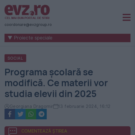
Știri
naționale
coordonare@evzgroup.ro
și
▼ Proiecte speciale
internaționale
|
SOCIAL
România
Programa școlară se
-
modifică. Ce materii vor
Evenimentul
studia elevii din 2025
Zilei
Georgiana Dragomir
13 februarie 2024, 16:12
COMENTEAZĂ ȘTIREA