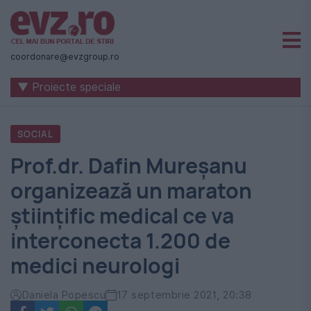
Știri
naționale
coordonare@evzgroup.ro
și
▼ Proiecte speciale
internaționale
|
SOCIAL
România
Prof.dr. Dafin Mureșanu
-
organizează un maraton
Evenimentul
științific medical ce va
Zilei
interconecta 1.200 de
medici neurologi
Daniela Popescu
17 septembrie 2021, 20:38