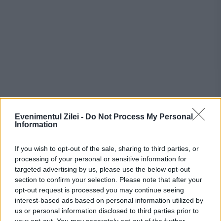
Evenimentul Zilei -
Do Not Process My Personal
Cele două manifestări științifice, realizate în
Information
ciuda pandemiei, reușesc să reunească un
If you wish to opt-out of the sale, sharing to third parties, or
număr record de participanți.
processing of your personal or sensitive information for
targeted advertising by us, please use the below opt-out
section to confirm your selection. Please note that after your
opt-out request is processed you may continue seeing
interest-based ads based on personal information utilized by
“Din punct de vedere organizatoric,
us or personal information disclosed to third parties prior to
din cauza condițiilor restrictive
your opt-out. You may separately opt-out of the further