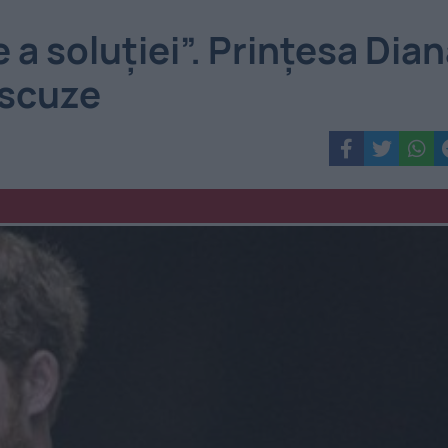
 a soluției”. Prințesa Dia
t scuze