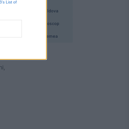
B’s List of
Moldova
Horoscop
Vremea
va
i,