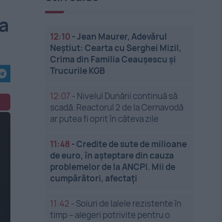
na
12:10
-
Jean Maurer, Adevărul
Neștiut: Cearta cu Serghei Mizil,
Crima din Familia Ceaușescu și
Trucurile KGB
12:07
-
Nivelul Dunării continuă să
scadă. Reactorul 2 de la Cernavodă
ar putea fi oprit în câteva zile
11:48
-
Credite de sute de milioane
de euro, în așteptare din cauza
problemelor de la ANCPI. Mii de
cumpărători, afectați
11:42
-
Soiuri de lalele rezistente în
timp – alegeri potrivite pentru o