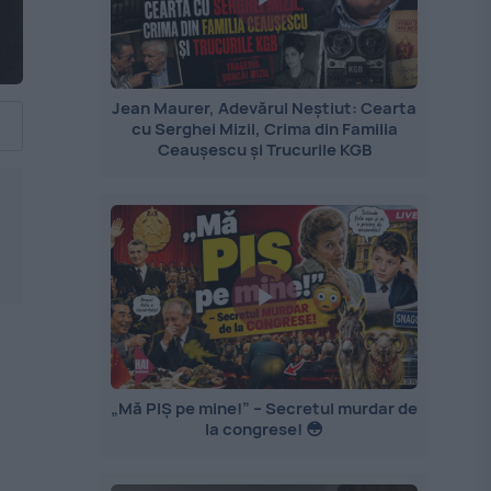
Jean Maurer, Adevărul Neștiut: Cearta
cu Serghei Mizil, Crima din Familia
Ceaușescu și Trucurile KGB
„Mă PIȘ pe mine!” – Secretul murdar de
la congrese! 😳