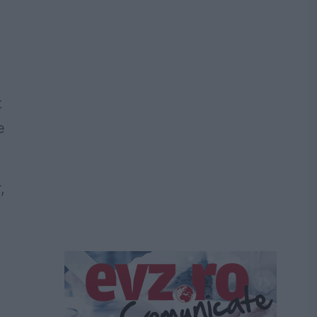
t
e
,