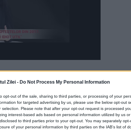
cadrul Premiilor Prințesa Diana 2020, când ar fi
l Zilei -
Do Not Process My Personal Information
to opt-out of the sale, sharing to third parties, or processing of your per
formation for targeted advertising by us, please use the below opt-out s
tă de 35 de ani, și-a concentrat mesajul către
r selection. Please note that after your opt-out request is processed y
asismul și nedreptatea. El a declarat că Diana a
eing interest-based ads based on personal information utilized by us or
disclosed to third parties prior to your opt-out. You may separately opt-
 viață.
losure of your personal information by third parties on the IAB’s list of