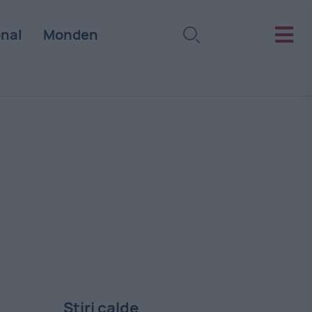
onal
Monden
Stiri calde