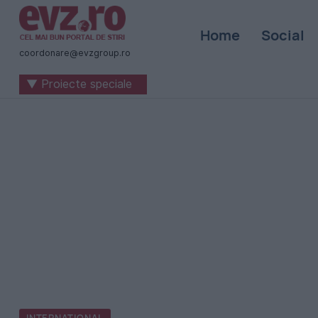
Știri
Home
Social
naționale
coordonare@evzgroup.ro
și
▼ Proiecte speciale
internaționale
|
România
-
Evenimentul
Zilei