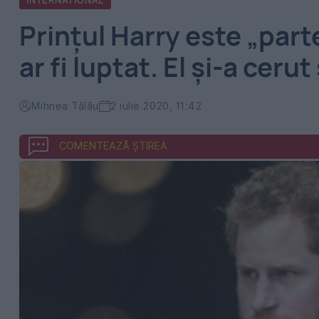
INTERNATIONAL
Prințul Harry este „parte
ar fi luptat. El și-a ceru
Mihnea Tălău
2 iulie 2020, 11:42
COMENTEAZĂ ȘTIREA