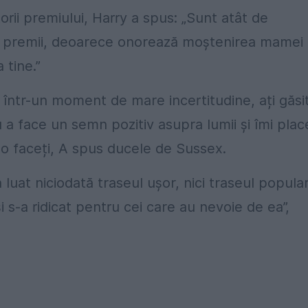
rii premiului, Harry a spus: „Sunt atât de
te premii, deoarece onorează moștenirea mamei
 tine.”
și într-un moment de mare incertitudine, ați găsi
ru a face un semn pozitiv asupra lumii și îmi plac
 o faceți, A spus ducele de Sussex.
 luat niciodată traseul ușor, nici traseul popular
i s-a ridicat pentru cei care au nevoie de ea”,