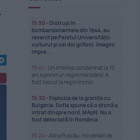
r
15:50
-
Distruși în
bombardamentele din 1944, au
revenit pe Palatul Universității:
vulturul și cei doi grifoni. Imagini
impre...
15:41
-
Un interlop condamnat la 10
ani a primit un regim mai blând. A
fost trecut la regim închis
15:32
-
Explozia de la granița cu
Bulgaria. Sofia spune că o dronă a
intrat dinspre nord. MApN: Nu a
fost detectată în România
15:24
-
Alina Pușcău, noi detalii de