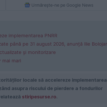
Urmărește-ne pe Google News
elereze implementarea PNRR
izate până pe 31 august 2026, anunță Ilie Boloja
ctualizate și monitorizare
v mai mari
autorităților locale să accelereze implementarea
izând asupra riscului de pierdere a fondurilor
 relatează
stiripesurse.ro
.