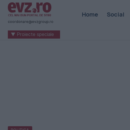
Știri
Home
Social
naționale
coordonare@evzgroup.ro
și
▼ Proiecte speciale
internaționale
|
România
-
Evenimentul
Zilei