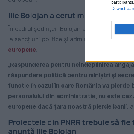
participants
Downstream 
Ilie Bolojan a cerut miniștrilor s
În cadrul ședinței, Bolojan a transmis că înt
la sancțiuni politice și administrative, inclus
europene
.
„
Răspunderea pentru neîndeplinirea angajam
răspundere politică pentru miniștri și secret
funcție în cazul în care România va pierde b
personalului din administrație, nu este ca
europene dacă țara noastră pierde bani
”, 
Proiectele din PNRR trebuie să fie
anunță Ilie Bolojan