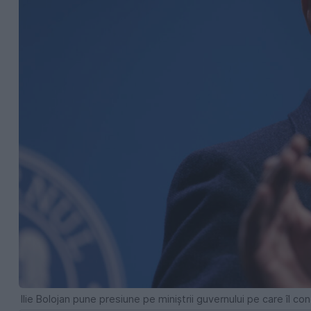
Ilie Bolojan pune presiune pe miniștrii guvernului pe care îl