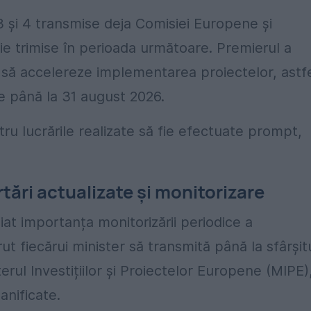
3 și 4 transmise deja Comisiei Europene și
fie trimise în perioada următoare. Premierul a
și să accelereze implementarea proiectelor, astf
e până la 31 august 2026.
ru lucrările realizate să fie efectuate prompt,
tări actualizate și monitorizare
iniat importanța monitorizării periodice a
erut fiecărui minister să transmită până la sfârșit
erul Investițiilor și Proiectelor Europene (MIPE)
lanificate.