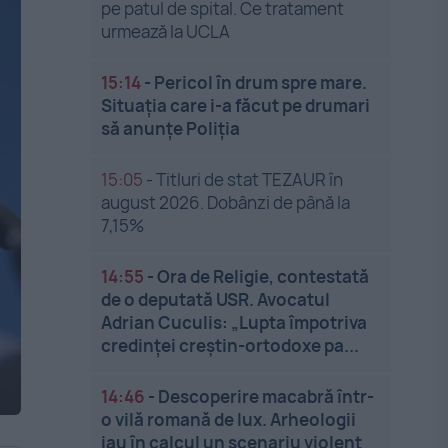
pe patul de spital. Ce tratament
urmează la UCLA
15:14
-
Pericol în drum spre mare.
Situația care i-a făcut pe drumari
să anunțe Poliția
15:05
-
Titluri de stat TEZAUR în
august 2026. Dobânzi de până la
7,15%
14:55
-
Ora de Religie, contestată
de o deputată USR. Avocatul
Adrian Cuculis: „Lupta împotriva
credinței creștin-ortodoxe pa...
14:46
-
Descoperire macabră într-
o vilă romană de lux. Arheologii
iau în calcul un scenariu violent