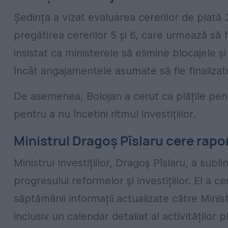
Ședința a vizat evaluarea cererilor de plată 
pregătirea cererilor 5 și 6, care urmează să 
insistat ca ministerele să elimine blocajele 
încât angajamentele asumate să fie finalizat
De asemenea, Bolojan a cerut ca plățile pent
pentru a nu încetini ritmul investițiilor.
Ministrul Dragoș Pîslaru cere rapor
Ministrul Investițiilor, Dragoș Pîslaru, a subl
progresului reformelor și investițiilor. El a c
săptămânii informații actualizate către Minist
inclusiv un calendar detaliat al activităților p