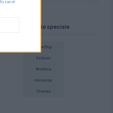
B’s List of
uce
Proiecte speciale
SmartDigi
Exclusiv
Moldova
Horoscop
Vremea