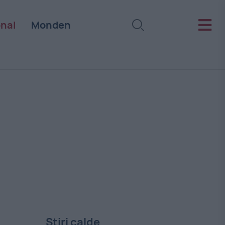
onal
Monden
Stiri calde