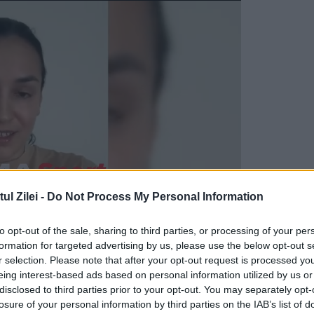
l Zilei -
Do Not Process My Personal Information
to opt-out of the sale, sharing to third parties, or processing of your per
formation for targeted advertising by us, please use the below opt-out s
r selection. Please note that after your opt-out request is processed y
niune a Comitetului Interministerial de Coordona
eing interest-based ads based on personal information utilized by us or
 al investițiilor asumate de România prin planul
disclosed to third parties prior to your opt-out. You may separately opt-
losure of your personal information by third parties on the IAB’s list of