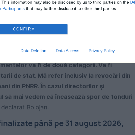
. This information may also be disclosed by us to third parties on the
IA
Participants
that may further disclose it to other third parties.
ă accelereze implementarea PNRR
ârzierile în implementarea proiectelor pot cond
CONFIRM
iv revocări din funcție, dacă țara pierde
fonduri
Data Deletion
Data Access
Privacy Policy
entelor va fi de două categorii. Va fi
arii de stat. Mă refer inclusiv la revocări din
ani din PNRR. În cazul directorilor și
zul să mai vedem că încasează spor de fonduri
a declarat Bolojan.
 finalizate până pe 31 august 2026,