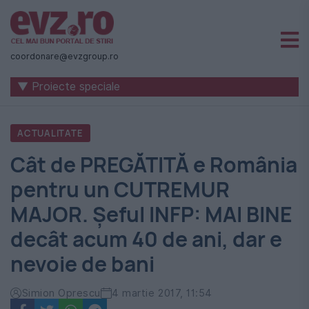
Știri
naționale
coordonare@evzgroup.ro
și
▼ Proiecte speciale
internaționale
|
ACTUALITATE
România
Cât de PREGĂTITĂ e România
-
pentru un CUTREMUR
Evenimentul
MAJOR. Șeful INFP: MAI BINE
Zilei
decât acum 40 de ani, dar e
nevoie de bani
Simion Oprescu
4 martie 2017, 11:54