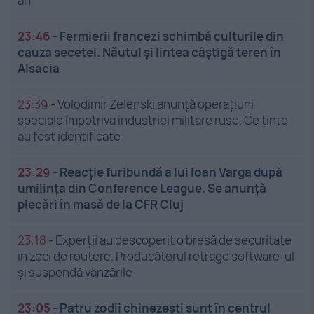
an
23:46
-
Fermierii francezi schimbă culturile din
cauza secetei. Năutul și lintea câștigă teren în
Alsacia
23:39
-
Volodimir Zelenski anunță operațiuni
speciale împotriva industriei militare ruse. Ce ținte
au fost identificate
23:29
-
Reacție furibundă a lui Ioan Varga după
umilința din Conference League. Se anunță
plecări în masă de la CFR Cluj
23:18
-
Experții au descoperit o breșă de securitate
în zeci de routere. Producătorul retrage software-ul
și suspendă vânzările
23:05
-
Patru zodii chinezești sunt în centrul