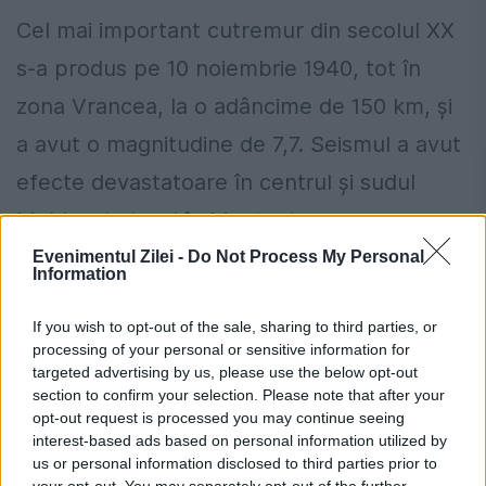
Cel mai important cutremur din secolul XX
s-a produs pe 10 noiembrie 1940, tot în
zona Vrancea, la o adâncime de 150 km, şi
a avut o magnitudine de 7,7. Seismul a avut
efecte devastatoare în centrul şi sudul
Moldovei, dar şi în Muntenia.
Evenimentul Zilei -
Do Not Process My Personal
Cel mai distructiv cutremur de pe teritoriul
Information
României a fost însă cel din 4 martie 1977,
If you wish to opt-out of the sale, sharing to third parties, or
în urma căruia 1578 de persoane şi-au
processing of your personal or sensitive information for
targeted advertising by us, please use the below opt-out
pierdut viaţa în România (din care 90% în
section to confirm your selection. Please note that after your
opt-out request is processed you may continue seeing
Bucureşti) şi 11.321 persoane au fost rănite,
interest-based ads based on personal information utilized by
în principal datorită prăbuşirii clădirilor.
us or personal information disclosed to third parties prior to
your opt-out. You may separately opt-out of the further