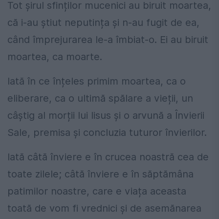
Tot șirul sfinților mucenici au biruit moartea,
că i-au știut neputința și n-au fugit de ea,
când împrejurarea le-a îmbiat-o. Ei au biruit
moartea, ca moarte.
Iată în ce înțeles primim moartea, ca o
eliberare, ca o ultimă spălare a vieții, un
câștig al morții lui Iisus și o arvună a Învierii
Sale, premisa și concluzia tuturor învierilor.
Iată câtă înviere e în crucea noastră cea de
toate zilele; câtă înviere e în săptămâna
patimilor noastre, care e viața aceasta
toată de vom fi vrednici și de asemănarea