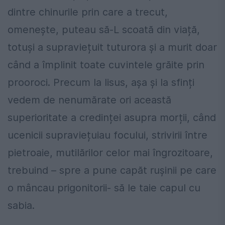
dintre chinurile prin care a trecut,
omenește, puteau să-L scoată din viață,
totuși a supraviețuit tuturora și a murit doar
când a împlinit toate cuvintele grăite prin
prooroci. Precum la Iisus, așa și la sfinți
vedem de nenumărate ori această
superioritate a credinței asupra morții, când
ucenicii supraviețuiau focului, strivirii între
pietroaie, mutilărilor celor mai îngrozitoare,
trebuind – spre a pune capăt rușinii pe care
o mâncau prigonitorii- să le taie capul cu
sabia.