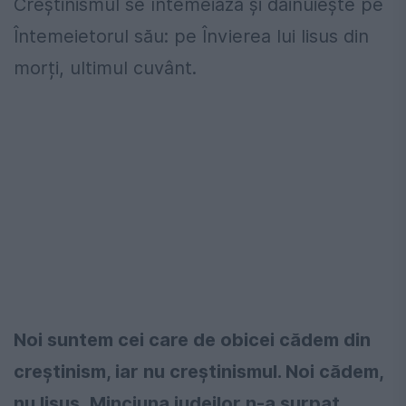
Creștinismul se întemeiază și dăinuiește pe
Întemeietorul său: pe Învierea lui Iisus din
morți, ultimul cuvânt.
Noi suntem cei care de obicei cădem din
creștinism, iar nu creștinismul. Noi cădem,
nu Iisus.
Minciuna iudeilor n-a surpat