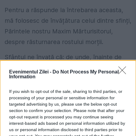
Pentru a răspunde la întrebarea aceasta,
mă folosesc de învățătura celui dintre sfinți,
Părintele nostru Maxim Mărturisitorul,
despre răsturnarea rostului morții.
Sfântul ne învață că: de unde, înainte de
răstignirea lui Iisus, moartea era o
Evenimentul Zilei -
Do Not Process My Personal
Information
pedeapsă dată firii, după pogorârea lui Iisus
în împărăția morții și stricarea ei, Iisus i-a
If you wish to opt-out of the sale, sharing to third parties, or
processing of your personal or sensitive information for
răpit pe toți morții, care erau drepții
targeted advertising by us, please use the below opt-out
Vechiului Testament, și a întors moartea
section to confirm your selection. Please note that after your
opt-out request is processed you may continue seeing
asupra ei înșiși, asupra păcatului și, mai
interest-based ads based on personal information utilized by
us or personal information disclosed to third parties prior to
mult, asupra firii omului.
your opt-out. You may separately opt-out of the further