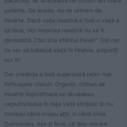
păcatului. Iar la aceasta ne învoim din toate
puterile. De aceea, nu ne temem de
moarte. Dacă viața noastră a fost o viață a
lui Iisus, nici moartea noastră nu va fi
deosebită. Căci zice sfântul Pavel:” Toți cei
ce vor să trăiască viața în Hristos, prigoniți
vor fi.”
Dar credința a fost superioară celor mai
înfricoșate chinuri. Organic, chinuri de
moarte îngrozitoare se dovedeau
neputincioase în fața vieții sfinților. Ei nu
mureau când vroiau alții, ci când vroia
Dumnezeu. Așa și Iisus: că deși oricare