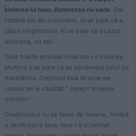
Învierea lui Iisus. Dumnezeu nu cade
. Dar
căzând noi din creștinism, ni se pare că a
căzut creștinismul, ni se pare că a căzut
altcineva, nu noi.
Sunt foarte strânse: moartea cu învierea.
Multora li se pare că se isprăvește totul cu
mormântul. Creștinul însă își scrie pe
crucea de la căpătâi: ” Aștept învierea
morților.”
Credinciosul nu se teme de moarte, fiindcă
a desființat-o Iisus. Iisus i-a schimbat
sensul, întorcându-i astfel rostul. Acum,