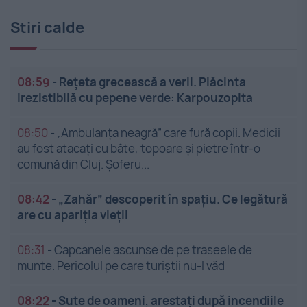
Stiri calde
08:59
-
Rețeta grecească a verii. Plăcinta
irezistibilă cu pepene verde: Karpouzopita
08:50
-
„Ambulanța neagră” care fură copii. Medicii
au fost atacați cu bâte, topoare și pietre într-o
comună din Cluj. Șoferu...
08:42
-
„Zahăr” descoperit în spațiu. Ce legătură
are cu apariția vieții
08:31
-
Capcanele ascunse de pe traseele de
munte. Pericolul pe care turiștii nu-l văd
08:22
-
Sute de oameni, arestați după incendiile