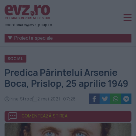
Știri
naționale
coordonare@evzgroup.ro
și
▼ Proiecte speciale
internaționale
|
SOCIAL
România
Predica Părintelui Arsenie
-
Boca, Prislop, 25 aprilie 1949
Evenimentul
Zilei
Irina Stroe
2 mai 2021, 07:26
COMENTEAZĂ ȘTIREA