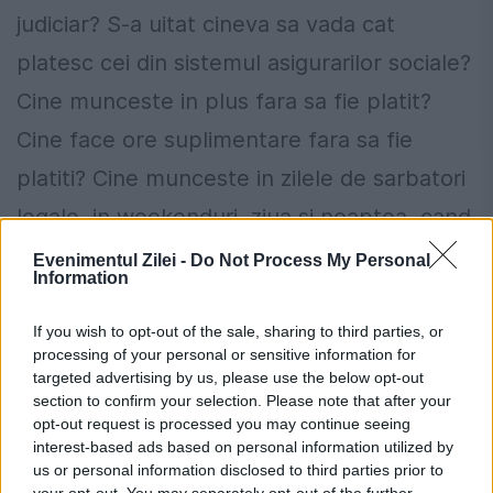
judiciar? S-a uitat cineva sa vada cat
platesc cei din sistemul asigurarilor sociale?
Cine munceste in plus fara sa fie platit?
Cine face ore suplimentare fara sa fie
platiti? Cine munceste in zilele de sarbatori
legale, in weekenduri, ziua si noaptea, cand
guvernantii, parlamentarii dorm, exceptand
Evenimentul Zilei -
Do Not Process My Personal
Information
sedintele guvernarilor la ceas de noapte
sau oarece petreceri, si toti ceilalti care zic
If you wish to opt-out of the sale, sharing to third parties, or
processing of your personal or sensitive information for
ca-i platesc pe magistrati din banii lor?
targeted advertising by us, please use the below opt-out
section to confirm your selection. Please note that after your
Stiti raspunsul, pentru ca scrie in legile pe
opt-out request is processed you may continue seeing
interest-based ads based on personal information utilized by
care le faceti, pe care guvernul trebuie sa
us or personal information disclosed to third parties prior to
your opt-out. You may separately opt-out of the further