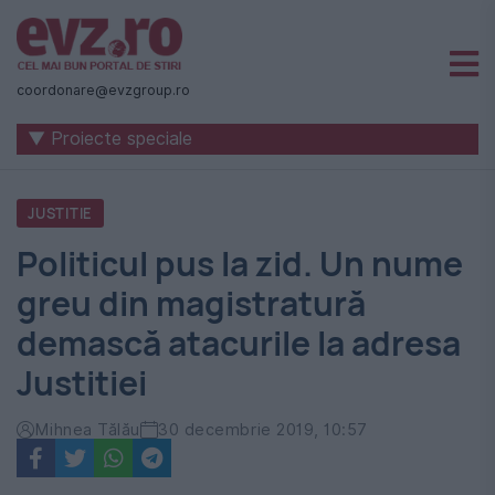
Știri
naționale
coordonare@evzgroup.ro
și
▼ Proiecte speciale
internaționale
|
JUSTITIE
România
Politicul pus la zid. Un nume
-
greu din magistratură
Evenimentul
demască atacurile la adresa
Zilei
Justitiei
Mihnea Tălău
30 decembrie 2019, 10:57