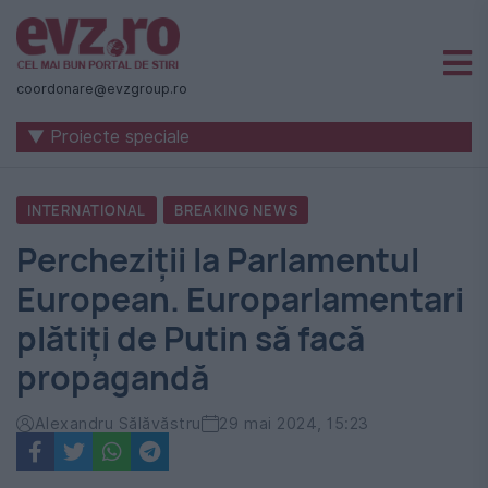
Știri
naționale
coordonare@evzgroup.ro
și
▼ Proiecte speciale
internaționale
|
INTERNATIONAL
BREAKING NEWS
România
Percheziții la Parlamentul
-
European. Europarlamentari
Evenimentul
plătiți de Putin să facă
Zilei
propagandă
Alexandru Sălăvăstru
29 mai 2024, 15:23