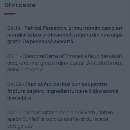
Stiri calde
09:19
-
Petrică Paraschiv, primul român campion
mondial la box profesionist, a ajuns din nou după
gratii. Ce pedeapsă execută
09:11
-
Creatorul Game of Thrones a făcut dezvăluiri
despre cel mai greu an din viața sa: „A îmbătrâni nu e
deloc distractiv”
09:04
-
Cum să faci cel mai bun sos pentru
friptura de porc. Ingredientul care îi dă o aromă
deosebită
08:56
-
Nu a ascultat nimeni din Guvern „Cotele
apelor Dunării” la radio ca să afle că râul scade
vertiginos?