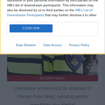
disclosure of your personal information by third parties on the
Înmormântare secretă la Moscova: Un general
IAB’s list of downstream participants. This information may
also be disclosed by us to third parties on the
IAB’s List of
rus, presupusă victimă în tentativa de asasinat
Downstream Participants
that may further disclose it to other
asupra lui Aleksandr Ceiko
third parties.
CONFIRM
Data Deletion
Data Access
Privacy Policy
INTERNATIONAL
Operațiune antiteroristă de amploare în
Olanda. Patru tineri, cercetați pentru
pregătirea unui atentat