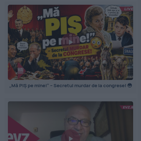
„Mă PIȘ pe mine!” – Secretul murdar de la congrese! 😳