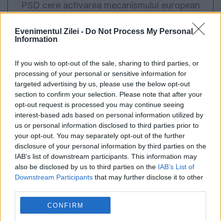
PSD cere activarea mecanismului european
de urgență pentru energie și susține
Evenimentul Zilei -
Do Not Process My Personal
menținerea centralelor pe cărbune. Critici la
Information
adresa lui Bolojan
If you wish to opt-out of the sale, sharing to third parties, or
processing of your personal or sensitive information for
targeted advertising by us, please use the below opt-out
section to confirm your selection. Please note that after your
opt-out request is processed you may continue seeing
interest-based ads based on personal information utilized by
us or personal information disclosed to third parties prior to
your opt-out. You may separately opt-out of the further
disclosure of your personal information by third parties on the
IAB’s list of downstream participants. This information may
also be disclosed by us to third parties on the
IAB’s List of
Downstream Participants
that may further disclose it to other
POLITICA
third parties.
Bolojan anunță măsuri de economisire în
CONFIRM
ministere. Aerul condiționat și iluminatul,