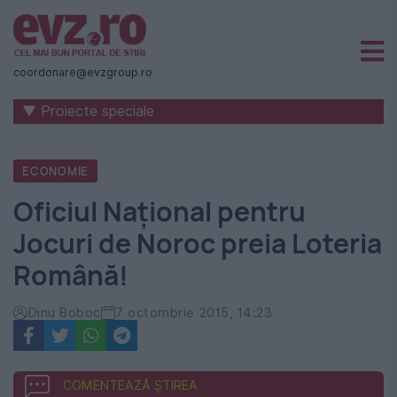
Știri
naționale
coordonare@evzgroup.ro
și
▼ Proiecte speciale
internaționale
|
ECONOMIE
România
Oficiul Naţional pentru
-
Jocuri de Noroc preia Loteria
Evenimentul
Română!
Zilei
Dinu Boboc
7 octombrie 2015, 14:23
COMENTEAZĂ ȘTIREA