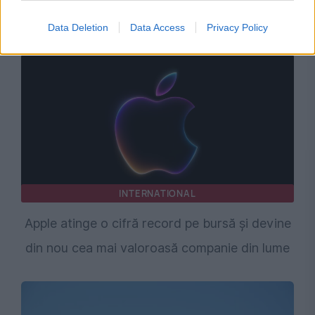
limitate
Data Deletion
Data Access
Privacy Policy
INTERNATIONAL
Apple atinge o cifră record pe bursă și devine
din nou cea mai valoroasă companie din lume