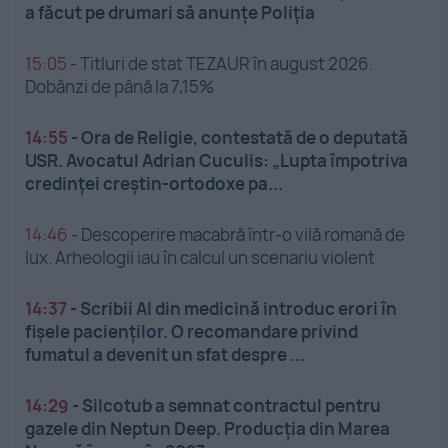
a făcut pe drumari să anunțe Poliția
15:05
-
Titluri de stat TEZAUR în august 2026.
Dobânzi de până la 7,15%
14:55
-
Ora de Religie, contestată de o deputată
USR. Avocatul Adrian Cuculis: „Lupta împotriva
credinței creștin-ortodoxe pa...
14:46
-
Descoperire macabră într-o vilă romană de
lux. Arheologii iau în calcul un scenariu violent
14:37
-
Scribii AI din medicină introduc erori în
fișele pacienților. O recomandare privind
fumatul a devenit un sfat despre ...
14:29
-
Silcotub a semnat contractul pentru
gazele din Neptun Deep. Producția din Marea