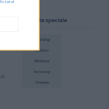
B’s List of
i
Proiecte speciale
a
SmartDigi
ijă
Exclusiv
Moldova
Horoscop
rat
Vremea