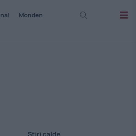
onal
Monden
Stiri calde