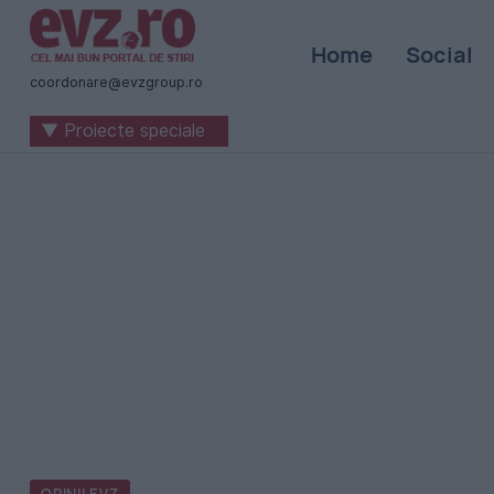
Știri
Home
Social
naționale
coordonare@evzgroup.ro
și
▼ Proiecte speciale
internaționale
|
România
-
Evenimentul
Zilei