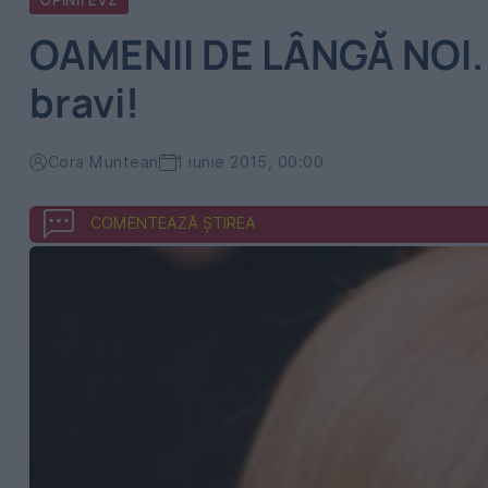
OPINII EVZ
OAMENII DE LÂNGĂ NOI. A
bravi!
Cora Muntean
1 iunie 2015, 00:00
COMENTEAZĂ ȘTIREA