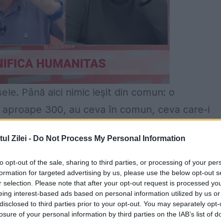
le. Până aici nimic ieșit din comun: o
i, aproape 300, au ceva în comun, ceva care-i
zabilități intelectuale, majoritatea cu sindrom
l Zilei -
Do Not Process My Personal Information
u au suportat zgomotul făcut de orchestră. Cu
neputincioși, iar părintele care-i însoțea i-a
to opt-out of the sale, sharing to third parties, or processing of your per
formation for targeted advertising by us, please use the below opt-out s
preună cu ei. Au intrat apoi în sală defilând în
r selection. Please note that after your opt-out request is processed y
eing interest-based ads based on personal information utilized by us or
 bucurie și atâta solidaritate; se ajutau unii pe
disclosed to third parties prior to your opt-out. You may separately opt-
tatorilor, salutau cu entuziasm. Și zâmbeau
losure of your personal information by third parties on the IAB’s list of