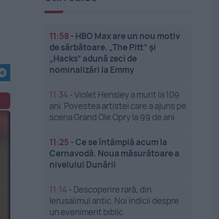
11:58
-
HBO Max are un nou motiv
de sărbătoare. „The Pitt” și
„Hacks” adună zeci de
nominalizări la Emmy
11:34
-
Violet Hensley a murit la 109
ani. Povestea artistei care a ajuns pe
scena Grand Ole Opry la 99 de ani
11:25
-
Ce se întâmplă acum la
Cernavodă. Noua măsurătoare a
nivelului Dunării
11:14
-
Descoperire rară, din
Ierusalimul antic. Noi indicii despre
un eveniment biblic