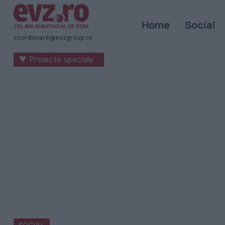
Știri
Home
Social
naționale
coordonare@evzgroup.ro
și
▼ Proiecte speciale
internaționale
|
România
-
Evenimentul
Zilei