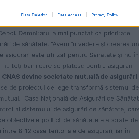
uraţilor asupra modului de cheltuire a banilor,
e un asigurator public şi unul privat, posibilita
Data Deletion
Data Access
Privacy Policy
guratori, care să conducă la creşterea calităţii
l Cepoi. Demnitarul a mai punctat ca prioritate
gurări de sănătate. "Avem în vedere şi crearea un
 asigurări este utilizat pentru Sănătate şi nu în
 nu toţi banii care se plătesc pentru asigurări
.
CNAS devine societate mutuală de asigurări
puse de proiectul de lege transformă sistemul de
p mutual. "Casa Naţională de Asigurări de Sănăta
trol al sistemului de asigurări de sănătate, car
ge obiectivele politicii de sănătate elaborate de
 între 8-12 case teritoriale de asigurări, iar în