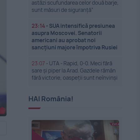
astăzi scufundarea celor două barje,
sunt măsuri de siguranţă”
23:14
-
SUA intensifică presiunea
asupra Moscovei. Senatorii
americani au aprobat noi
sancțiuni majore împotriva Rusiei
23:07
-
UTA - Rapid, 0-0. Meci fără
sare și piper la Arad. Gazdele rămân
fără victorie, oaspeții sunt neînvinși
HAI România!