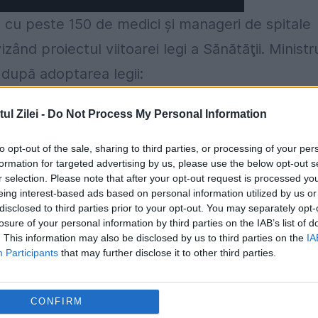
ire cu peste 150 de medici şi manageri de spitale
izând proiectul viitoarei legi a Sănătăţii. Ministr
 după adoptarea legii:
a fi redus la circa 8 -12
l Zilei -
Do Not Process My Personal Information
ntinuare asigurată gratuit de către stat,
to opt-out of the sale, sharing to third parties, or processing of your per
gurat
formation for targeted advertising by us, please use the below opt-out s
r selection. Please note that after your opt-out request is processed y
 de bază şi pachete opţionale
eing interest-based ads based on personal information utilized by us or
disclosed to third parties prior to your opt-out. You may separately opt-
ază să conţină serviciile necesare pacienţilor
losure of your personal information by third parties on the IAB’s list of
. This information may also be disclosed by us to third parties on the
IA
i din fondul de contribuţii se va face în funcţie
Participants
that may further disclose it to other third parties.
ii unei case. Astfel, cei care au familii cu mai
e altă parte, sistemul de asigurări de sănătate v
CONFIRM