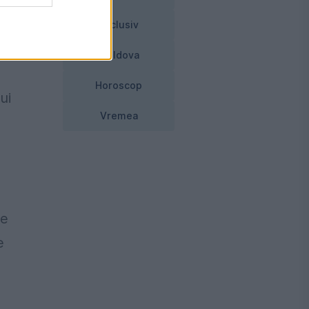
tea
Exclusiv
Moldova
Horoscop
ui
Vremea
te
e