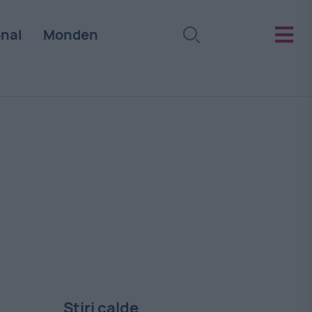
onal
Monden
Stiri calde