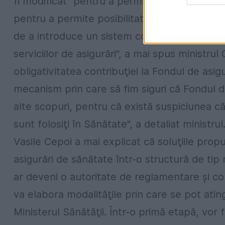
fi modificat "pentru a permite controlul asig
pentru a permite posibilitatea de a alege într
de a introduce un sistem competitiv între asi
serviciilor de asigurări", a mai spus ministru
obligativitatea contribuţiei la Fondul de asi
mecanism prin care să fim siguri că Fondul de
alte scopuri, pentru că există suspiciunea că
sunt folosiţi în Sănătate", a detaliat ministrul
Vasile Cepoi a mai explicat că soluţiile pro
asigurări de sănătate într-o structură de ti
ar deveni o autoritate de reglamentare şi con
va elabora modalităţile prin care se pot atin
Ministerul Sănătăţii. Într-o primă etapă, vor fi