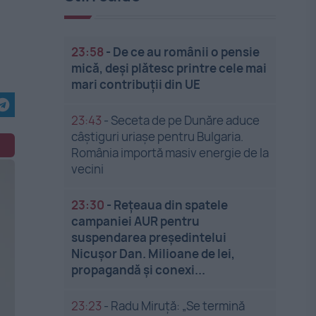
23:58
-
De ce au românii o pensie
mică, deși plătesc printre cele mai
mari contribuții din UE
23:43
-
Seceta de pe Dunăre aduce
câștiguri uriașe pentru Bulgaria.
România importă masiv energie de la
vecini
23:30
-
Rețeaua din spatele
campaniei AUR pentru
suspendarea președintelui
Nicușor Dan. Milioane de lei,
propagandă și conexi...
23:23
-
Radu Miruță: „Se termină