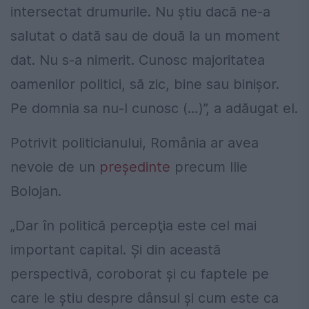
intersectat drumurile. Nu ştiu dacă ne-a
salutat o dată sau de două la un moment
dat. Nu s-a nimerit. Cunosc majoritatea
oamenilor politici, să zic, bine sau binişor.
Pe domnia sa nu-l cunosc (…)”, a adăugat el.
Potrivit politicianului, România ar avea
nevoie de un
președinte
precum Ilie
Bolojan.
„Dar în politică percepţia este cel mai
important capital. Şi din această
perspectivă, coroborat şi cu faptele pe
care le ştiu despre dânsul şi cum este ca