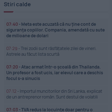
Stiri calde
07:40
-
Meta este acuzată că nu ține cont de
siguranța copiilor. Compania, amendată cu sute
de milioane de dolari
07:29
-
Trei zodii sunt răsfățatele zilei de vineri.
Astrele au făcut lista scurtă
07:20
-
Atac armat într-o școală din Thailanda.
Un profesor a fost ucis, iar elevul care a deschis
focul s-a sinucis
07:12
-
Importul muncitorilor din Sri Lanka, explicat
de un antreprenor român. Sunt destul de volatili
07:03
-
TVA redus la locuințe doar pentru o