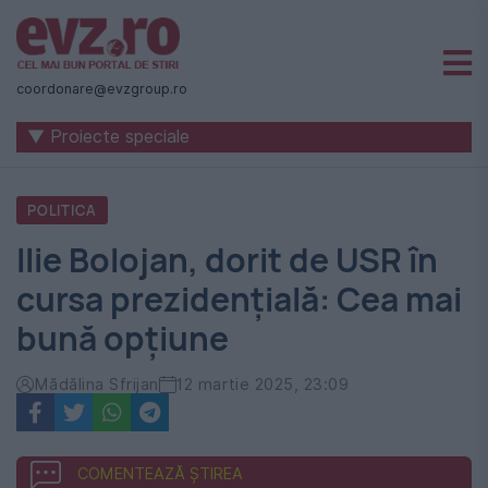
Știri
naționale
coordonare@evzgroup.ro
și
▼ Proiecte speciale
internaționale
|
POLITICA
România
Ilie Bolojan, dorit de USR în
-
cursa prezidențială: Cea mai
Evenimentul
bună opțiune
Zilei
Mădălina Sfrijan
12 martie 2025, 23:09
COMENTEAZĂ ȘTIREA