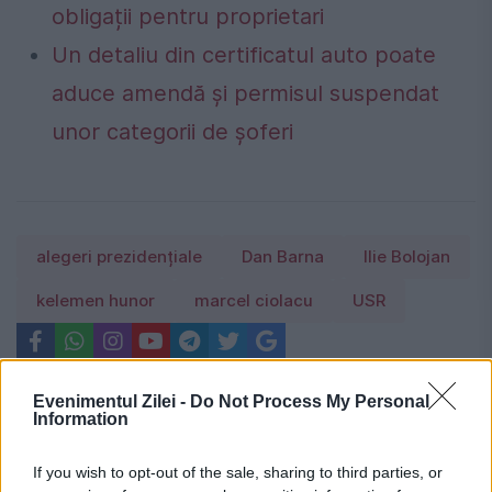
obligații pentru proprietari
Un detaliu din certificatul auto poate
aduce amendă și permisul suspendat
unor categorii de șoferi
alegeri prezidențiale
Dan Barna
Ilie Bolojan
kelemen hunor
marcel ciolacu
USR
Evenimentul Zilei -
Do Not Process My Personal
Information
If you wish to opt-out of the sale, sharing to third parties, or