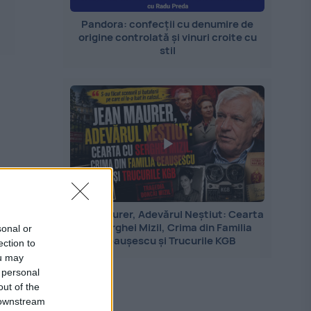
Pandora: confecții cu denumire de
origine controlată și vinuri croite cu
stil
Jean Maurer, Adevărul Neștiut: Cearta
cu Serghei Mizil, Crima din Familia
sonal or
Ceaușescu și Trucurile KGB
ection to
ou may
 personal
out of the
 downstream