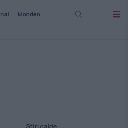
onal
Monden
Stiri calde