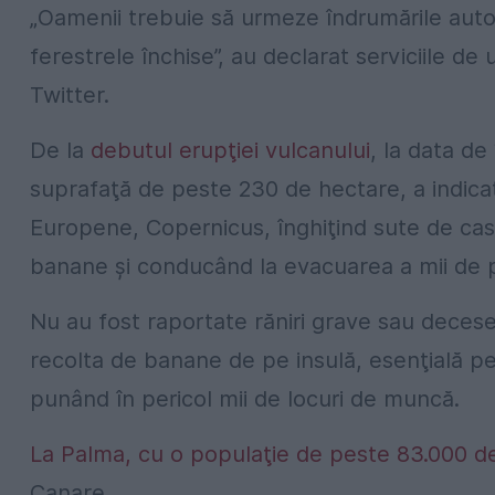
„Oamenii trebuie să urmeze îndrumările autorit
ferestrele închise”, au declarat serviciile de
Twitter.
De la
debutul erupţiei vulcanului
, la data de
suprafaţă de peste 230 de hectare, a indicat 
Europene, Copernicus, înghiţind sute de case, 
banane şi conducând la evacuarea a mii de 
Nu au fost raportate răniri grave sau decese 
recolta de banane de pe insulă, esenţială pe
punând în pericol mii de locuri de muncă.
La Palma, cu o populaţie de peste 83.000 de 
Canare.