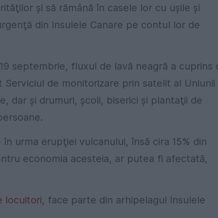
ăţilor şi să rămână în casele lor cu uşile şi
 urgenţă din Insulele Canare pe contul lor de
 19 septembrie, fluxul de lavă neagră a cuprins 
Serviciul de monitorizare prin satelit al Uniunii
dar şi drumuri, şcoli, biserici şi plantaţii de
persoane.
în urma erupţiei vulcanului, însă cira 15% din
ntru economia acesteia, ar putea fi afectată,
locuitori
, face parte din arhipelagul Insulele