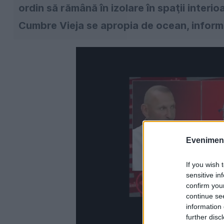
ordin să rămână în izolare în spaţii inter
Cumbre Vieja se apropia de ocean, infor
Evenimentu
If you wish 
sensitive in
confirm you
continue se
information 
further disc