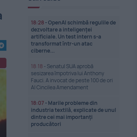
a
18:28
-
OpenAI schimbă regulile de
dezvoltare a inteligenței
artificiale. Un test intern s-a
transformat într-un atac
ciberne...
18:18
-
Senatul SUA aprobă
sesizarea împotriva lui Anthony
Fauci. A invocat de peste 100 de ori
Al Cincilea Amendament
18:07
-
Marile probleme din
industria textilă, explicate de unul
dintre cei mai importanți
producători