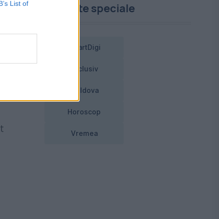
B’s List of
Proiecte speciale
SmartDigi
Exclusiv
Moldova
Horoscop
t
Vremea