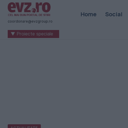
Știri
Home
Social
naționale
coordonare@evzgroup.ro
și
▼ Proiecte speciale
internaționale
|
România
-
Evenimentul
Zilei