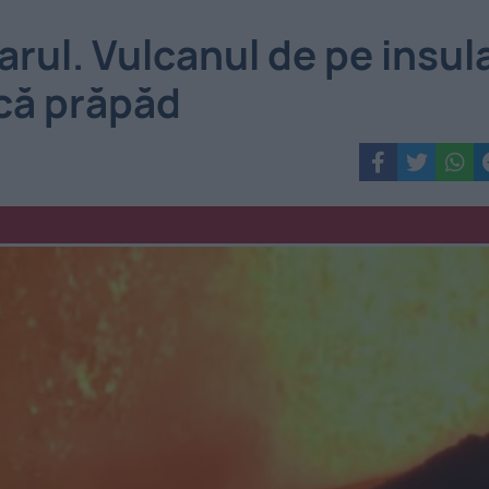
rul. Vulcanul de pe insul
acă prăpăd