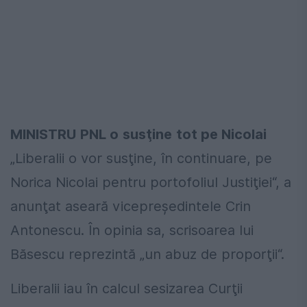
MINISTRU
PNL o
susţine
tot pe Nicolai
„Liberalii o vor susţine,
în continuare, pe
Norica
Nicolai pentru portofoliul
Justiţiei“, a
anunţat
aseară vicepreşedintele
Crin
Antonescu. În opinia
sa, scrisoarea lui
Băsescu reprezintă
„un abuz de propor
ţii“.
Liberalii iau în
calcul sesizarea
Curţii