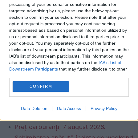
processing of your personal or sensitive information for
targeted advertising by us, please use the below opt-out
section to confirm your selection. Please note that after your
opt-out request is processed you may continue seeing
interest-based ads based on personal information utilized by
us or personal information disclosed to third parties prior to
your opt-out. You may separately opt-out of the further
disclosure of your personal information by third parties on the
IAB’s list of downstream participants. This information may
also be disclosed by us to third parties on the
IAB’s List of
Downstream Participants
that may further disclose it to other
third parties.
CONFIRM
Caniculă într-o parte a țării, vijelii în alta.
Harta fenomenelor meteo anunțate de
Data Deletion
Data Access
Privacy Policy
meteorologi
Preț carburanți, 7 august 2026.
Schimbarea apărută înainte de weekend