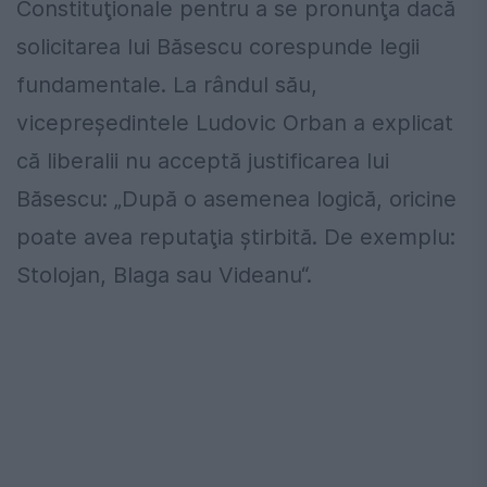
Constitu
ţionale pentru a
se pronunţa dacă
solicitarea lui
Băsescu corespunde
legii
fundamentale.
La rândul său,
vicepreş
edintele Ludovic Orban
a explicat
că liberalii nu acceptă
justificarea lui
Băsescu: „După o
asemenea logică, oricine
poate avea
reputaţia ştirbită. De exemplu:
Stolojan,
Blaga sau Videanu“.