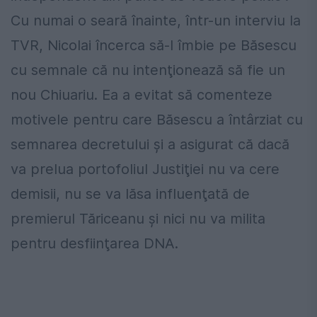
Cu numai o seară înainte, într-un
interviu la
TVR, Nicolai încerca să-l
îmbie pe Băsescu
cu semnale că nu
intenţionează să fie un
nou Chiuariu. Ea
a evitat să comenteze
motivele pentru
care Băsescu a întârziat cu
semnarea
decretului şi a asigurat că dacă
va prelua
portofoliul Justiţiei nu va cere
demisii,
nu se va lăsa influenţată de
premierul
Tăriceanu şi nici nu va milita
pentru
desfiinţarea DNA.