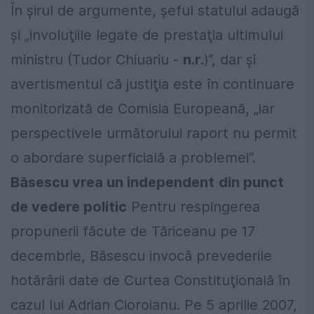
În şirul de argumente, şeful statului
adaugă
şi „involuţiile legate de prestaţia
ultimului
ministru (Tudor Chiuariu -
n.r.
)“, dar şi
avertismentul că justiţia este
în continuare
monitorizată de Comisia
Europeană, „iar
perspectivele urmă
torului raport nu permit
o abordare
superficială a problemei“.
Băs
e
sc
u vre
a
un in
d
e
p
en
d
ent
d
in
p
un
c
t
d
e ve
d
ere
p
oliti
c
Pentru respingerea
propunerii făcute
de Tăriceanu pe 17
decembrie, Băsescu
invocă prevederile
hotărârii date de
Curtea Constituţională în
cazul lui
Adrian Cioroianu.
Pe 5 aprilie 2007,