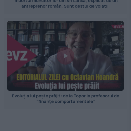
Importul muncitorilor din Sri Lanka, explicat de un
antreprenor român. Sunt destul de volatili
Evoluția lui pește prăjit: de la Topor la profesorul de
”finanțe comportamentale”