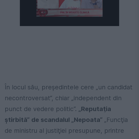
Următorul videoclip în 5
Anulează
În locul său, preşedintele cere „un candidat
necontroversat“, chiar „independent din
punct de vedere politic“.
„R
e
p
ut
aţ
i
a
ş
tir
b
it
ă“
d
e
sca
n
da
lul
„N
e
p
o
a
t
a“
„Funcţia
de ministru al justiţiei presupune,
printre