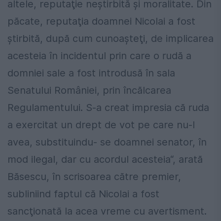
altele, reputaţie neştirbită
şi moralitate. Din
păcate, reputaţia
doamnei Nicolai a fost
ştirbită, după cum
cunoaşteţi, de implicarea
acesteia în
incidentul prin care o rudă a
domniei sale
a fost introdusă în sala
Senatului României,
prin încălcarea
Regulamentului.
S-a creat impresia că ruda
a exercitat un
drept de vot pe care nu-l
avea, substituindu-
se doamnei senator, în
mod
ilegal, dar cu acordul acesteia“, arată
Băsescu, în scrisoarea către premier,
subliniind faptul că Nicolai a fost
sancţionată la acea vreme cu avertisment.