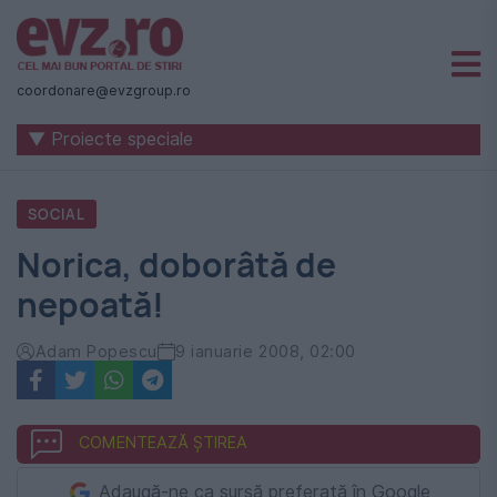
Știri
naționale
coordonare@evzgroup.ro
și
▼ Proiecte speciale
internaționale
|
SOCIAL
România
Norica, doborâtă de
-
nepoată!
Evenimentul
Zilei
Adam Popescu
9 ianuarie 2008, 02:00
COMENTEAZĂ ȘTIREA
Adaugă-ne ca sursă preferată în Google