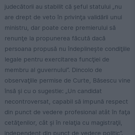
judecătorii au
stabilit că şeful statului „nu
are drept de
veto în privinţa validării unui
ministru,
dar poate cere premierului să
renunţe la
propunerea făcută dacă
persoana
propusă nu îndeplineşte condiţiile
legale
pentru exercitarea funcţiei de
membru al
guvernului“.
Dincolo de
observaţiile permise de
Curte, Băsescu vine
însă şi cu o sugestie:
„Un candidat
necontroversat, capabil să
impună respect
din punct de vedere
profesional atât în faţa
cetăţenilor, cât şi
în relaţia cu magistraţii,
independent din
punct de vedere politic“.