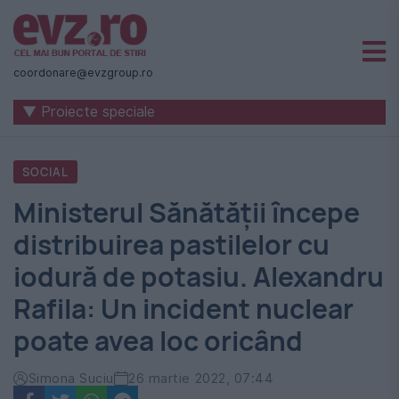
Știri
naționale
coordonare@evzgroup.ro
și
▼ Proiecte speciale
internaționale
|
SOCIAL
România
Ministerul Sănătății începe
-
distribuirea pastilelor cu
Evenimentul
iodură de potasiu. Alexandru
Zilei
Rafila: Un incident nuclear
poate avea loc oricând
Simona Suciu
26 martie 2022, 07:44