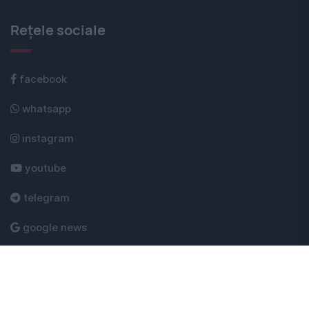
Rețele sociale
facebook
whatsapp
instagram
youtube
telegram
google news