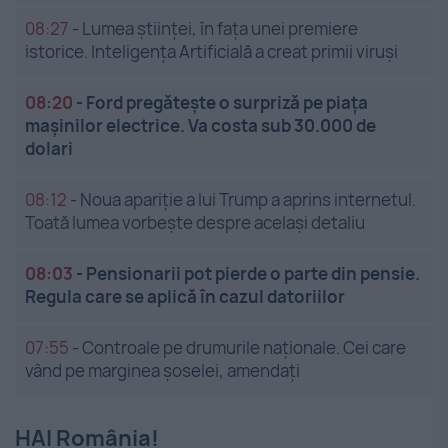
08:27
-
Lumea științei, în fața unei premiere
istorice. Inteligența Artificială a creat primii viruși
08:20
-
Ford pregătește o surpriză pe piața
mașinilor electrice. Va costa sub 30.000 de
dolari
08:12
-
Noua apariție a lui Trump a aprins internetul.
Toată lumea vorbește despre același detaliu
08:03
-
Pensionarii pot pierde o parte din pensie.
Regula care se aplică în cazul datoriilor
07:55
-
Controale pe drumurile naționale. Cei care
vând pe marginea șoselei, amendați
HAI România!