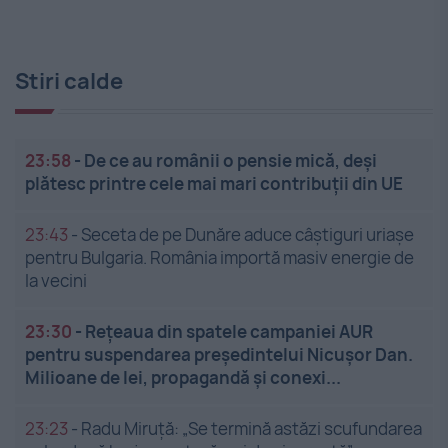
Stiri calde
23:58
-
De ce au românii o pensie mică, deși
plătesc printre cele mai mari contribuții din UE
23:43
-
Seceta de pe Dunăre aduce câștiguri uriașe
pentru Bulgaria. România importă masiv energie de
la vecini
23:30
-
Rețeaua din spatele campaniei AUR
pentru suspendarea președintelui Nicușor Dan.
Milioane de lei, propagandă și conexi...
23:23
-
Radu Miruță: „Se termină astăzi scufundarea