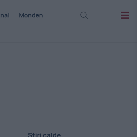
onal
Monden
Stiri calde