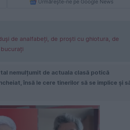
Urmărește-ne pe Google News
nduși de analfabeți, de proști cu ghiotura, de
ă bucurați
tal nemulțumit de actuala clasă potică
heiat, însă le cere tinerilor să se implice și s