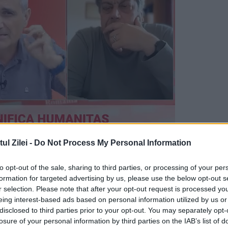
l Zilei -
Do Not Process My Personal Information
nă artistului. El îndemnă
tineret
ul să devină
iți președinți, prim miniștri, miniștri,
to opt-out of the sale, sharing to third parties, or processing of your per
formation for targeted advertising by us, please use the below opt-out s
itari
români
”, a spus Mălaimare.
r selection. Please note that after your opt-out request is processed y
eing interest-based ads based on personal information utilized by us or
ți conduși de analfabeți, de proști cu
disclosed to third parties prior to your opt-out. You may separately opt-
losure of your personal information by third parties on the IAB’s list of
nu aveți decât să vă bucurați