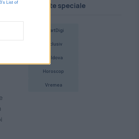
B’s List of
Proiecte speciale
SmartDigi
Exclusiv
i
Moldova
Horoscop
Vremea
e
m
i