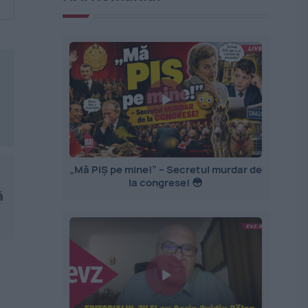
„Mă PIȘ pe mine!” – Secretul murdar de
la congrese! 😳
ă