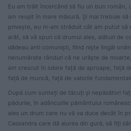
Eu am trăit încercând să fiu un bun român, u
am reușit în mare măsură. Și mai trebuie să ș
privește, eu m-am străduit cât am putut să 
arăt, să vă spun că drumul ales, alături de cor
dădeau anti comuniști, fiind niște lingăi ordi
nenumărate rânduri că ne urăște de moarte, 
am crescut în iubire față de aproape, față 
față de muncă, față de valorile fundamentale 
După cum sunteți de tăcuți și nepăsători față
pădurile, în adâncurile pământului românesc 
ales un drum care nu vă va duce decât în pră
Cassandra care dă aiurea din gură, să fiți săn