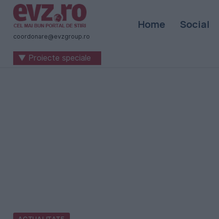
Știri
Home
Social
naționale
coordonare@evzgroup.ro
și
▼ Proiecte speciale
internaționale
|
România
-
Evenimentul
Zilei