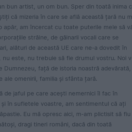
n bun artist, un om bun. Sper din toată inima 
tiți că mizeria în care se află această țară nu 
o apăr, am încercat cu toate puterile mele să v
porațiile străine, de găinarii vocali care se
nari, alături de această UE care ne-a dovedit în
nu este, nu trebuie să fie drumul vostru. Noi v
de Dumnezeu, față de istoria noastră adevărată,
ale omenirii, familia și sfânta țară.
 de jaful pe care acești nemernici îl fac în
și în sufletele voastre, am sentimentul că ați
pastie. Eu mă opresc aici, m-am plictisit să fiu
ătoși, dragi tineri români, dacă din toată