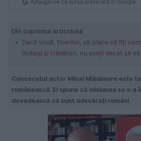
Adaugă-ne ca sursă preferată în Google
Din cuprinsul articolului
Dacă vouă, tinerilor, vă place să fiți co
ticăloși și trădători, nu aveți decât să v
Cunoscutul actor Mihai Mălaimare este to
românească. El spune că misiunea sa s-a înc
dovedească că sunt adevărați români.