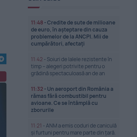
11:48
-
Credite de sute de milioane
de euro, în așteptare din cauza
problemelor de la ANCPI. Mii de
cumpărători, afectați
11:42
-
Soiuri de lalele rezistente în
timp – alegeri potrivite pentru o
grădină spectaculoasă an de an
11:32
-
Un aeroport din România a
rămas fără combustibil pentru
avioane. Ce se întâmplă cu
zborurile
11:21
-
ANM a emis coduri de caniculă
și furtuni pentru mare parte din țară.