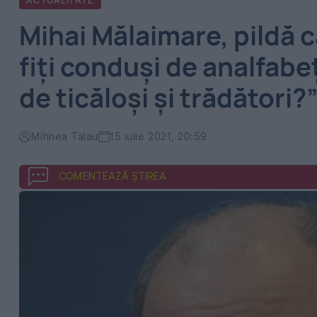
ACTUALITATE
Mihai Mălaimare, pildă c
fiți conduși de analfabeț
de ticăloși și trădători?
Mihnea Talau
15 iulie 2021, 20:59
COMENTEAZĂ ȘTIREA