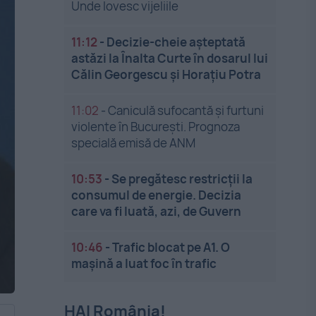
Unde lovesc vijeliile
11:12
-
Decizie-cheie așteptată
astăzi la Înalta Curte în dosarul lui
Călin Georgescu și Horațiu Potra
11:02
-
Caniculă sufocantă și furtuni
violente în București. Prognoza
specială emisă de ANM
10:53
-
Se pregătesc restricții la
consumul de energie. Decizia
care va fi luată, azi, de Guvern
10:46
-
Trafic blocat pe A1. O
mașină a luat foc în trafic
HAI România!