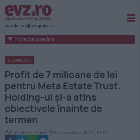
Știri
naționale
coordonare@evzgroup.ro
și
▼ Proiecte speciale
internaționale
|
ECONOMIE
România
Profit de 7 milioane de lei
-
pentru Meta Estate Trust.
Evenimentul
Holding-ul și-a atins
Zilei
obiectivele înainte de
termen
Ghițulescu Radu
15 noiembrie 2023, 16:52