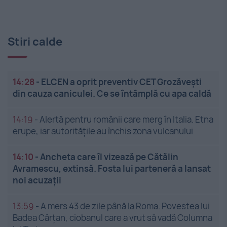
Stiri calde
14:28
-
ELCEN a oprit preventiv CET Grozăveşti
din cauza caniculei. Ce se întâmplă cu apa caldă
14:19
-
Alertă pentru românii care merg în Italia. Etna
erupe, iar autoritățile au închis zona vulcanului
14:10
-
Ancheta care îl vizează pe Cătălin
Avramescu, extinsă. Fosta lui parteneră a lansat
noi acuzații
13:59
-
A mers 43 de zile până la Roma. Povestea lui
Badea Cârțan, ciobanul care a vrut să vadă Columna