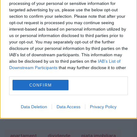
processing of your personal or sensitive information for
recurente. Una dintre acestea este
targeted advertising by us, please use the below opt-out
section to confirm your selection. Please note that after your
creșterea capitalului alocat chiriilor,
opt-out request is processed you may continue seeing
interest-based ads based on personal information utilized by
preconizat să atingă la 20%, în 2024.
us or personal information disclosed to third parties prior to
your opt-out. You may separately opt-out of the further
Caniculă într-o parte a țării, vijelii în alta.
disclosure of your personal information by third parties on the
IAB’s list of downstream participants. This information may
Harta fenomenelor meteo anunțate de
also be disclosed by us to third parties on the
IAB’s List of
Downstream Participants
that may further disclose it to other
meteorologi
third parties.
Preț carburanți, 7 august 2026.
CONFIRM
Schimbarea apărută înainte de weekend
la benzinării
Data Deletion
Data Access
Privacy Policy
apartament
dividende
piata imobiliara