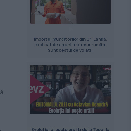
Importul muncitorilor din Sri Lanka,
explicat de un antreprenor român.
Sunt destul de volatili
că
Evoluția lui pește prăjit: de la Topor la