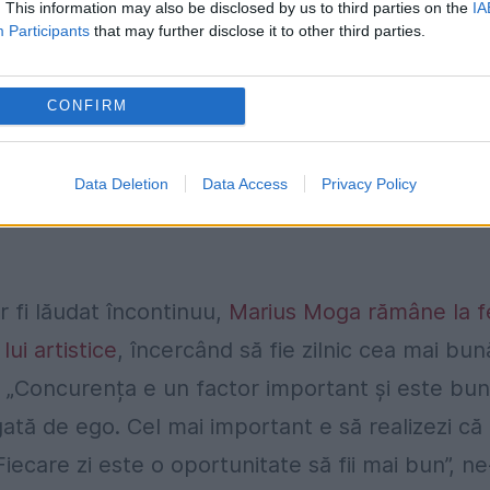
. This information may also be disclosed by us to third parties on the
IA
Participants
that may further disclose it to other third parties.
Moga.
Sunt atașat mai mult de proiectele din
CONFIRM
r într-adevăr e un sentiment plăcut să vezi că
 de la „Superstar România”.
Data Deletion
Data Access
Privacy Policy
r fi lăudat încontinuu,
Marius Moga rămâne la f
ui artistice
, încercând să fie zilnic cea mai bun
. „Concurența e un factor important și este bu
gată de ego. Cel mai important e să realizezi că
Fiecare zi este o oportunitate să fii mai bun”, ne