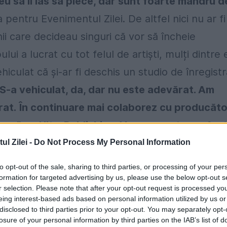
eu să îi las să plece, dar sunt foarte mândru d
pentru Evenimentul Zilei. De altfel nici nu ar fi
i care decideau singuri că vor să încheie
i a lucrat cu tot felul de artiști, mulți dintre e
culat că și-ar fi deschis un studio de înregistr
S-a vehiculat, da, dar nu este adevărat. Am
rat.
În continuare mai colaborez cu producăto
ază cu UltraPublishing. Vara aceasta am fos
 și artiștii lor. Am mai avut câteva sesiuni și 
l Zilei -
Do Not Process My Personal Information
ions by DeMoga Music. Prin studioul autobuz au
to opt-out of the sale, sharing to third parties, or processing of your per
m Feldt și Calumn Scott”,
ne-a mai povestit
formation for targeted advertising by us, please use the below opt-out s
r selection. Please note that after your opt-out request is processed y
cel pe care îl are în România, acolo unde își și
eing interest-based ads based on personal information utilized by us or
disclosed to third parties prior to your opt-out. You may separately opt-
ale.
losure of your personal information by third parties on the IAB’s list of