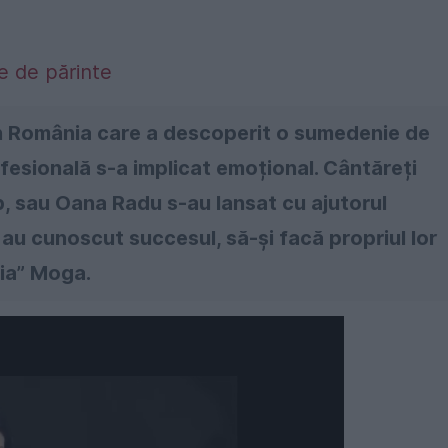
te de părinte
din România care a descoperit o sumedenie de
rofesională s-a implicat emoțional. Cântăreți
 sau Oana Radu s-au lansat cu ajutorul
au cunoscut succesul, să-și facă propriul lor
lia” Moga.