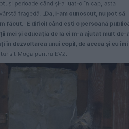
tuși perioade când și-a luat-o în cap, asta
vârstă fragedă.
„Da, l-am cunoscut, nu pot să
am făcut.
E dificil când ești o persoană public
ții mei și educația de la ei m-a ajutat mult de-
ți în dezvoltarea unui copil, de aceea și eu îmi
rturisit Moga pentru EVZ.