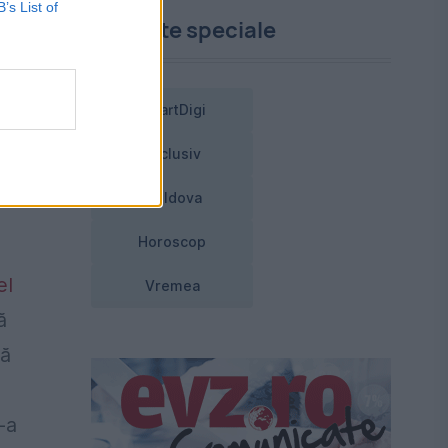
B’s List of
Proiecte speciale
SmartDigi
Exclusiv
Moldova
Horoscop
el
Vremea
ă
nă
-a