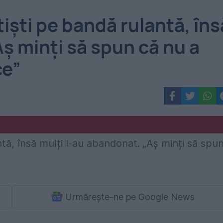
iști pe bandă rulantă, îns
ș minți să spun că nu a
ce”
Urmărește-ne pe Google News