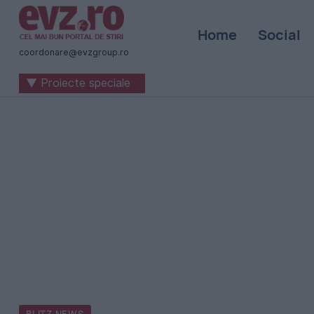
Știri
Home
Social
naționale
coordonare@evzgroup.ro
și
▼ Proiecte speciale
internaționale
|
România
-
Evenimentul
Zilei