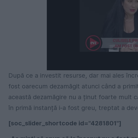
După ce a investit resurse, dar mai ales încr
fost oarecum dezamăgit atunci când a primit 
această dezamăgire nu a ținut foarte mult c
în primă instanță i-a fost greu, treptat a de
[soc_slider_shortcode id="4281801"]