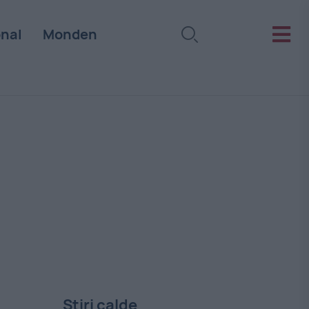
onal
Monden
Stiri calde