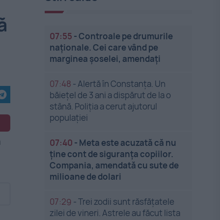
ă
07:55
-
Controale pe drumurile
naționale. Cei care vând pe
marginea șoselei, amendați
07:48
-
Alertă în Constanța. Un
băiețel de 3 ani a dispărut de la o
stână. Poliția a cerut ajutorul
populației
07:40
-
Meta este acuzată că nu
ține cont de siguranța copiilor.
Compania, amendată cu sute de
milioane de dolari
07:29
-
Trei zodii sunt răsfățatele
zilei de vineri. Astrele au făcut lista