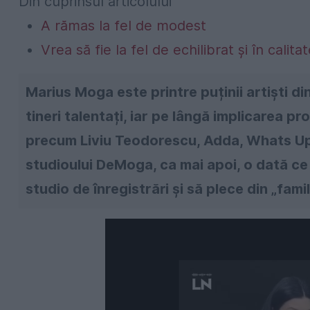
Din cuprinsul articolului
A rămas la fel de modest
Vrea să fie la fel de echilibrat și în calita
Marius Moga este printre puținii artiști 
tineri talentați, iar pe lângă implicarea p
precum Liviu Teodorescu, Adda, Whats Up,
studioului DeMoga, ca mai apoi, o dată ce 
studio de înregistrări și să plece din „fami