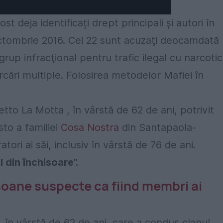
st deja identificați drept principali și autori în
ctombrie 2016. Cei 22 sunt acuzaţi deocamdată
up infracţional pentru trafic ilegal cu narcotic
orcări multiple. Folosirea metodelor Mafiei în
tto La Motta , în vârstă de 62 de ani, potrivit
sto a familiei
Cosa Nostra
din Santapaola-
tori ai săi, inclusiv în vârstă de 76 de ani.
 din închisoare”.
rsoane suspecte ca fiind membri ai
 în vârstă de 62 de ani, care a condus clanul