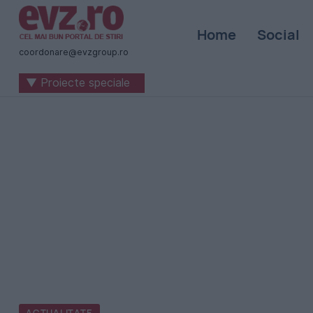
Știri
Home
Social
naționale
coordonare@evzgroup.ro
și
▼ Proiecte speciale
internaționale
|
România
-
Evenimentul
Zilei