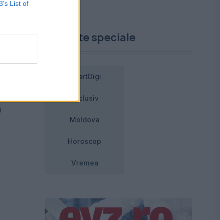
B’s List of
re
Proiecte speciale
iei
SmartDigi
Exclusiv
ă
Moldova
Horoscop
Vremea