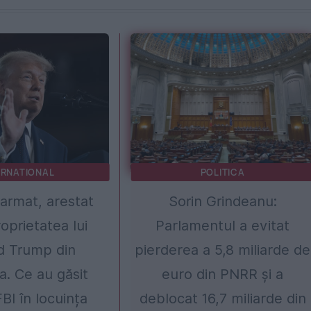
ERNATIONAL
POLITICA
armat, arestat
Sorin Grindeanu:
oprietatea lui
Parlamentul a evitat
d Trump din
pierderea a 5,8 miliarde de
ia. Ce au găsit
euro din PNRR și a
FBI în locuința
deblocat 16,7 miliarde din