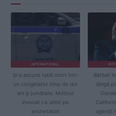
INTERNATIONAL
INT
Și-a ascuns tatăl mort într-
Bărbat în
un congelator timp de doi
lângă pr
ani și jumătate. Motivul
Donal
invocat i-a uimit pe
Californ
anchetatori
agenții 