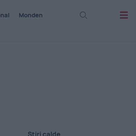
onal
Monden
Stiri calde