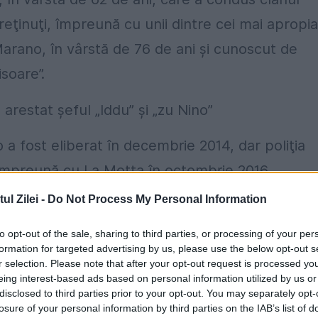
eţinuţi, împreună cu unii dintre cei mai apropia
 Marano, în vârstă de 76 de ani şi cunoscut de
soare”.
a fost eliberat în decembrie 2014, dar poliţia
 împreună cu La Motta în octombrie 2016.
l Zilei -
Do Not Process My Personal Information
enenţă la Mafia, formarea unui grup infracţion
rafic de narcotice, atacuri şi extorcări multiple.
to opt-out of the sale, sharing to third parties, or processing of your per
formation for targeted advertising by us, please use the below opt-out s
e este evidenţiată în acuzaţii.
r selection. Please note that after your opt-out request is processed y
eing interest-based ads based on personal information utilized by us or
din Catania, Siracuza, Messina, Caltanissetta,
disclosed to third parties prior to your opt-out. You may separately opt-
losure of your personal information by third parties on the IAB’s list of
chisorile în care erau deja reținuți, în timp ce