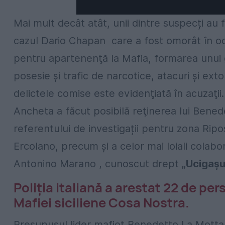
Mai mult decât atât, unii dintre suspecți au fo
cazul Dario Chapan care a fost omorât în o
pentru apartenenţă la Mafia, formarea unui gr
posesie şi trafic de narcotice, atacuri şi ext
delictele comise este evidenţiată în acuzaţii.
Ancheta a făcut posibilă reţinerea lui Benede
referentului de investigații pentru zona Ripo
Ercolano, precum și a celor mai loiali colabora
Antonino Marano , cunoscut drept
„Ucigașul
Poliţia italiană a arestat 22 de pe
Mafiei siciliene Cosa Nostra.
Presupusul lider mafiot Benedetto La Motta,