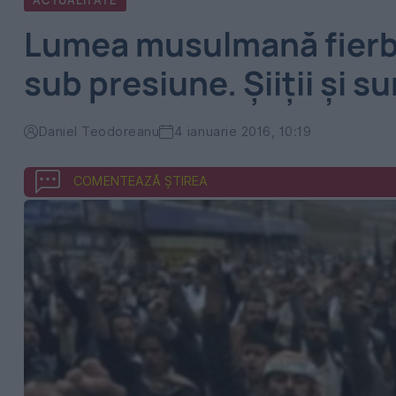
ACTUALITATE
Lumea musulmană fierbe.
sub presiune. Şiiţii şi 
Daniel Teodoreanu
4 ianuarie 2016, 10:19
COMENTEAZĂ ȘTIREA