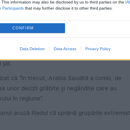
. This information may also be disclosed by us to third parties on the
IA
siunilor, a folosit acest incident drept scuză
Participants
that may further disclose it to other third parties.
ri.
ală”
CONFIRM
r Abdollahian, a declarat că decizia Arabiei
Data Deletion
Data Access
Privacy Policy
atice cu Teheranul, nu va face uitată “marea
șiit.
cizat că “în trecut, Arabia Saudită a comis, de
a unor decizii grăbite și negândite care au
ului în regiune”.
nul acuză Riadul că sprijină grupările extremis