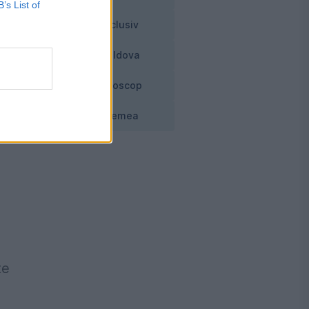
B’s List of
Exclusiv
Moldova
Horoscop
Vremea
te