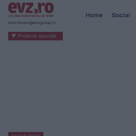
Știri
Home
Social
naționale
coordonare@evzgroup.ro
și
▼ Proiecte speciale
internaționale
|
România
-
Evenimentul
Zilei