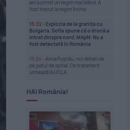
ani a primit un regim mai blând. A
fost trecut la regim închis
15:32
-
Explozia de la granița cu
Bulgaria. Sofia spune că o dronă a
intrat dinspre nord. MApN: Nu a
fost detectată în România
15:24
-
Alina Pușcău, noi detalii de
pe patul de spital. Ce tratament
urmează la UCLA
HAI România!