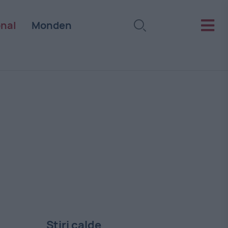
onal
Monden
Stiri calde