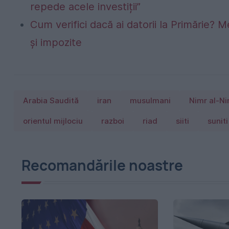
repede acele investiții”
Cum verifici dacă ai datorii la Primărie? M
și impozite
Arabia Saudită
iran
musulmani
Nimr al-N
orientul mijlociu
razboi
riad
siiti
suniti
Recomandările noastre