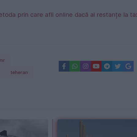
etoda prin care afli online dacă ai restanțe la t
imr
teheran