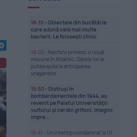
16:10
-
Obiectele din bucătărie
I
care adună cele mai multe
bacterii. Le folosești zilnic
16:02
-
Rechinii primesc o nouă
misiune în Atlantic. Datele lor ar
putea ajuta la anticiparea
uraganelor
15:50
-
Distruși în
bombardamentele din 1944, au
revenit pe Palatul Universității:
vulturul și cei doi grifoni. Imagini
impre...
15:41
-
Un interlop condamnat la 10