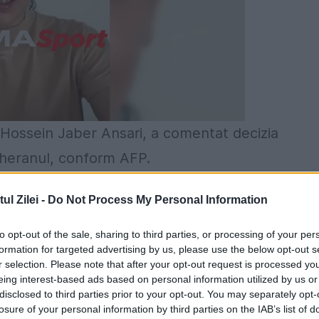
, Hossein Jaber Ansari, a comentat decizia
Teheranul, conform AFP.
sit de atacul de sâmbătă noaptea asupra
l Zilei -
Do Not Process My Personal Information
ensiunile. Mai mulţi protestatari iranieni au l
to opt-out of the sale, sharing to third parties, or processing of your per
a Teheran și consulatul saudit din orașul irani
formation for targeted advertising by us, please use the below opt-out s
r selection. Please note that after your opt-out request is processed y
xecutat pe liderul religios șiit,
Nimr al-Nimr
.
eing interest-based ads based on personal information utilized by us or
disclosed to third parties prior to your opt-out. You may separately opt-
iplomatică pe baza convențiilor internaționale. D
losure of your personal information by third parties on the IAB’s list of