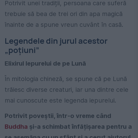
Potrivit unei tradiții, persoana care suferă
trebuie să bea de trei ori din apa magică
înainte de a spune vreun cuvânt în casă.
Legendele din jurul acestor
„poțiuni”
Elixirul Iepurelui de pe Lună
În mitologia chineză, se spune că pe Lună
trăiesc diverse creaturi, iar una dintre cele
mai cunoscute este legenda iepurelui.
Potrivit poveștii, într-o vreme când
Buddha
și-a schimbat înfățișarea pentru a
se asemăna cu un sfânt și a cerut ajutorul