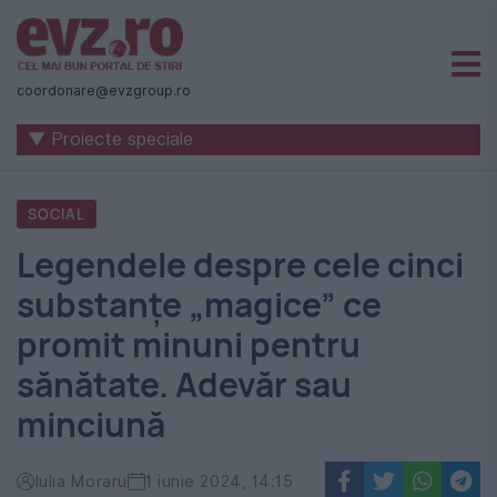
Știri
naționale
coordonare@evzgroup.ro
și
▼ Proiecte speciale
internaționale
|
SOCIAL
România
Legendele despre cele cinci
-
substanțe „magice” ce
Evenimentul
promit minuni pentru
Zilei
sănătate. Adevăr sau
minciună
Iulia Moraru
1 iunie 2024, 14:15