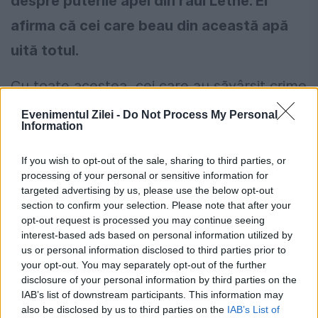
despre puterile apei din râul Lethe. El
afirma că cei care beau din această apă
uită totul.
Cu toate acestea, cei care au săvârșit crime
în timpul vieții nu puteau beneficia de
Evenimentul Zilei -
Do Not Process My Personal
Information
efectele miraculoase ale apei.
If you wish to opt-out of the sale, sharing to third parties, or
Aceștia erau blestemați să trăiască în
processing of your personal or sensitive information for
targeted advertising by us, please use the below opt-out
lumea celor morți cu amintirea acțiunilor pe
section to confirm your selection. Please note that after your
care le-au săvârșit, potrivit
listverse.com
.
opt-out request is processed you may continue seeing
interest-based ads based on personal information utilized by
us or personal information disclosed to third parties prior to
Prețul petrolului a scăzut puternic după
your opt-out. You may separately opt-out of the further
disclosure of your personal information by third parties on the
semnalele privind un acord în
IAB’s list of downstream participants. This information may
Strâmtoarea Hormuz. Investitorii
also be disclosed by us to third parties on the
IAB’s List of