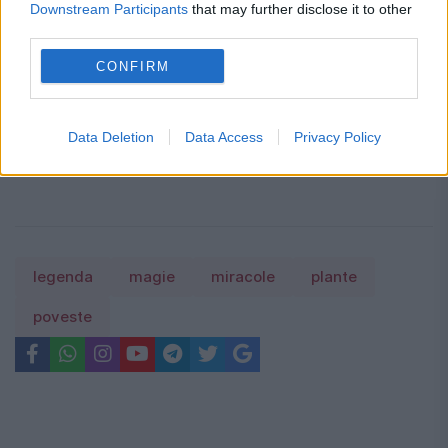
Downstream Participants
that may further disclose it to other
urmăresc negocierile dintre Iran, statele
third parties.
din Golf și SUA
CONFIRM
Caniculă într-o parte a țării, vijelii în alta.
Harta fenomenelor meteo anunțate de
Data Deletion
Data Access
Privacy Policy
meteorologi
legenda
magie
miracole
plante
poveste