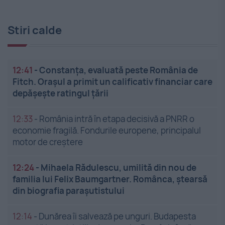
Stiri calde
12:41
-
Constanța, evaluată peste România de
Fitch. Orașul a primit un calificativ financiar care
depășește ratingul țării
12:33
-
România intră în etapa decisivă a PNRR o
economie fragilă. Fondurile europene, principalul
motor de creștere
12:24
-
Mihaela Rădulescu, umilită din nou de
familia lui Felix Baumgartner. Românca, ștearsă
din biografia parașutistului
12:14
-
Dunărea îi salvează pe unguri. Budapesta