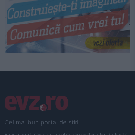
Linkuri utile
Cel mai bun portal de stiri!
Evenimentul Zilei este o publicație multimedia, dedicată