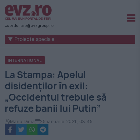
Știri
naționale
coordonare@evzgroup.ro
și
▼ Proiecte speciale
internaționale
|
INTERNATIONAL
România
La Stampa: Apelul
-
disidenților în exil:
Evenimentul
„Occidentul trebuie să
Zilei
refuze banii lui Putin”
Maria Dima
25 ianuarie 2021, 03:35