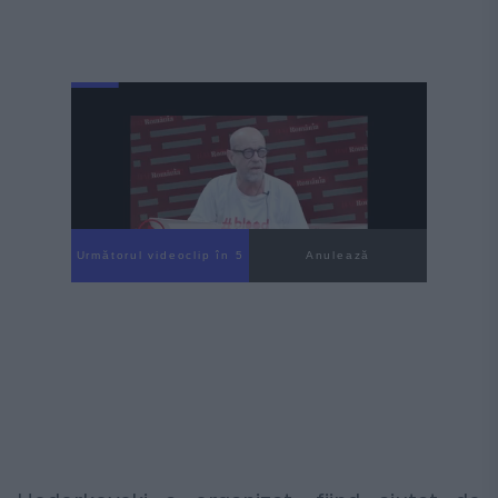
Următorul videoclip în 4
Anulează