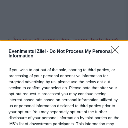
Înainte să construiești ceva, trebuie să
știi acest lucru. Amenzile pot ajunge la
Evenimentul Zilei -
Do Not Process My Personal
Information
sume uriașe
Vești bune pentru mamele din România.
If you wish to opt-out of the sale, sharing to third parties, or
processing of your personal or sensitive information for
Se reduce vârsta de pensionare. Cine
targeted advertising by us, please use the below opt-out
section to confirm your selection. Please note that after your
beneficiază
opt-out request is processed you may continue seeing
interest-based ads based on personal information utilized by
us or personal information disclosed to third parties prior to
your opt-out. You may separately opt-out of the further
disclosure of your personal information by third parties on the
alexei navalnii
disidenti
Vladimir Putin
IAB’s list of downstream participants. This information may