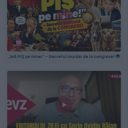
„Mă PIȘ pe mine!” – Secretul murdar de la congrese! 😳