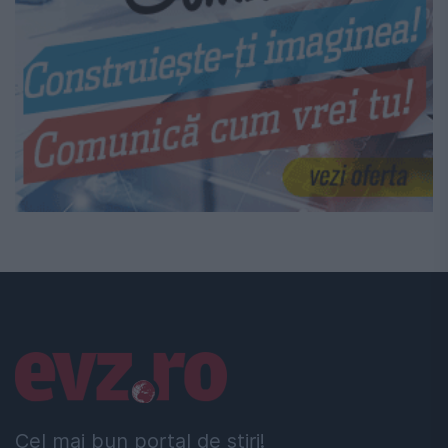
Linkuri utile
Cel mai bun portal de stiri!