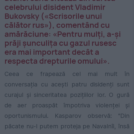
celebrului disident Vladimir
Bukovsky («Scrisorile unui
călător rus»), comentând cu
amărăciune: «Pentru mulţi, a-şi
prăji şunculiţa cu gazul rusesc
era mai important decât a
respecta drepturile omului».
Ceea ce frapează cel mai mult în
conversația cu acești patru disidenți sunt
curajul și sinceritatea pozițiilor lor. O gură
de aer proaspăt împotriva violenței și
oportunismului. Kasparov observă: "Din
păcate nu-l putem proteja pe Navalnîi, însă