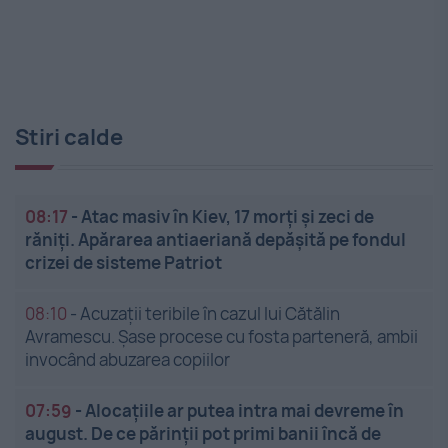
Stiri calde
08:17
-
Atac masiv în Kiev, 17 morți și zeci de
răniți. Apărarea antiaeriană depășită pe fondul
crizei de sisteme Patriot
08:10
-
Acuzații teribile în cazul lui Cătălin
Avramescu. Șase procese cu fosta parteneră, ambii
invocând abuzarea copiilor
07:59
-
Alocațiile ar putea intra mai devreme în
august. De ce părinții pot primi banii încă de