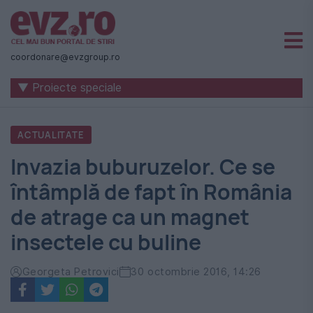
Știri
naționale
coordonare@evzgroup.ro
și
▼ Proiecte speciale
internaționale
|
ACTUALITATE
România
Invazia buburuzelor. Ce se
-
întâmplă de fapt în România
Evenimentul
de atrage ca un magnet
Zilei
insectele cu buline
Georgeta Petrovici
30 octombrie 2016, 14:26