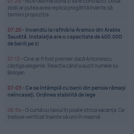
07:29
-
Nu e cea mai bună zi să le contrazici. Două
zodii ar putea avea replica pregătită înainte să
termini propoziția
07:20
-
Incendiu la rafinăria Aramco din Arabia
Saudită. Instalația are o capacitate de 400.000
de barili pe zi
07:12
-
Cine ar fi fost premier dacă Antonescu
câștiga alegerile. Reacția când a auzit numele lui
Bolojan
07:03
-
Ce se întâmplă cu banii din pensie rămași
neîncasați. Ordinea stabilită de lege
06:54
-
O cursă cu taxiul îți poate strica vacanța. Ce
trebuie verificat înainte să urci în mașină