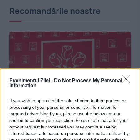
Recomandările noastre
Evenimentul Zilei -
Do Not Process My Personal
Information
POLITICA
If you wish to opt-out of the sale, sharing to third parties, or
PSD acuză un abuz în serviciu la Timișoara.
processing of your personal or sensitive information for
targeted advertising by us, please use the below opt-out
Social-democrații solicită ANI și MAI să
section to confirm your selection. Please note that after your
opt-out request is processed you may continue seeing
anuleze sancțiunea primită de Dominic Fritz
interest-based ads based on personal information utilized by
us or personal information disclosed to third parties prior to