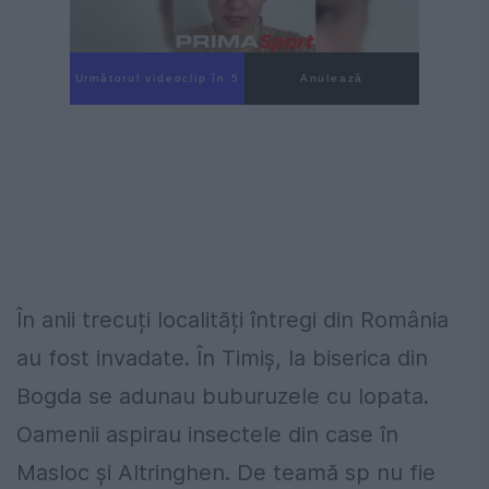
Următorul videoclip în 4
Anulează
În anii trecuți localități întregi din România
au fost invadate. În Timiș, la biserica din
Bogda se adunau buburuzele cu lopata.
Oamenii aspirau insectele din case în
Masloc și Altringhen. De teamă sp nu fie