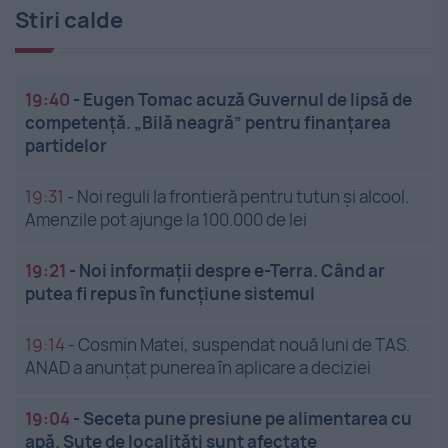
Stiri calde
19:40
-
Eugen Tomac acuză Guvernul de lipsă de
competență. „Bilă neagră” pentru finanțarea
partidelor
19:31
-
Noi reguli la frontieră pentru tutun și alcool.
Amenzile pot ajunge la 100.000 de lei
19:21
-
Noi informații despre e-Terra. Când ar
putea fi repus în funcțiune sistemul
19:14
-
Cosmin Matei, suspendat nouă luni de TAS.
ANAD a anunțat punerea în aplicare a deciziei
19:04
-
Seceta pune presiune pe alimentarea cu
apă. Sute de localități sunt afectate