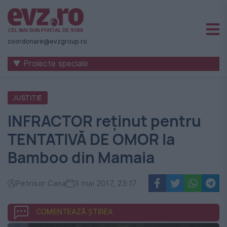
Știri
naționale
coordonare@evzgroup.ro
și
▼ Proiecte speciale
internaționale
|
JUSTITIE
România
INFRACTOR reţinut pentru
-
TENTATIVĂ DE OMOR la
Evenimentul
Bamboo din Mamaia
Zilei
Petrisor Cana
3 mai 2017, 23:17
COMENTEAZĂ ȘTIREA