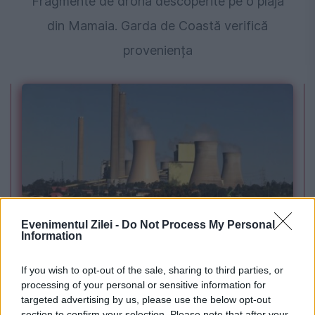
Fragmente de dronă descoperite pe o plajă
din Mamaia. Garda de Coastă verifică
proveniența
POLITICA
Evenimentul Zilei -
Do Not Process My Personal
Information
PSD cere activarea mecanismului european
If you wish to opt-out of the sale, sharing to third parties, or
de urgență pentru energie și susține
processing of your personal or sensitive information for
targeted advertising by us, please use the below opt-out
menținerea centralelor pe cărbune. Critici la
section to confirm your selection. Please note that after your