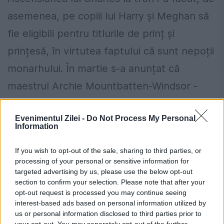
asemenea, pe copiii lui Harry și Meghan să
fie eligibili pentru titlurile de prinț și
prințesă, în virtutea faptului că sunt nepoții
monarhului. În martie s-a anunțat că
maestrul Archie Mountbatten-Windsor -
care împlinește 4 ani în ziua încoronării - va
Evenimentul Zilei -
Do Not Process My Personal
fi cunoscut de acum înainte ca Prințul
Information
Archie de Sussex. Sora sa mai mică, care
If you wish to opt-out of the sale, sharing to third parties, or
împlinește 2 ani în iunie, a fost botezată
processing of your personal or sensitive information for
targeted advertising by us, please use the below opt-out
Prințesa Lilibet Diana, un nume care o
section to confirm your selection. Please note that after your
onorează atât pe străbunica ei paternă,
opt-out request is processed you may continue seeing
interest-based ads based on personal information utilized by
Regina Elisabeta a II-a, cât și pe bunica ei
us or personal information disclosed to third parties prior to
your opt-out. You may separately opt-out of the further