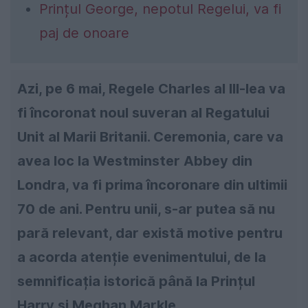
Prințul George, nepotul Regelui, va fi
paj de onoare
Azi, pe 6 mai, Regele Charles al III-lea va
fi încoronat noul suveran al Regatului
Unit al Marii Britanii. Ceremonia, care va
avea loc la Westminster Abbey din
Londra, va fi prima încoronare din ultimii
70 de ani. Pentru unii, s-ar putea să nu
pară relevant, dar există motive pentru
a acorda atenție evenimentului, de la
semnificația istorică până la Prințul
Harry și Meghan Markle.