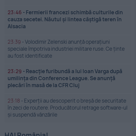
23:46
-
Fermierii francezi schimbă culturile din
cauza secetei. Năutul și lintea câștigă teren în
Alsacia
23:39
-
Volodimir Zelenski anunță operațiuni
speciale împotriva industriei militare ruse. Ce ținte
au fost identificate
23:29
-
Reacție furibundă a lui Ioan Varga după
umilința din Conference League. Se anunță
plecări în masă de la CFR Cluj
23:18
-
Experții au descoperit o breșă de securitate
în zeci de routere. Producătorul retrage software-ul
și suspendă vânzările
HAI România!