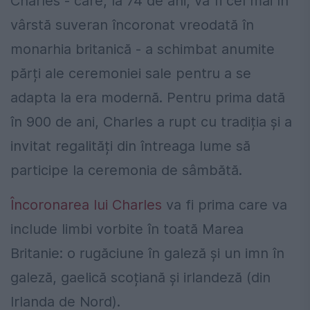
Charles - care, la 74 de ani, va fi cel mai în
vârstă suveran încoronat vreodată în
monarhia britanică - a schimbat anumite
părți ale ceremoniei sale pentru a se
adapta la era modernă. Pentru prima dată
în 900 de ani, Charles a rupt cu tradiția și a
invitat regalități din întreaga lume să
participe la ceremonia de sâmbătă.
Încoronarea lui Charles
va fi prima care va
include limbi vorbite în toată Marea
Britanie: o rugăciune în galeză și un imn în
galeză, gaelică scoțiană și irlandeză (din
Irlanda de Nord).