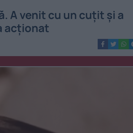
. A venit cu un cuțit și a
 a acționat