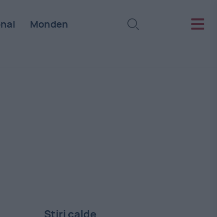
onal
Monden
Stiri calde