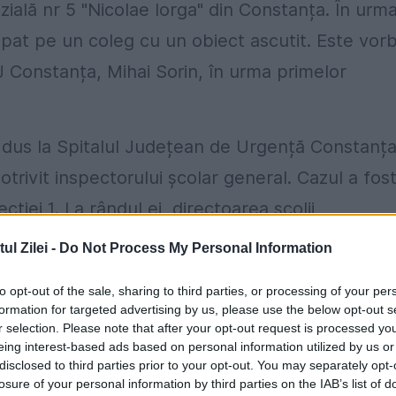
azială nr 5 "Nicolae Iorga" din Constanța. În urm
nțepat pe un coleg cu un obiect ascutit. Este vor
J Constanța, Mihai Sorin, în urma primelor
i dus la Spitalul Județean de Urgență Constanța
potrivit inspectorului școlar general. Cazul a fos
cției 1. La rândul ei, directoarea școlii
ara o anchetă pentru a stabili împrejurările în
l Zilei -
Do Not Process My Personal Information
eral al ISJ Constanța, Mihai Sorin, a precizat că
to opt-out of the sale, sharing to third parties, or processing of your per
a toate informațiile adunate în urma cercetăril
formation for targeted advertising by us, please use the below opt-out s
r selection. Please note that after your opt-out request is processed y
a, printr-un comunicat de presă
eing interest-based ads based on personal information utilized by us or
disclosed to third parties prior to your opt-out. You may separately opt-
losure of your personal information by third parties on the IAB’s list of
au fost sesizați cu privire la faptul că doi elevi ai