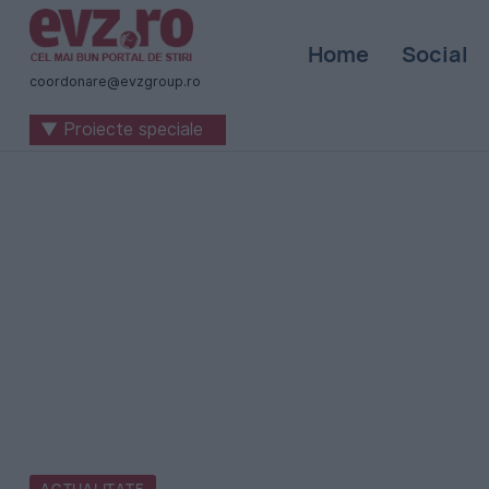
Știri
Home
Social
naționale
coordonare@evzgroup.ro
și
▼ Proiecte speciale
internaționale
|
România
-
Evenimentul
Zilei