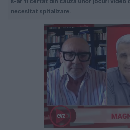
s-ar fi certat din cauza unor jocuri video o
necesitat spitalizare.