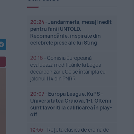
20:24
-
Jandarmeria, mesaj inedit
pentru fanii UNTOLD.
Recomandările, inspirate din
celebrele piese ale lui Sting
20:16
-
Comisia Europeană
evaluează modificările la Legea
decarbonizării. Ce se întâmplă cu
jalonul 114 din PNRR
20:07
-
Europa League. KuPS -
Universitatea Craiova, 1-1. Oltenii
sunt favoriți la calificarea în play-
off
19:56
-
Rețeta clasică de cremă de