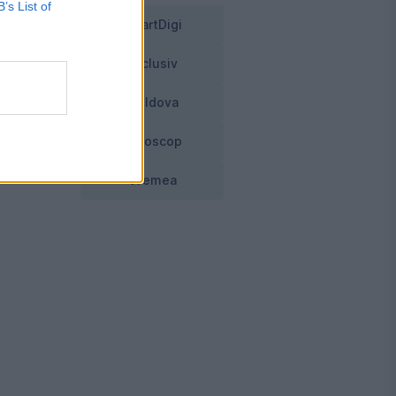
B’s List of
SmartDigi
Exclusiv
Moldova
Horoscop
a
Vremea