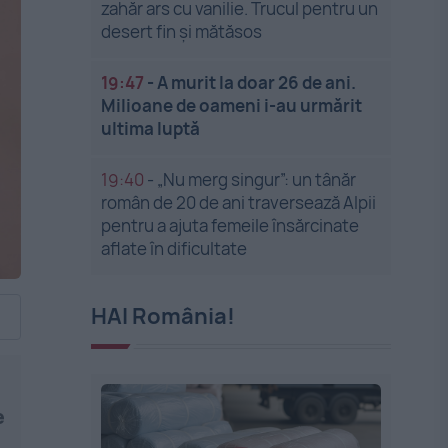
zahăr ars cu vanilie. Trucul pentru un
desert fin și mătăsos
19:47
-
A murit la doar 26 de ani.
Milioane de oameni i-au urmărit
ultima luptă
19:40
-
„Nu merg singur”: un tânăr
român de 20 de ani traversează Alpii
pentru a ajuta femeile însărcinate
aflate în dificultate
HAI România!
e