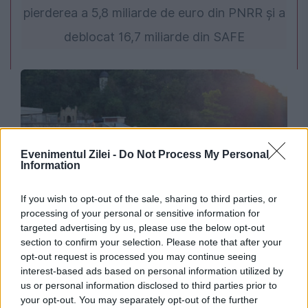
pierderea a 5,8 miliarde de euro din PNRR și a
deblocat 16,7 miliarde din SAFE
Evenimentul Zilei -
Do Not Process My Personal
Information
If you wish to opt-out of the sale, sharing to third parties, or
SOCIAL
processing of your personal or sensitive information for
targeted advertising by us, please use the below opt-out
ÎPS Teodosie, slujbă pe câmp pentru încetarea
section to confirm your selection. Please note that after your
opt-out request is processed you may continue seeing
secetei. Zeci de credincioși, prezenți la
interest-based ads based on personal information utilized by
rugăciune
us or personal information disclosed to third parties prior to
your opt-out. You may separately opt-out of the further