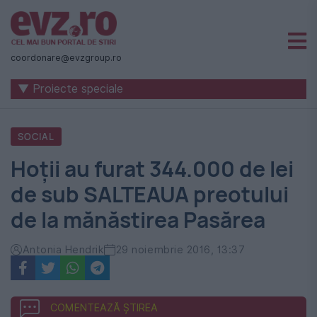
Știri
naționale
coordonare@evzgroup.ro
și
▼ Proiecte speciale
internaționale
|
SOCIAL
România
Hoții au furat 344.000 de lei
-
de sub SALTEAUA preotului
Evenimentul
de la mănăstirea Pasărea
Zilei
Antonia Hendrik
29 noiembrie 2016, 13:37
COMENTEAZĂ ȘTIREA