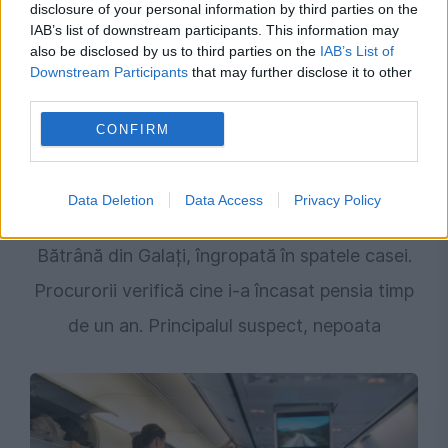
disclosure of your personal information by third parties on the
IAB’s list of downstream participants. This information may
also be disclosed by us to third parties on the
IAB’s List of
Downstream Participants
that may further disclose it to other
third parties.
CONFIRM
Data Deletion
Data Access
Privacy Policy
SOCIAL
Bătrână din Galați, îngropată în spatele casei.
Procurorii verifică cine i-a încasat pensia timp
de un an. Principalul suspect, nepoata