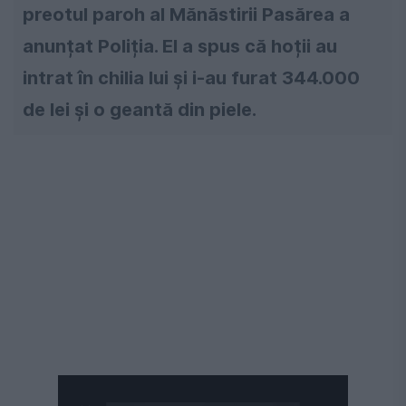
preotul paroh al Mănăstirii Pasărea a
anunțat Poliția. El a spus că hoții au
intrat în chilia lui și i-au furat 344.000
de lei și o geantă din piele.